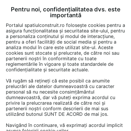
Pentru noi, confidențialitatea dvs. este
FĂ-ȚI CONT
LOGIN
importantă
CUM SE FACE
Portalul spatiulconstruit.ro folosește cookies pentru a
asigura funcționalitatea și securitatea site-ului, pentru
a personaliza conținutul și modul de interacțiune,
pentru a oferi facilități de social media și pentru a
analiza modul în care este utilizat site-ul. Aceste
Detalii CAD
Detalii de produs
Acoperis cu panta
Ferestre
Feres
EȘTI AICI:
cookies sunt stocate și prelucrate, de către noi sau
partenerii noștri în conformitate cu toate
Ferestre cu articulare supramediana cu
reglementările în vigoare și toate standardele de
racord ESV FAKRO
confidențialitate și securitate actuale.
Vă rugăm să rețineți că este posibil ca anumite
153 afisari
prelucrări ale datelor dumneavoastră cu caracter
personal să nu necesite consimțământul
Salveaza dwg
dumneavoastră, dar vă puteți exprima acordul cu
privire la prelucrarea realizată de către noi și
partenerii noștri conform descrierii de mai sus
utilizând butonul SUNT DE ACORD de mai jos.
Navigând în continuare, vă exprimați acordul implicit
asupra folosirii cookie-urilor.