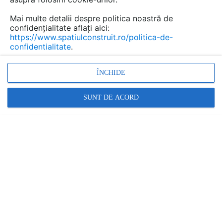
Mai multe detalii despre politica noastră de
confidențialitate aflați aici:
https://www.spatiulconstruit.ro/politica-de-
confidentialitate
.
ÎNCHIDE
SUNT DE ACORD
Alte detalii cad de la gamă
VEZI TOATE
Ansamblu in bloc B2/2 de ferestre cu
racord KZV
Detaliu de produs