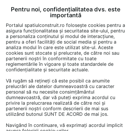
Pentru noi, confidențialitatea dvs. este
FĂ-ȚI CONT
LOGIN
importantă
CUM SE FACE
Portalul spatiulconstruit.ro folosește cookies pentru a
asigura funcționalitatea și securitatea site-ului, pentru
a personaliza conținutul și modul de interacțiune,
pentru a oferi facilități de social media și pentru a
analiza modul în care este utilizat site-ul. Aceste
Detalii CAD
Detalii de produs
EȘTI AICI:
cookies sunt stocate și prelucrate, de către noi sau
partenerii noștri în conformitate cu toate
Element drept - inel CI 100.75.12 SW
reglementările în vigoare și toate standardele de
UMWELTTECHNIK
confidențialitate și securitate actuale.
Vă rugăm să rețineți că este posibil ca anumite
37 afisari
prelucrări ale datelor dumneavoastră cu caracter
personal să nu necesite consimțământul
dumneavoastră, dar vă puteți exprima acordul cu
SW UMWELTTECHNIK ROMANIA nu mai oferă acces la
privire la prelucrarea realizată de către noi și
acest detaliu CAD pe spatiulconstruit.ro.
partenerii noștri conform descrierii de mai sus
Aveți mai jos doar o previzualizare.
utilizând butonul SUNT DE ACORD de mai jos.
Navigând în continuare, vă exprimați acordul implicit
Salveaza pdf
asupra folosirii cookie-urilor.