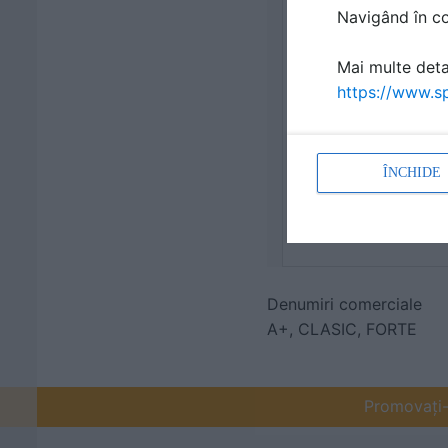
Navigând în con
Mai multe detal
https://www.sp
ÎNCHIDE
Denumiri comerciale
A+, CLASIC, FORTE
Promovați-v