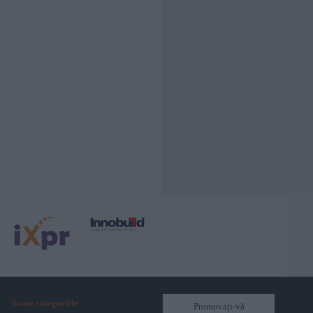
Toate categoriile
Promovați-vă