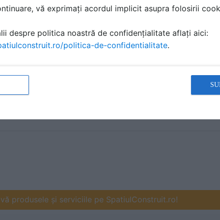
tinuare, vă exprimați acordul implicit asupra folosirii cooki
ii despre politica noastră de confidențialitate aflați aici:
atiulconstruit.ro/politica-de-confidentialitate
.
SU
ă produsele și serviciile pe SpatiulConstruit.ro!