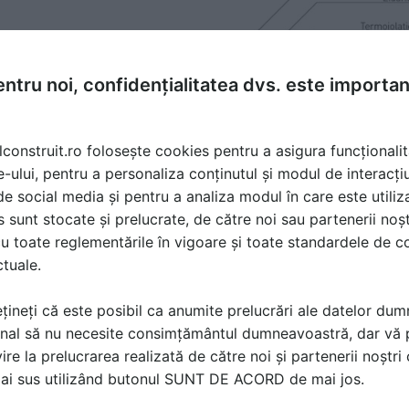
ntru noi, confidențialitatea dvs. este importa
lconstruit.ro folosește cookies pentru a asigura funcționalit
e-ului, pentru a personaliza conținutul și modul de interacți
i de social media și pentru a analiza modul în care este utiliza
sunt stocate și prelucrate, de către noi sau partenerii noșt
u toate reglementările în vigoare și toate standardele de co
ctuale.
țineți că este posibil ca anumite prelucrări ale datelor du
nal să nu necesite consimțământul dumneavoastră, dar vă 
ire la prelucrarea realizată de către noi și partenerii noștr
mai sus utilizând butonul SUNT DE ACORD de mai jos.