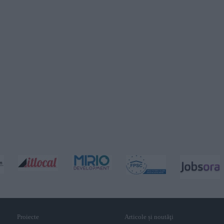
Proiecte
Articole și noutăţi