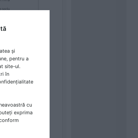
ntă
atea și
une, pentru a
t site-ul.
ri în
nfidențialitate
mneavoastră cu
puteți exprima
i conform