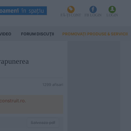
FĂ-ȚI CONT
FB LOGIN
LOGIN
VIDEO
FORUM DISCUŢII
PROMOVAȚI PRODUSE & SERVICII
prapunerea
1299 afisari
onstruit.ro.
Salveaza pdf