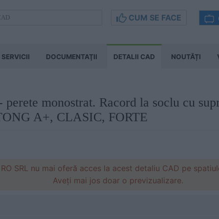
CUM SE FACE
SERVICII
DOCUMENTAŢII
DETALII CAD
NOUTĂȚI
 - perete monostrat. Racord la soclu cu su
 YTONG A+, CLASIC, FORTE
RO SRL nu mai oferă acces la acest detaliu CAD pe spatiulc
Aveți mai jos doar o previzualizare.