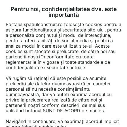
Pentru noi, confidențialitatea dvs. este
FĂ-ȚI CONT
LOGIN
importantă
CUM SE FACE
Portalul spatiulconstruit.ro folosește cookies pentru a
asigura funcționalitatea și securitatea site-ului, pentru
a personaliza conținutul și modul de interacțiune,
pentru a oferi facilități de social media și pentru a
analiza modul în care este utilizat site-ul. Aceste
Detalii CAD
Detalii de montaj
EȘTI AICI:
cookies sunt stocate și prelucrate, de către noi sau
partenerii noștri în conformitate cu toate
Detaliu de prindere - constructii in
reglementările în vigoare și toate standardele de
cadre din B.A. Prinderea zidariei pe
confidențialitate și securitate actuale.
capat cu profile cornier fara conlucrare
Vă rugăm să rețineți că este posibil ca anumite
cu structura YTONG A+, CLASIC,
prelucrări ale datelor dumneavoastră cu caracter
personal să nu necesite consimțământul
FORTE
dumneavoastră, dar vă puteți exprima acordul cu
privire la prelucrarea realizată de către noi și
partenerii noștri conform descrierii de mai sus
1113 afisari
utilizând butonul SUNT DE ACORD de mai jos.
Navigând în continuare, vă exprimați acordul implicit
XELLA RO SRL nu mai oferă acces la acest detaliu
asupra folosirii cookie-urilor.