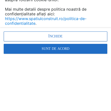
CAD pe spatiulconstruit.ro.
Aveți mai jos doar o previzualizare.
Mai multe detalii despre politica noastră de
confidențialitate aflați aici:
https://www.spatiulconstruit.ro/politica-de-
Salveaza pdf
confidentialitate
.
ÎNCHIDE
SUNT DE ACORD