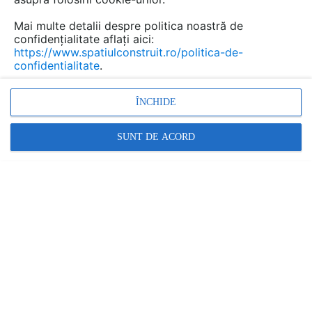
KNAUF INSULATION nu mai oferă acces la acest
detaliu CAD pe spatiulconstruit.ro.
Mai multe detalii despre politica noastră de
confidențialitate aflați aici:
Aveți mai jos doar o previzualizare.
https://www.spatiulconstruit.ro/politica-de-
confidentialitate
.
Salveaza dwg
ÎNCHIDE
SUNT DE ACORD