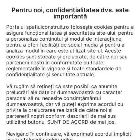
Pentru noi, confidențialitatea dvs. este
FĂ-ȚI CONT
LOGIN
importantă
CUM SE FACE
Portalul spatiulconstruit.ro folosește cookies pentru a
asigura funcționalitatea și securitatea site-ului, pentru
a personaliza conținutul și modul de interacțiune,
pentru a oferi facilități de social media și pentru a
analiza modul în care este utilizat site-ul. Aceste
Detalii CAD
Detalii de montaj
EȘTI AICI:
cookies sunt stocate și prelucrate, de către noi sau
partenerii noștri în conformitate cu toate
Detaliu de fatada racord la soclu
reglementările în vigoare și toate standardele de
termoizolarea peretilor pe structura
confidențialitate și securitate actuale.
usoara KNAUF INSULATION
Vă rugăm să rețineți că este posibil ca anumite
NaturBoard VENTI , NaturBoard
prelucrări ale datelor dumneavoastră cu caracter
personal să nu necesite consimțământul
VENTACUSTO, NaturBoard VENTI
dumneavoastră, dar vă puteți exprima acordul cu
PLUS
privire la prelucrarea realizată de către noi și
partenerii noștri conform descrierii de mai sus
utilizând butonul SUNT DE ACORD de mai jos.
547 afisari
Navigând în continuare, vă exprimați acordul implicit
asupra folosirii cookie-urilor.