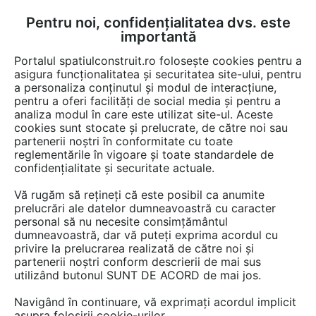
Pentru noi, confidențialitatea dvs. este
PRODUSE
importantă
SERVICII
Portalul spatiulconstruit.ro folosește cookies pentru a
asigura funcționalitatea și securitatea site-ului, pentru
PROIECTE
a personaliza conținutul și modul de interacțiune,
pentru a oferi facilități de social media și pentru a
LUCRĂRI
analiza modul în care este utilizat site-ul. Aceste
cookies sunt stocate și prelucrate, de către noi sau
FURNIZORI
partenerii noștri în conformitate cu toate
reglementările în vigoare și toate standardele de
DOCUMENTAŢII
confidențialitate și securitate actuale.
DETALII CAD
Vă rugăm să rețineți că este posibil ca anumite
prelucrări ale datelor dumneavoastră cu caracter
NOUTĂȚI
personal să nu necesite consimțământul
dumneavoastră, dar vă puteți exprima acordul cu
OAMENI ÎN SPAȚIU
privire la prelucrarea realizată de către noi și
partenerii noștri conform descrierii de mai sus
CUM SE FACE
utilizând butonul SUNT DE ACORD de mai jos.
VIDEO
Navigând în continuare, vă exprimați acordul implicit
FORUM DISCUŢII
asupra folosirii cookie-urilor.