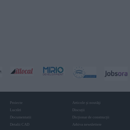
Proiecte
Articole și noutăţi
Lucrări
Discuții
Documentatii
Dicționar de construcții
Detalii CAD
Arhiva newslettere