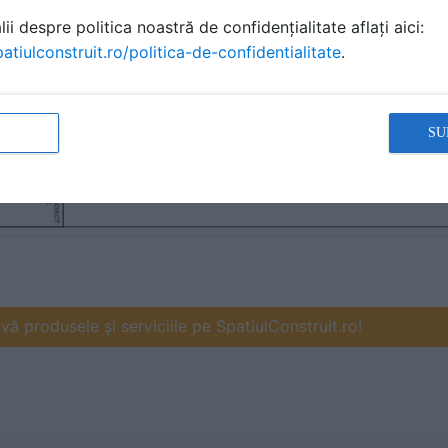
ii despre politica noastră de confidențialitate aflați aici:
atiulconstruit.ro/politica-de-confidentialitate
.
SU
ă produsele și serviciile pe SpatiulConstruit.ro!