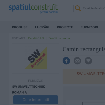
PRODUSE
LUCRĂRI
PROIECTE
FURNIZORI
Detalii CAD
Detalii de produs
EȘTI AICI:
Camin rectang
SW UMWELTTECHN
FURNIZOR
SW UMWELTTECHNIK
ROMANIA
Cere informatii