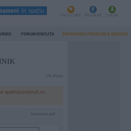
FĂ-ȚI CONT
FB LOGIN
LOGIN
VIDEO
FORUM DISCUŢII
PROMOVAȚI PRODUSE & SERVICII
HNIK
170 afisari
patiulconstruit.ro.
Salveaza pdf