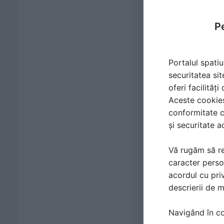
Pe
Portalul spatiu
securitatea sit
oferi facilităț
Aceste cookies 
conformitate c
și securitate a
Vă rugăm să re
caracter perso
acordul cu priv
descrierii de 
Navigând în con