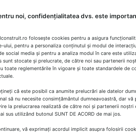
ntru noi, confidențialitatea dvs. este importa
lconstruit.ro folosește cookies pentru a asigura funcționalit
e-ului, pentru a personaliza conținutul și modul de interacți
i de social media și pentru a analiza modul în care este utiliza
sunt stocate și prelucrate, de către noi sau partenerii noșt
u toate reglementările în vigoare și toate standardele de co
ctuale.
țineți că este posibil ca anumite prelucrări ale datelor du
nal să nu necesite consimțământul dumneavoastră, dar vă 
ire la prelucrarea realizată de către noi și partenerii noștr
mai sus utilizând butonul SUNT DE ACORD de mai jos.
tinuare, vă exprimați acordul implicit asupra folosirii cooki