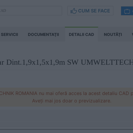
CUM SE FACE
SERVICII
DOCUMENTAŢII
DETALII CAD
NOUTĂȚI
ular Dint.1,9x1,5x1,9m SW UMWELTTEC
IK ROMANIA nu mai oferă acces la acest detaliu CAD pe s
Aveți mai jos doar o previzualizare.