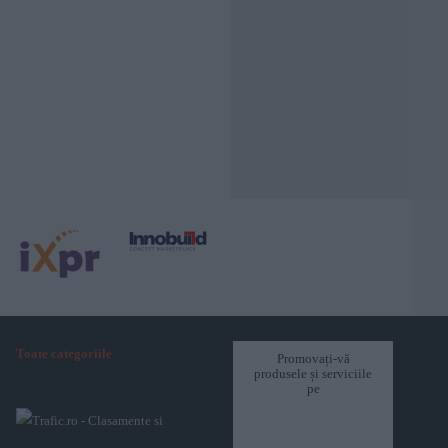
Toate categoriile
Promovați-vă
produsele și serviciile
pe