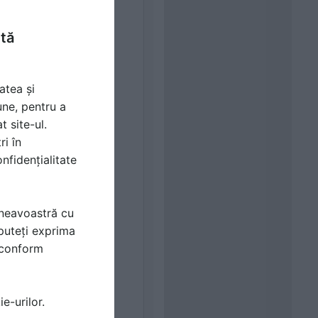
ntă
atea și
une, pentru a
t site-ul.
ri în
nfidențialitate
mneavoastră cu
puteți exprima
i conform
e-urilor.