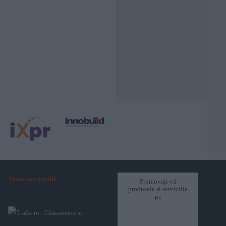
Toate categoriile
Promovați-vă
produsele și serviciile
pe