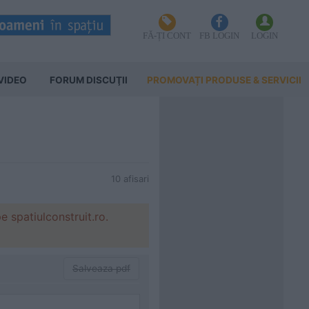
FĂ-ȚI CONT
FB LOGIN
LOGIN
VIDEO
FORUM DISCUŢII
PROMOVAȚI PRODUSE & SERVICII
10 afisari
patiulconstruit.ro.
Salveaza pdf