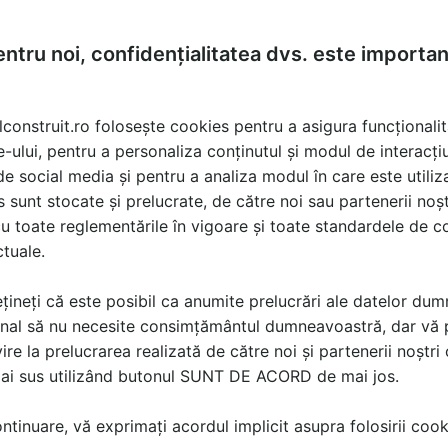
ntru noi, confidențialitatea dvs. este importa
lconstruit.ro folosește cookies pentru a asigura funcționalit
e-ului, pentru a personaliza conținutul și modul de interacți
i de social media și pentru a analiza modul în care este utiliza
sunt stocate și prelucrate, de către noi sau partenerii noșt
u toate reglementările în vigoare și toate standardele de co
ctuale.
țineți că este posibil ca anumite prelucrări ale datelor du
nal să nu necesite consimțământul dumneavoastră, dar vă 
ire la prelucrarea realizată de către noi și partenerii noștr
mai sus utilizând butonul SUNT DE ACORD de mai jos.
tinuare, vă exprimați acordul implicit asupra folosirii cooki