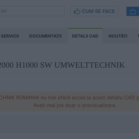
CUM SE FACE
SERVICII
DOCUMENTAŢII
DETALII CAD
NOUTĂȚI
DN2000 H1000 SW UMWELTTECHNIK
IK ROMANIA nu mai oferă acces la acest detaliu CAD pe s
Aveți mai jos doar o previzualizare.