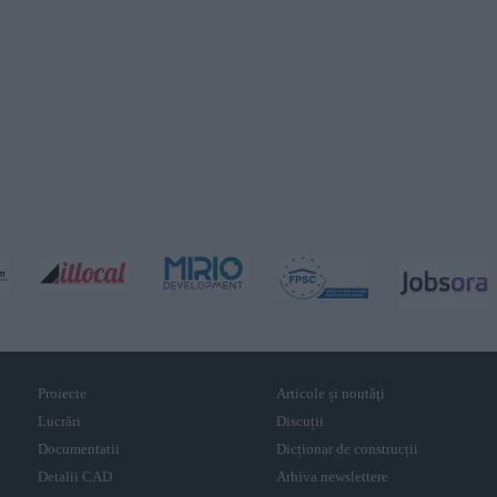
Proiecte
Articole și noutăţi
Lucrări
Discuții
Documentatii
Dicționar de construcții
Detalii CAD
Arhiva newslettere