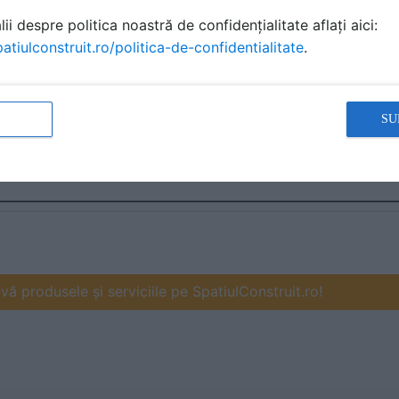
ii despre politica noastră de confidențialitate aflați aici:
atiulconstruit.ro/politica-de-confidentialitate
.
SU
ă produsele și serviciile pe SpatiulConstruit.ro!