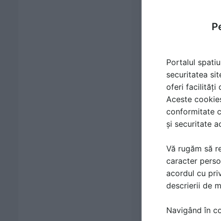
Pe
Portalul spatiu
securitatea sit
oferi facilităț
Aceste cookies 
conformitate c
și securitate a
Vă rugăm să re
caracter perso
acordul cu priv
descrierii de 
Navigând în con