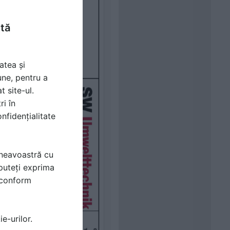
ntă
atea și
une, pentru a
t site-ul.
ri în
nfidențialitate
mneavoastră cu
puteți exprima
i conform
e-urilor.