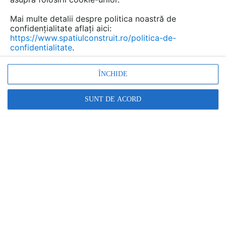
a consumului de energie al construcțiilor fără
compromiterea nivelului de confort sau
Mai multe detalii despre politica noastră de
confidențialitate aflați aici:
calitatea aerului din interior.
https://www.spatiulconstruit.ro/politica-de-
confidentialitate
.
ÎNCHIDE
SUNT DE ACORD