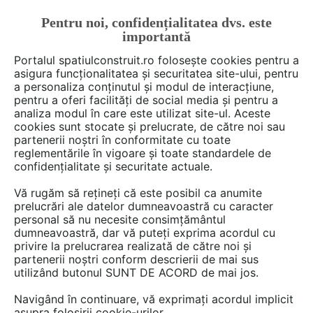
Pentru noi, confidențialitatea dvs. este
FĂ-ȚI CONT
LOGIN
importantă
CUM SE FACE
Portalul spatiulconstruit.ro folosește cookies pentru a
asigura funcționalitatea și securitatea site-ului, pentru
a personaliza conținutul și modul de interacțiune,
pentru a oferi facilități de social media și pentru a
analiza modul în care este utilizat site-ul. Aceste
De citit
Articole
Instalatii ventilare / climatizare
EȘTI AICI:
cookies sunt stocate și prelucrate, de către noi sau
Ventilația în casele pasive:
partenerii noștri în conformitate cu toate
reglementările în vigoare și toate standardele de
secretul eficienței energetice și
confidențialitate și securitate actuale.
a aerului proaspăt și curat
Vă rugăm să rețineți că este posibil ca anumite
prelucrări ale datelor dumneavoastră cu caracter
personal să nu necesite consimțământul
Sustenabilitatea în construcții este definită de
dumneavoastră, dar vă puteți exprima acordul cu
privire la prelucrarea realizată de către noi și
termenul de ”casă pasivă” ca standard de
partenerii noștri conform descrierii de mai sus
atins.
utilizând butonul SUNT DE ACORD de mai jos.
Creat la finalul anilor 1980, conceptul de casă
Navigând în continuare, vă exprimați acordul implicit
pasivă are ca obiectiv reducerea semnificativă
asupra folosirii cookie-urilor.