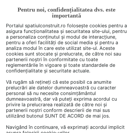
Pentru noi, confidențialitatea dvs. este
FĂ-ȚI CONT
LOGIN
importantă
CUM SE FACE
Portalul spatiulconstruit.ro folosește cookies pentru a
asigura funcționalitatea și securitatea site-ului, pentru
a personaliza conținutul și modul de interacțiune,
pentru a oferi facilități de social media și pentru a
analiza modul în care este utilizat site-ul. Aceste
De citit
Articole
Instalatii ventilare / climatizare
EȘTI AICI:
cookies sunt stocate și prelucrate, de către noi sau
Ventilarea încăperilor cu
partenerii noștri în conformitate cu toate
reglementările în vigoare și toate standardele de
geamuri termopan
confidențialitate și securitate actuale.
Vă rugăm să rețineți că este posibil ca anumite
prelucrări ale datelor dumneavoastră cu caracter
Ferestrele cu geamuri termopan sunt una dintre
personal să nu necesite consimțământul
cele mai mari realizari ale omului din punctul
dumneavoastră, dar vă puteți exprima acordul cu
de vedere al izolatiei fonice si al eficientei
privire la prelucrarea realizată de către noi și
partenerii noștri conform descrierii de mai sus
termice. Insa aceste avantaje se transforma in
utilizând butonul SUNT DE ACORD de mai jos.
neajunsuri atunci cand vorbim de aer curat in
incapere si de nivelul optim de umiditate,
Navigând în continuare, vă exprimați acordul implicit
asupra folosirii cookie-urilor.