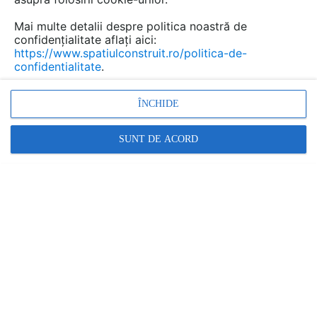
avand un impact negativ atat asupra sanatatii
dumneavoastra, cat si asupra "rezistentei"
Mai multe detalii despre politica noastră de
apartamentului.
confidențialitate aflați aici:
https://www.spatiulconstruit.ro/politica-de-
confidentialitate
.
ÎNCHIDE
SUNT DE ACORD
Pe geam se va forma condens si va creste umiditatea,
pe pereti va aparea mucegaiul si igrasia, iar nivelul
umiditatii va creste considerabil.