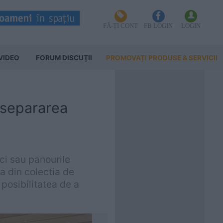
FĂ-ȚI CONT
FB LOGIN
LOGIN
VIDEO
FORUM DISCUŢII
PROMOVAȚI PRODUSE & SERVICII
u separarea
eci sau panourile
ea din colectia de
posibilitatea de a