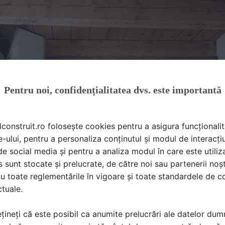
Pentru noi, confidențialitatea dvs. este importantă
lconstruit.ro folosește cookies pentru a asigura funcționalit
e-ului, pentru a personaliza conținutul și modul de interacți
i de social media și pentru a analiza modul în care este utiliza
sunt stocate și prelucrate, de către noi sau partenerii noșt
u toate reglementările în vigoare și toate standardele de co
ctuale.
țineți că este posibil ca anumite prelucrări ale datelor du