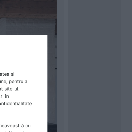
atea și
une, pentru a
t site-ul.
ri în
nfidențialitate
mneavoastră cu