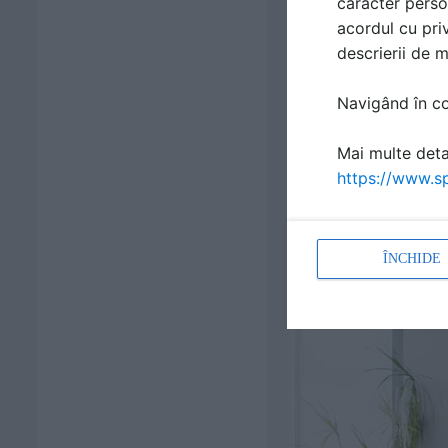
caracter perso
acordul cu priv
descrierii de 
Navigând în con
Mai multe detal
https://www.sp
ÎNCHIDE