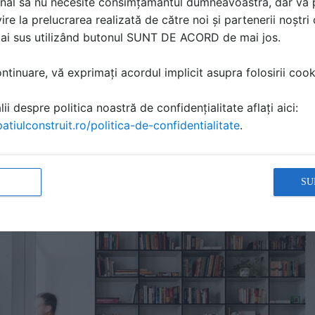
nal să nu necesite consimțământul dumneavoastră, dar vă 
ire la prelucrarea realizată de către noi și partenerii noștr
mai sus utilizând butonul SUNT DE ACORD de mai jos.
tinuare, vă exprimați acordul implicit asupra folosirii cooki
ii despre politica noastră de confidențialitate aflați aici:
atiulconstruit.ro/politica-de-confidentialitate
.
SU