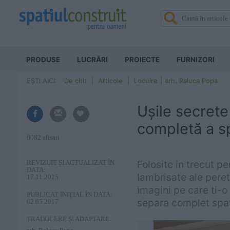
PRODUSE
LUCRĂRI
PROIECTE
FURNIZORI
EȘTI AICI:
De citit
Articole
Locuire
arh. Raluca Popa
Ușile secrete
completă a sp
6082 afisari
Folosite in trecut pe
REVIZUIT ȘI ACTUALIZAT ÎN
DATA:
lambrisate ale peret
17.11.2025
imagini pe care ti-o
PUBLICAT INIȚIAL ÎN DATA:
separa complet spati
02.05.2017
TRADUCERE ȘI ADAPTARE: