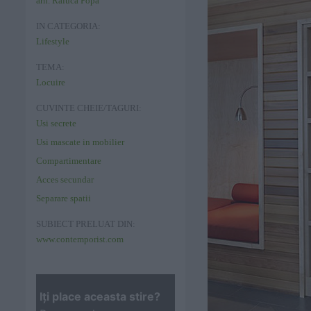
arh. Raluca Popa
IN CATEGORIA:
Lifestyle
TEMA:
Locuire
CUVINTE CHEIE/TAGURI:
Usi secrete
Usi mascate in mobilier
Compartimentare
Acces secundar
Separare spatii
SUBIECT PRELUAT DIN:
www.contemporist.com
Iţi place aceasta stire?