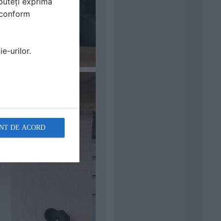
puteți exprima
i conform
e-urilor.
NT DE ACORD