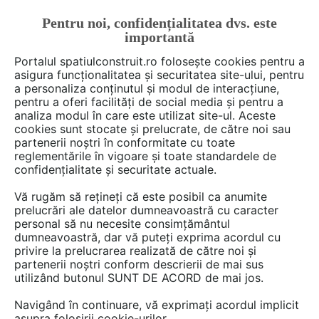
Pentru noi, confidențialitatea dvs. este
FĂ-ȚI CONT
LOGIN
importantă
CUM SE FACE
Portalul spatiulconstruit.ro folosește cookies pentru a
asigura funcționalitatea și securitatea site-ului, pentru
a personaliza conținutul și modul de interacțiune,
pentru a oferi facilități de social media și pentru a
analiza modul în care este utilizat site-ul. Aceste
De citit
știri, noutăți, comunicate
Scule, unelte si e
EȘTI AICI:
cookies sunt stocate și prelucrate, de către noi sau
Unior Tepid, produse noi în
partenerii noștri în conformitate cu toate
reglementările în vigoare și toate standardele de
catalog: Instrumente de
confidențialitate și securitate actuale.
măsură și control WERKA
Vă rugăm să rețineți că este posibil ca anumite
prelucrări ale datelor dumneavoastră cu caracter
personal să nu necesite consimțământul
Unior Tepid extinde gama produselor de
dumneavoastră, dar vă puteți exprima acordul cu
privire la prelucrarea realizată de către noi și
calitate industrială prin adăugarea unui
partenerii noștri conform descrierii de mai sus
program nou de instrumente de măsură și
utilizând butonul SUNT DE ACORD de mai jos.
control, Werka.
Navigând în continuare, vă exprimați acordul implicit
asupra folosirii cookie-urilor.