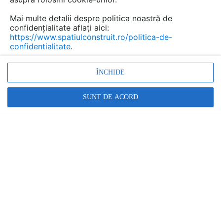
Mai multe detalii despre politica noastră de
confidențialitate aflați aici:
https://www.spatiulconstruit.ro/politica-de-
confidentialitate
.
ÎNCHIDE
SUNT DE ACORD
Fondată în 1950 de Henri Finzi, după aproape șapte
decenii, Werka este unul dintre cei mai cunoscuți și
respectați specialiști de pe piața Europei de Vest.
Compania se concentrează pe cercetare și dezvoltare,
producția de echipamente de măsurare și inspecție 2D,
3D, manometre non-standard și sisteme automate de