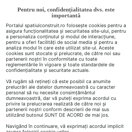
Pentru noi, confidențialitatea dvs. este
FĂ-ȚI CONT
LOGIN
importantă
CUM SE FACE
Portalul spatiulconstruit.ro folosește cookies pentru a
asigura funcționalitatea și securitatea site-ului, pentru
a personaliza conținutul și modul de interacțiune,
pentru a oferi facilități de social media și pentru a
analiza modul în care este utilizat site-ul. Aceste
De citit
Articole
Noutăți din piață
EȘTI AICI:
cookies sunt stocate și prelucrate, de către noi sau
Un strop de viață în mediul
partenerii noștri în conformitate cu toate
reglementările în vigoare și toate standardele de
construit – Sistemele de pereți
confidențialitate și securitate actuale.
și fațade verzi
Vă rugăm să rețineți că este posibil ca anumite
prelucrări ale datelor dumneavoastră cu caracter
personal să nu necesite consimțământul
Prin integrarea fațadelor verzi și a altor
dumneavoastră, dar vă puteți exprima acordul cu
privire la prelucrarea realizată de către noi și
infrastructuri verzi urbane putem transforma
partenerii noștri conform descrierii de mai sus
orașele noastre în medii rezistente și ecologice
utilizând butonul SUNT DE ACORD de mai jos.
care să combată în mod activ schimbările
Navigând în continuare, vă exprimați acordul implicit
climatice.
asupra folosirii cookie-urilor.