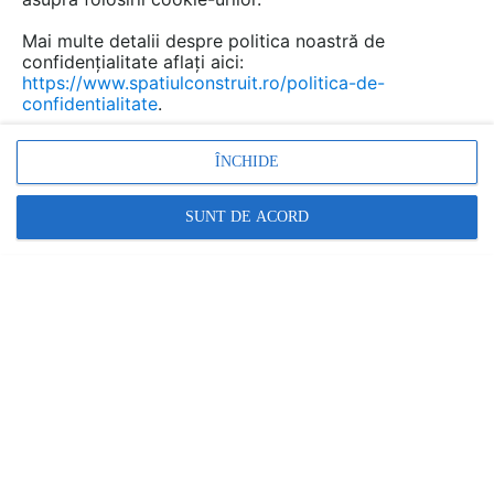
Mai multe detalii despre politica noastră de
confidențialitate aflați aici:
https://www.spatiulconstruit.ro/politica-de-
confidentialitate
.
ÎNCHIDE
SUNT DE ACORD
În mediile noastre urbane, caracterizate de dezvoltarea
în ritm rapid, lupta împotriva schimbărilor climatice este
mai importantă ca niciodată. Urbanizarea accelerată a