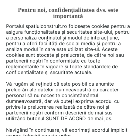
Pentru noi, confidențialitatea dvs. este
FĂ-ȚI CONT
LOGIN
importantă
CUM SE FACE
Portalul spatiulconstruit.ro folosește cookies pentru a
asigura funcționalitatea și securitatea site-ului, pentru
a personaliza conținutul și modul de interacțiune,
pentru a oferi facilități de social media și pentru a
analiza modul în care este utilizat site-ul. Aceste
De citit
Articole
Dormitor, dressing
arh. Raluca Pop
EȘTI AICI:
cookies sunt stocate și prelucrate, de către noi sau
Un pat făcut pe comandă
partenerii noștri în conformitate cu toate
reglementările în vigoare și toate standardele de
separă dormitorul comun si
confidențialitate și securitate actuale.
oferă spații pentru fiecare copil
Vă rugăm să rețineți că este posibil ca anumite
prelucrări ale datelor dumneavoastră cu caracter
personal să nu necesite consimțământul
Amenajarea unui dormitor comun pentru un
dumneavoastră, dar vă puteți exprima acordul cu
privire la prelucrarea realizată de către noi și
frate si o sora poate fi un demers dificil, cu
partenerii noștri conform descrierii de mai sus
toate acestea echipa de la MAKEcreative si
utilizând butonul SUNT DE ACORD de mai jos.
Tanguy Le Moing/Supermobilet au lucrat
Navigând în continuare, vă exprimați acordul implicit
pentru gasirea unei solutii care sa ii permita
asupra folosirii cookie-urilor.