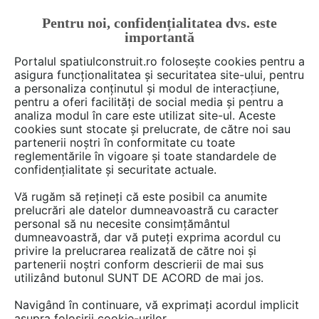
Pentru noi, confidențialitatea dvs. este
FĂ-ȚI CONT
LOGIN
importantă
CUM SE FACE
Portalul spatiulconstruit.ro folosește cookies pentru a
asigura funcționalitatea și securitatea site-ului, pentru
a personaliza conținutul și modul de interacțiune,
pentru a oferi facilități de social media și pentru a
analiza modul în care este utilizat site-ul. Aceste
De citit
știri, noutăți, comunicate
Evenimente
EȘTI AICI:
cookies sunt stocate și prelucrate, de către noi sau
Ultima șansă de a deveni
partenerii noștri în conformitate cu toate
reglementările în vigoare și toate standardele de
expozant la cel mai important
confidențialitate și securitate actuale.
eveniment dedicat industriei
Vă rugăm să rețineți că este posibil ca anumite
alimentare din România
prelucrări ale datelor dumneavoastră cu caracter
personal să nu necesite consimțământul
dumneavoastră, dar vă puteți exprima acordul cu
privire la prelucrarea realizată de către noi și
INDAGRA FOOD devine, din nou, scena
partenerii noștri conform descrierii de mai sus
utilizând butonul SUNT DE ACORD de mai jos.
principală a industriei alimentare din România.
Cu accent pe inovație, sustenabilitate și
Navigând în continuare, vă exprimați acordul implicit
dezvoltare strategică, evenimentul oferă
asupra folosirii cookie-urilor.