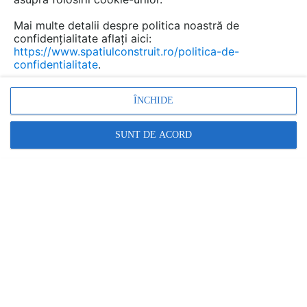
ultimele oportunități de participare pentru
Mai multe detalii despre politica noastră de
companiile care vor să fie prezente acolo unde
confidențialitate aflați aici:
se conturează viitorul sectorului alimentar.
https://www.spatiulconstruit.ro/politica-de-
confidentialitate
.
ÎNCHIDE
SUNT DE ACORD
Într-un
context economic marcat de schimbări și
competiție intensă
, vizibilitatea, conexiunile și prezența
strategică devin avantaje esențiale. Participarea la