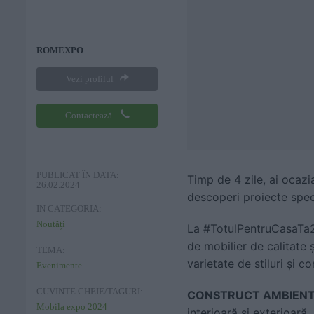
ROMEXPO
Vezi profilul
Contactează
PUBLICAT ÎN DATA:
Timp de 4 zile, ai ocazia
26.02.2024
descoperi proiecte spec
IN CATEGORIA:
Noutăți
La #TotulPentruCasaTa202
de mobilier de calitate ș
TEMA:
varietate de stiluri și c
Evenimente
CUVINTE CHEIE/TAGURI:
CONSTRUCT AMBIENT
Mobila expo 2024
interioară și exterioară