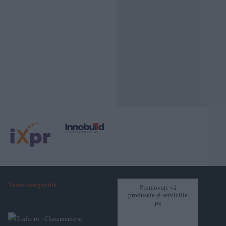
Toate categoriile
Promovați-vă
produsele și serviciile
pe