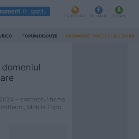
FĂ-ȚI CONT
FB LOGIN
LOGIN
VIDEO
FORUM DISCUŢII
PROMOVAȚI PRODUSE & SERVICII
n domeniul
oare
a2024 – conceptul home
 Romtherm, Mobila Expo