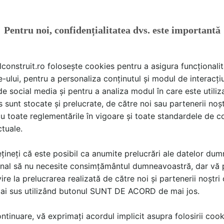
DEN 2024
oluția sectorului amenajărilor peisagistice și orientarea spr
Pentru noi, confidențialitatea dvs. este importantă
l expoziției, sunt prezentate proiecte de grădini cu plante a
 care asigură o gestionare eficientă a apei.
lconstruit.ro folosește cookies pentru a asigura funcționalit
in domeniu, #TotulPentruCasaTa2024 reprezintă locul ideal 
e-ului, pentru a personaliza conținutul și modul de interacți
ii de top. Nu rata ocazia de a face parte din această exper
i de social media și pentru a analiza modul în care este utiliza
fesioniștii din industria home & deco.
sunt stocate și prelucrate, de către noi sau partenerii noșt
u toate reglementările în vigoare și toate standardele de co
ctuale.
lul orar 10:00-18:00
orar 10:00-16:00
țineți că este posibil ca anumite prelucrări ale datelor du
nal să nu necesite consimțământul dumneavoastră, dar vă 
ire la prelucrarea realizată de către noi și partenerii noștr
espre acest subiect? Scrie-o aici!
mai sus utilizând butonul SUNT DE ACORD de mai jos.
tinuare, vă exprimați acordul implicit asupra folosirii cooki