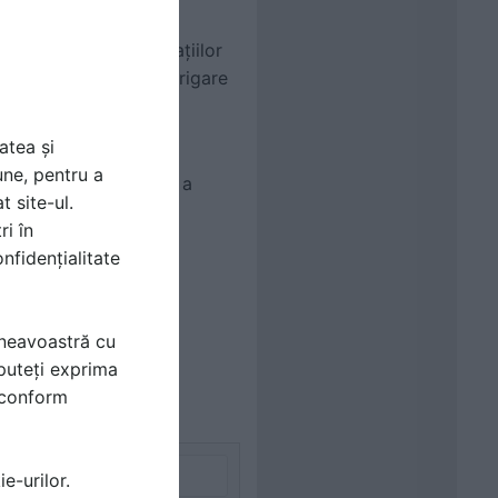
e sustenabilitatea spațiilor
utohtone, sisteme de irigare
atea și
pentru networking și
une, pentru a
iență captivantă și de a
t site-ul.
ri în
nfidențialitate
mneavoastră cu
puteți exprima
i conform
e-urilor.