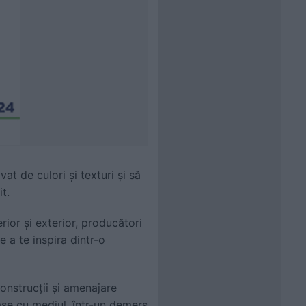
vat de culori și texturi și să
t.
rior și exterior, producători
e a te inspira dintr-o
onstrucții și amenajare
oase cu mediul, într-un demers