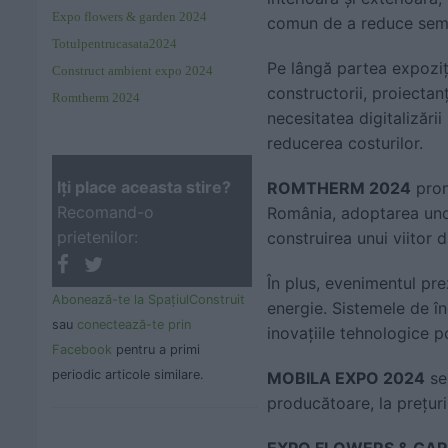
Expo flowers & garden 2024
comun de a reduce semni
Totulpentrucasata2024
Pe lângă partea expoziț
Construct ambient expo 2024
constructorii, proiectanț
Romtherm 2024
necesitatea digitalizării
reducerea costurilor.
Iţi place aceasta stire?
ROMTHERM 2024
promo
Recomand-o
România, adoptarea unor
prietenilor:
construirea unui viitor d
În plus, evenimentul pr
Abonează-te la SpaţiulConstruit
energie. Sistemele de în
sau
conectează-te prin
inovațiile tehnologice p
Facebook
pentru a primi
periodic articole similare.
MOBILA EXPO 2024
se
producătoare, la prețuri