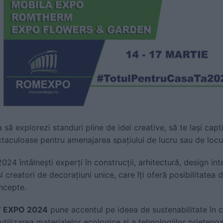
 să explorezi standuri pline de idei creative, să te lași capti
taculoase pentru amenajarea spațiului de lucru sau de locui
4 întâlnești experți în construcții, arhitectură, design inte
i creatori de decorațiuni unice, care îți oferă posibilitatea d
oncepte.
 EXPO 2024
pune accentul pe ideea de sustenabilitate în c
, utilizarea materialelor ecologice și a tehnologiilor prieten