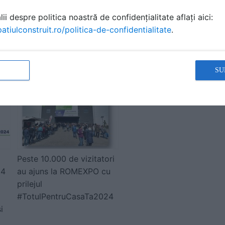
ii despre politica noastră de confidențialitate aflați aici:
atiulconstruit.ro/politica-de-confidentialitate
.
ă produsele și serviciile pe SpatiulConstruit.ro!
SU
Peste 10.000 de vizitatori
24
au ajuns la ROMEXPO cu
prilejul
#TotulPentruCasaTa2024
i