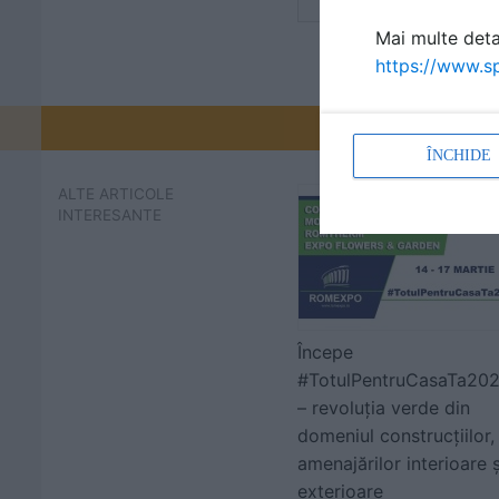
Mai multe detal
https://www.sp
Promovați-v
ÎNCHIDE
ALTE ARTICOLE
INTERESANTE
Începe
#TotulPentruCasaTa20
– revoluția verde din
domeniul construcțiilor,
amenajărilor interioare ș
exterioare