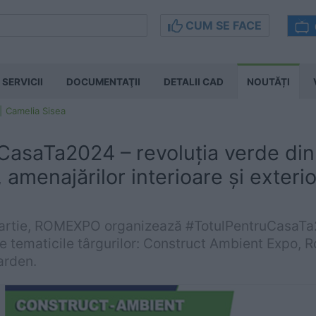
CUM SE FACE
SERVICII
DOCUMENTAŢII
DETALII CAD
NOUTĂȚI
Camelia Sisea
CasaTa2024 – revoluția verde di
, amenajărilor interioare și exteri
martie, ROMEXPO organizează #TotulPentruCasaT
e tematicile târgurilor: Construct Ambient Expo,
arden.