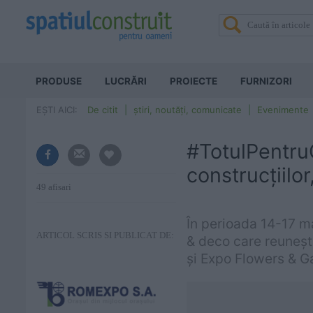
PRODUSE
LUCRĂRI
PROIECTE
FURNIZORI
EȘTI AICI:
De citit
știri, noutăți, comunicate
Evenimente
#TotulPentru
construcțiilor
49 afisari
În perioada 14-17 
ARTICOL SCRIS SI PUBLICAT DE:
& deco care reuneșt
și Expo Flowers & G