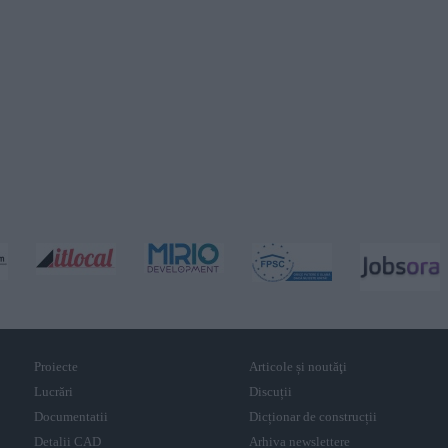
Proiecte
Articole și noutăţi
Lucrări
Discuții
Documentatii
Dicționar de construcții
Detalii CAD
Arhiva newslettere