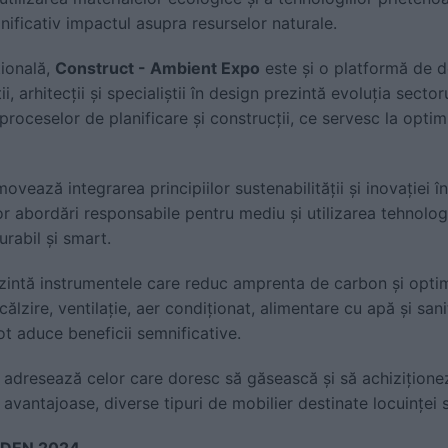
ficativ impactul asupra resurselor naturale.
ională,
Construct - Ambient Expo
este și o platformă de d
ii, arhitecții și specialiștii în design prezintă evoluția sect
 proceselor de planificare și construcții, ce servesc la optimi
vează integrarea principiilor sustenabilității și inovației în
 abordări responsabile pentru mediu și utilizarea tehnologi
urabil și smart.
ezintă instrumentele care reduc amprenta de carbon și opt
călzire, ventilație, aer condiționat, alimentare cu apă și san
ot aduce beneficii semnificative.
 adresează celor care doresc să găsească și să achizițione
 avantajoase, diverse tipuri de mobilier destinate locuinței s