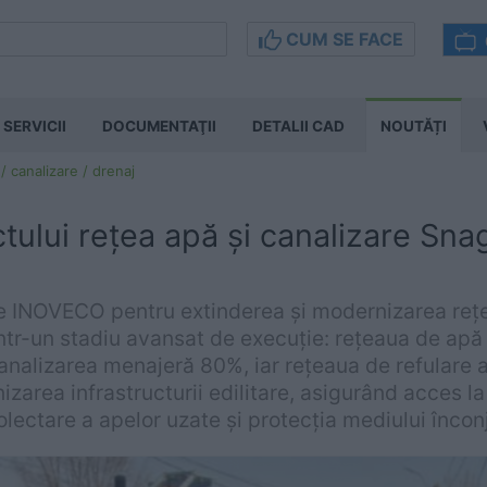
CUM SE FACE
SERVICII
DOCUMENTAŢII
DETALII CAD
NOUTĂȚI
 / canalizare / drenaj
ctului rețea apă și canalizare Sna
de INOVECO pentru extinderea și modernizarea rețe
ntr-un stadiu avansat de execuție: rețeaua de apă 
analizarea menajeră 80%, iar rețeaua de refulare 
izarea infrastructurii edilitare, asigurând acces la
olectare a apelor uzate și protecția mediului înconj