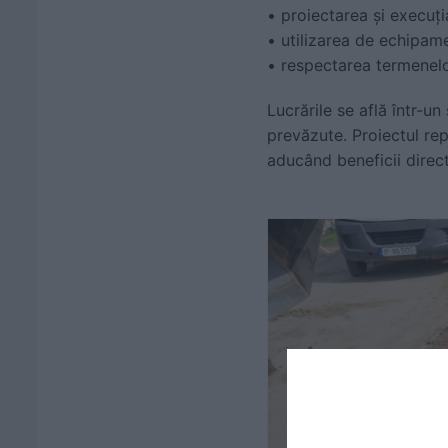
• proiectarea și execuți
• utilizarea de echipame
• respectarea termenelor
Lucrările se află într-u
prevăzute. Proiectul rep
aducând beneficii direct