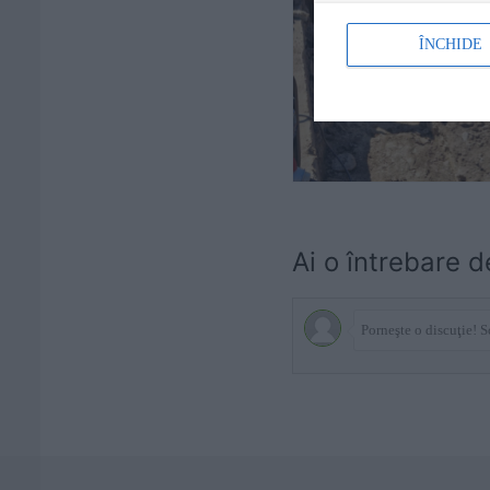
ÎNCHIDE
Ai o întrebare d