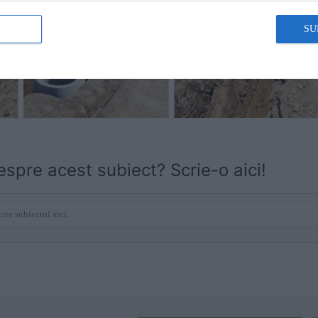
SU
espre acest subiect? Scrie-o aici!