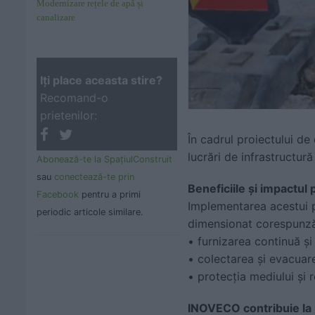
Modernizare rețele de apă și
canalizare
Iţi place aceasta stire?
Recomand-o
prietenilor:
În cadrul proiectului d
lucrări de infrastructură
Abonează-te la SpaţiulConstruit
sau
conectează-te prin
Beneficiile și impactul 
Facebook
pentru a primi
Implementarea acestui p
periodic articole similare.
dimensionat corespunzăt
• furnizarea continuă și
• colectarea și evacuar
• protecția mediului și 
INOVECO contribuie la 