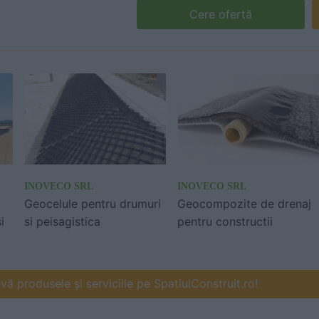
Cere ofertă
INOVECO SRL
INOVECO SRL
a
Geocelule pentru drumuri
Geocompozite de drenaj
i
si peisagistica
pentru constructii
ă produsele și serviciile pe SpatiulConstruit.ro!