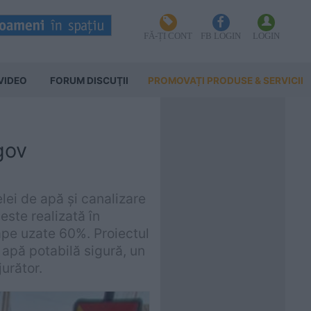
FĂ-ȚI CONT
FB LOGIN
LOGIN
VIDEO
FORUM DISCUŢII
PROMOVAȚI PRODUSE & SERVICII
gov
lei de apă și canalizare
este realizată în
ape uzate 60%. Proiectul
 apă potabilă sigură, un
urător.