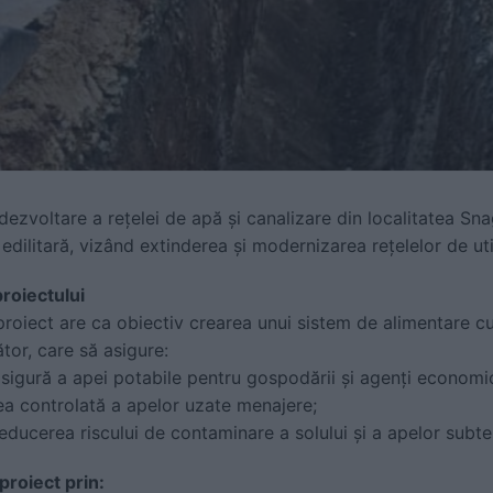
e dezvoltare a rețelei de apă și canalizare din localitatea 
 edilitară, vizând extinderea și modernizarea rețelelor de util
proiectului
roiect are ca obiectiv crearea unui sistem de alimentare cu
or, care să asigure:
 sigură a apei potabile pentru gospodării și agenți economic
ea controlată a apelor uzate menajere;
reducerea riscului de contaminare a solului și a apelor subte
proiect prin: