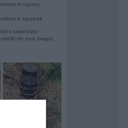
tehnice în vigoare;
alitate și siguranță.
letă a obiectivelor
utilități din zona Snagov,