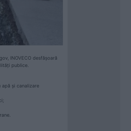
Snagov, INOVECO desfășoară
ități publice.
 apă și canalizare
i;
rane.