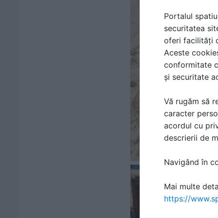
Portalul spatiu
securitatea sit
oferi facilităț
Aceste cookies 
conformitate c
și securitate a
Vă rugăm să re
caracter perso
acordul cu priv
descrierii de 
Navigând în con
Mai multe detal
https://www.sp