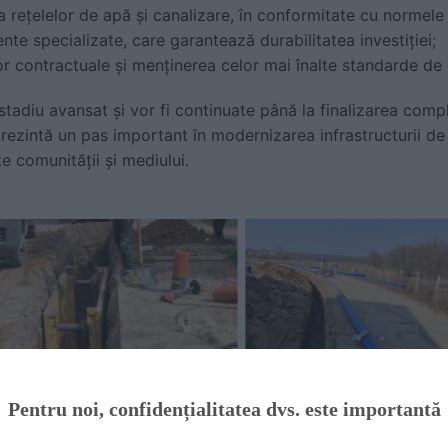
a rețelelor de apă și canalizare, în conformitate cu normele 
nte specializate, care garantează durabilitatea investiției;
 contractuale și menținerea celor mai înalte standarde de c
n stadiu avansat și vor fi continuate până la finalizarea comp
rezintă un pas important în modernizarea infrastructurii de 
e comunității și mediului.
Pentru noi, confidențialitatea dvs. este importantă