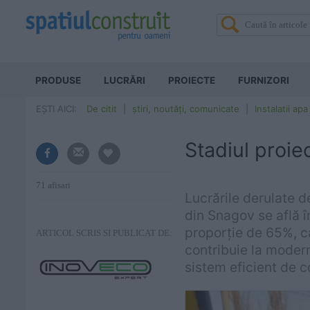
PRODUSE
LUCRĂRI
PROIECTE
FURNIZORI
EȘTI AICI:
De citit
știri, noutăți, comunicate
Instalatii apa
Stadiul proie
71 afisari
Lucrările derulate 
din Snagov se află î
proporție de 65%, c
ARTICOL SCRIS SI PUBLICAT DE:
contribuie la modern
sistem eficient de c