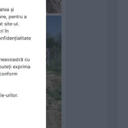
atea și
une, pentru a
t site-ul.
ri în
nfidențialitate
mneavoastră cu
puteți exprima
i conform
e-urilor.