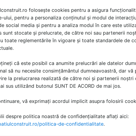
lconstruit.ro folosește cookies pentru a asigura funcționalit
e-ului, pentru a personaliza conținutul și modul de interacți
i de social media și pentru a analiza modul în care este utiliza
sunt stocate și prelucrate, de către noi sau partenerii noșt
u toate reglementările în vigoare și toate standardele de co
ctuale.
țineți că este posibil ca anumite prelucrări ale datelor du
nal să nu necesite consimțământul dumneavoastră, dar vă 
ire la prelucrarea realizată de către noi și partenerii noștr
mai sus utilizând butonul SUNT DE ACORD de mai jos.
tinuare, vă exprimați acordul implicit asupra folosirii cooki
ii despre politica noastră de confidențialitate aflați aici:
atiulconstruit.ro/politica-de-confidentialitate
.