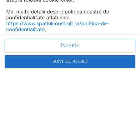
inspirati.
Mai multe detalii despre politica noastră de
confidențialitate aflați aici:
https://www.spatiulconstruit.ro/politica-de-
confidentialitate
.
ÎNCHIDE
SUNT DE ACORD
Daca alegeti sa depozitati sticlele de vin intr-un sertar