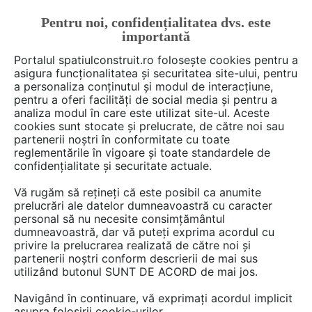
Pentru noi, confidențialitatea dvs. este
FĂ-ȚI CONT
LOGIN
importantă
CUM SE FACE
Portalul spatiulconstruit.ro folosește cookies pentru a
asigura funcționalitatea și securitatea site-ului, pentru
a personaliza conținutul și modul de interacțiune,
pentru a oferi facilități de social media și pentru a
analiza modul în care este utilizat site-ul. Aceste
De citit
Articole
Depozitare rezidentiala
arh. Raluca
EȘTI AICI:
cookies sunt stocate și prelucrate, de către noi sau
Soluții pentru a depozita
partenerii noștri în conformitate cu toate
reglementările în vigoare și toate standardele de
sticlele de vin în bucătărie
confidențialitate și securitate actuale.
Vă rugăm să rețineți că este posibil ca anumite
prelucrări ale datelor dumneavoastră cu caracter
Indiferent daca primiti frecvent musafiri sau
personal să nu necesite consimțământul
organizati petreceri acasa, vinul trebuie sa fie
dumneavoastră, dar vă puteți exprima acordul cu
la indemana si pastrat in conditii optime.
privire la prelucrarea realizată de către noi și
partenerii noștri conform descrierii de mai sus
Pentru aceasta, am gasit o serie de solutii care
utilizând butonul SUNT DE ACORD de mai jos.
se pot adapta in functie de spatiul pe care il
aveti la dispozitie. Iata cinci idei din care sa va
Navigând în continuare, vă exprimați acordul implicit
asupra folosirii cookie-urilor.