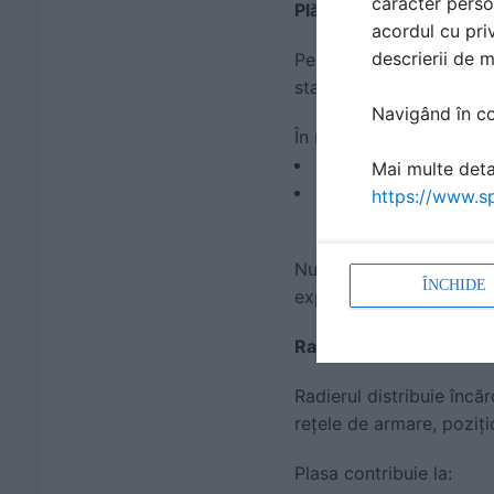
caracter perso
Plăci între etaje
acordul cu priv
descrierii de 
Pentru plăcile structural
stabilește diametrele, n
Navigând în con
În multe cazuri, proiect
un strat inferior de 
Mai multe detal
un strat superior pe
https://www.sp
Nu modifica soluția din 
ÎNCHIDE
experiență” poate gener
Radier general (placă d
Radierul distribuie încă
rețele de armare, poziți
Plasa contribuie la: