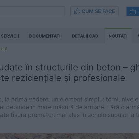
CUM SE FACE
SERVICII
DOCUMENTAŢII
DETALII CAD
NOUTĂȚI
iață
udate în structurile din beton – g
te rezidențiale și profesionale
 la prima vedere, un element simplu: torni, nivelezi ș
a ei depinde în mare măsură de armare. Fără o armă
te fisura prematur, mai ales în zonele supuse la tr