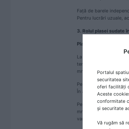
Față de barele independ
Pentru lucrări uzuale, a
3. Rolul plasei sudate î
Placă pe sol (terasă, tr
Pe
La o terasă de 20–30 mp 
terenului. Pentru trafi
mm, oferă un comportam
Portalul spatiu
securitatea sit
Pentru platforme auto s
oferi facilităț
În aceste situații, armare
Aceste cookies 
conformitate c
Pentru proiecte rezidenț
și securitate a
mm, utilizată frecvent la
variante adaptate diferi
Vă rugăm să re