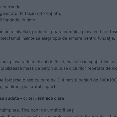
 contracție;
 generate de tasări diferențiate;
i fundației în timp.
ai multe niveluri, proiectul poate combina plasa cu bare fa
iectantul înainte să alegi tipul de armare pentru fundație.
, plasa reduce riscul de fisuri, mai ales în spații tehnice s
tabilizează masa de beton supusă ciclurilor repetate de încă
, se folosesc plase cu bare de 3–4 mm și ochiuri de 100x10
, nu direct pe stratul suport.
a sudată – criterii tehnice clare
ntâmplare. Ține cont de următorii pași:
hnic. Pentru elemente structurale, respectă diametrele și tipu