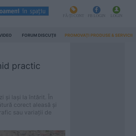
FĂ-ȚI CONT
FB LOGIN
LOGIN
VIDEO
FORUM DISCUŢII
PROMOVAȚI PRODUSE & SERVICII
hid practic
i lași la întărit. În
tură corect aleasă și
afic sau variații de