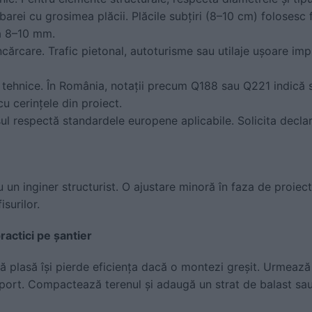
arei cu grosimea plăcii. Plăcile subțiri (8–10 cm) folosesc
la 8–10 mm.
ncărcare. Trafic pietonal, autoturisme sau utilaje ușoare impl
le tehnice. În România, notații precum Q188 sau Q221 indică 
u cerințele din proiect.
ul respectă standardele europene aplicabile. Solicita decla
u un inginer structurist. O ajustare minoră în faza de proiec
isurilor.
ractici pe șantier
tă plasă își pierde eficiența dacă o montezi greșit. Urmează 
uport. Compactează terenul și adaugă un strat de balast sau