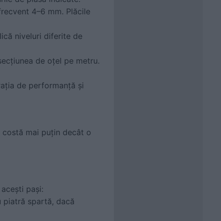
 frecvent 4–6 mm. Plăcile
ică niveluri diferite de
secțiunea de oțel pe metru.
rația de performanță și
t costă mai puțin decât o
acești pași:
 piatră spartă, dacă