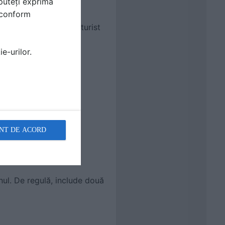
puteți exprima
i conform
ehnic. Inginerul structurist
le de reazem.
e-urilor.
ților portanți).
dimensionarea „din
NT DE ACORD
nul. De regulă, include două