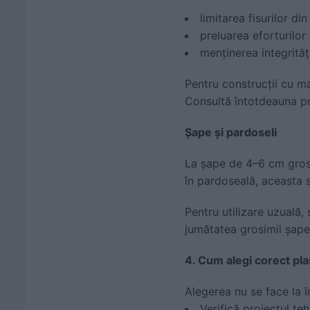
limitarea fisurilor din
preluarea eforturilor
menținerea integrități
Pentru construcții cu m
Consultă întotdeauna pro
Șape și pardoseli
La șape de 4–6 cm grosime
în pardoseală, aceasta s
Pentru utilizare uzuală
jumătatea grosimii șapei
4. Cum alegi corect plas
Alegerea nu se face la î
Verifică proiectul te