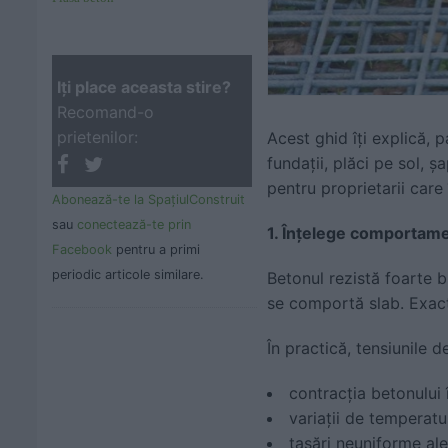
Iţi place aceasta stire?
Recomand-o
prietenilor:
Acest ghid îți explică, 
fundații, plăci pe sol, ș
pentru proprietarii care
Abonează-te la SpaţiulConstruit
sau
conectează-te prin
1. Înțelege comportame
Facebook
pentru a primi
periodic articole similare.
Betonul rezistă foarte b
se comportă slab. Exact 
În practică, tensiunile 
contracția betonului î
variații de temperatu
tasări neuniforme ale