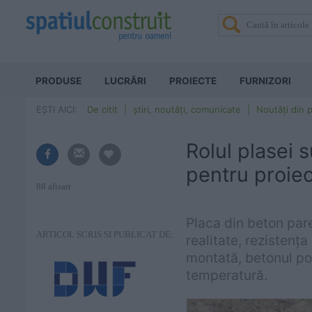
PRODUSE
LUCRĂRI
PROIECTE
FURNIZORI
EȘTI AICI:
De citit
știri, noutăți, comunicate
Noutăți din p
Rolul plasei s
pentru proiec
88 afisari
Placa din beton pare,
ARTICOL SCRIS SI PUBLICAT DE:
realitate, rezistenț
montată, betonul poa
temperatură.