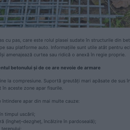
pas cu pas, care este rolul plasei sudate în structurile din b
ape sau platforme auto. Informațiile sunt utile atât pentru ec
 își amenajează curtea sau ridică o anexă în regie proprie.
ntul betonului și de ce are nevoie de armare
ine la compresiune. Suportă greutăți mari apăsate de sus în 
în aceste zone apar fisurile.
de întindere apar din mai multe cauze:
n timpul uscării;
ră (îngheț–dezgheț, încălzire în pardoseală);
 terenului;