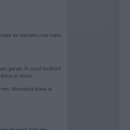
sonate de diametru mai mare.
au garaje. În cazul încălzirii
lzire și răcire.
0 mm. Montează plasa la
rile de plasă indicate.