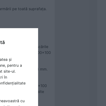
rmării pe toată suprafața.
ntă
e contracție și de mișcările
 4–6 mm și ochiuri de 100x100
atea și
une, pentru a
m și alegi bare de 6–8 mm.
t site-ul.
ona de rulare.
ri în
nfidențialitate
 mm
, cu ochiuri de 100x100
a MatHaus, alături de alte
mneavoastră cu