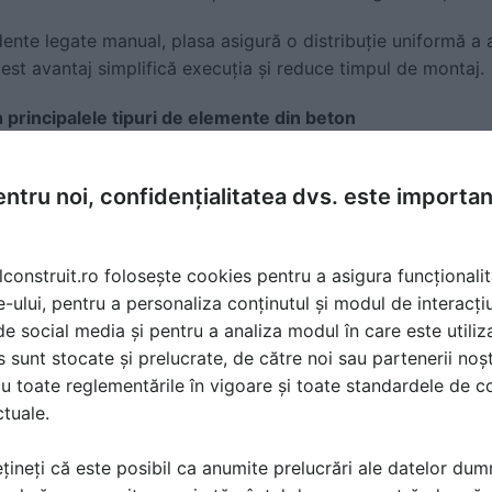
ente legate manual, plasa asigură o distribuție uniformă a a
cest avantaj simplifică execuția și reduce timpul de montaj.
n principalele tipuri de elemente din beton
otuar, platformă)
ntru noi, confidențialitatea dvs. este importa
sau la o alee în curte, plasa limitează fisurile provocate d
c pietonal, o placă de 8–10 cm grosime, armată cu plasă de
ent bun în timp.
lconstruit.ro folosește cookies pentru a asigura funcționalit
e-ului, pentru a personaliza conținutul și modul de interacți
au zone unde parchezi frecvent, crești grosimea la 12–15 c
i de social media și pentru a analiza modul în care este utiliza
a distribuie încărcările roților și reduce riscul de fisuri în z
sunt stocate și prelucrate, de către noi sau partenerii noșt
u toate reglementările în vigoare și toate standardele de co
iale standard, o soluție echilibrată este
plasa sudata de 6
ctuale.
 plăci pe sol și platforme din jurul casei. O găsești în ofert
telor grosimi de placă.
țineți că este posibil ca anumite prelucrări ale datelor du