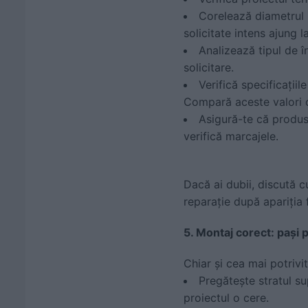
Corelează diametrul b
solicitate intens ajung 
Analizează tipul de î
solicitare.
Verifică specificații
Compară aceste valori c
Asigură-te că produs
verifică marcajele.
Dacă ai dubii, discută c
reparație după apariția f
5. Montaj corect: pași p
Chiar și cea mai potrivi
Pregătește stratul s
proiectul o cere.