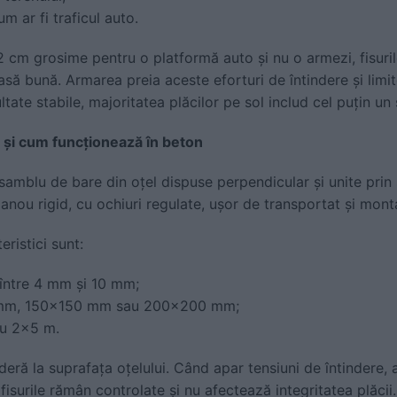
m ar fi traficul auto.
 cm grosime pentru o platformă auto și nu o armezi, fisuril
asă bună. Armarea preia aceste eforturi de întindere și lim
ltate stabile, majoritatea plăcilor pe sol includ cel puțin un
ă și cum funcționează în beton
samblu de bare din oțel dispuse perpendicular și unite prin
panou rigid, cu ochiuri regulate, ușor de transportat și mont
eristici sunt:
 între 4 mm și 10 mm;
 mm, 150x150 mm sau 200x200 mm;
au 2x5 m.
eră la suprafața oțelului. Când apar tensiuni de întindere, 
 fisurile rămân controlate și nu afectează integritatea plăcii.