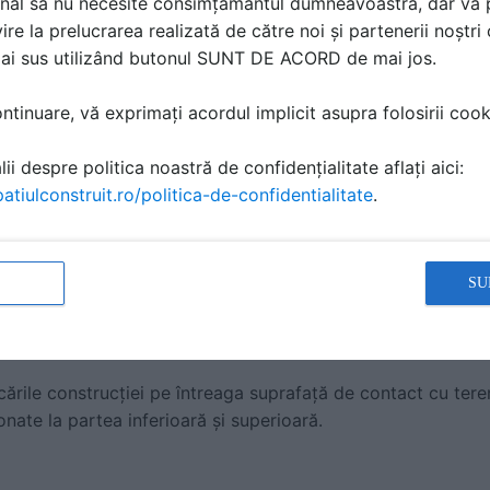
nal să nu necesite consimțământul dumneavoastră, dar vă 
ire la prelucrarea realizată de către noi și partenerii noștr
mai sus utilizând butonul SUNT DE ACORD de mai jos.
e dintre niveluri, armarea se face strict pe baza proiectului t
umărul de straturi și eventualele bare suplimentare în zone
tinuare, vă exprimați acordul implicit asupra folosirii cooki
ul prevede:
armare pentru zonele cu întindere la partea de jos;
ii despre politica noastră de confidențialitate aflați aici:
ntru zonele cu momente negative (deasupra grinzilor sau pere
atiulconstruit.ro/politica-de-confidentialitate
.
proiect fără acordul specialistului. La elemente portante, 
SU
a probleme structurale serioase.
e fundație)
rcările construcției pe întreaga suprafață de contact cu tere
onate la partea inferioară și superioară.