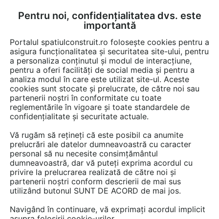
Pentru noi, confidențialitatea dvs. este
FĂ-ȚI CONT
LOGIN
importantă
CUM SE FACE
Portalul spatiulconstruit.ro folosește cookies pentru a
asigura funcționalitatea și securitatea site-ului, pentru
a personaliza conținutul și modul de interacțiune,
pentru a oferi facilități de social media și pentru a
analiza modul în care este utilizat site-ul. Aceste
De citit
știri, noutăți, comunicate
Evenimente
EȘTI AICI:
cookies sunt stocate și prelucrate, de către noi sau
Roadshow-ul Business
partenerii noștri în conformitate cu toate
reglementările în vigoare și toate standardele de
Evolution 2026: Ce îi
confidențialitate și securitate actuale.
îngrijorează cel mai mult pe
Vă rugăm să rețineți că este posibil ca anumite
liderii companiilor din România
prelucrări ale datelor dumneavoastră cu caracter
personal să nu necesite consimțământul
dumneavoastră, dar vă puteți exprima acordul cu
privire la prelucrarea realizată de către noi și
Peste 1.800 de antreprenori, CEO și manageri
partenerii noștri conform descrierii de mai sus
utilizând butonul SUNT DE ACORD de mai jos.
din peste 1.100 de companii au participat la
roadshow-ul Business Evolution organizat de
Navigând în continuare, vă exprimați acordul implicit
Doingbusiness.ro având acces la networking și
asupra folosirii cookie-urilor.