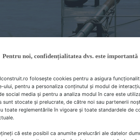
Pentru noi, confidențialitatea dvs. este importantă
lconstruit.ro folosește cookies pentru a asigura funcționalit
e-ului, pentru a personaliza conținutul și modul de interacți
i de social media și pentru a analiza modul în care este utiliza
sunt stocate și prelucrate, de către noi sau partenerii noșt
u toate reglementările în vigoare și toate standardele de co
ctuale.
t 2015, brailenii care s-au plimbat pe faleza inspre Moara 
țineți că este posibil ca anumite prelucrări ale datelor du
ta intitulata “This place is pretty good” care a prezentat 9 p