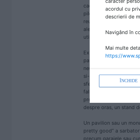
caracter perso
cadrul careia a fost ina
acordul cu priv
piloni, a atras atentia t
descrierii de 
reutilizarea si repoziti
ale orasului Braila in p
Navigând în con
utilizarilor diverse si s
Mai multe detal
Explorand potentialul lat
https://www.sp
patrimoniul nevalorific
neutilizat rezultata din
si-a propus realizarea u
ÎNCHIDE
sferei publice cu cea pri
faleza. Astfel ridicat, g
pregatita pentru activita
despre oras, un stand de
Un pavilion sau un monu
pretty good” a sarbatorit
precum garajele sau curt