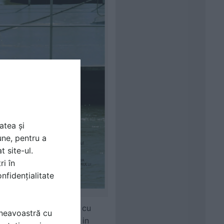
atea și
une, pentru a
t site-ul.
ri în
nfidențialitate
Violatos au descoperit cu
mneavoastră cu
roiecte studentesti si in