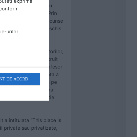
puteți exprima
abricat ridicat pe patru
i conform
r locale zile la rand. Prin
ntia asupra valorilor ascunse
ata un spatiu nou si deschis
e-urilor.
ialul creativ al locuitorilor,
ndenta fondului construit
onal de studenti si profesori
ita relatia controversata a
NT DE ACORD
j prefabricat din beton pe
rasului, o infrastructura
zduind, deja: o expozitie
a intitulata “This place is
i private sau privatizate,