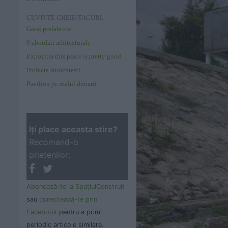
CUVINTE CHEIE/TAGURI:
Garaj prefabricat
9 abordari arhitecturale
Expozitia this place is pretty good
Proiecte studentesti
Pavilion pe malul dunarii
Iţi place aceasta stire?
Recomand-o
prietenilor:
Abonează-te la SpaţiulConstruit
sau
conectează-te prin
Facebook
pentru a primi
periodic articole similare.