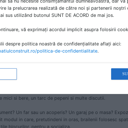
nal să nu necesite consimțământul dumneavoastră, dar vă 
ugurat un pavilion pe malul Dunarii. Pavilionul, un garaj pref
ire la prelucrarea realizată de către noi și partenerii noștr
recatorilor, a nascut intrebari si a tinut prima pagina a ziarelo
mai sus utilizând butonul SUNT DE ACORD de mai jos.
onarea acestui obiect construit cotidian, autorii au atras ate
articular si a oraselor romanesti in general, conturand totod
tinuare, vă exprimați acordul implicit asupra folosirii cooki
pontane pe faleza Dunarii.
ii despre politica noastră de confidențialitate aflați aici:
ent al situatiilor particulare intalnite in Braila precum: potent
atiulconstruit.ro/politica-de-confidentialitate
.
at al perioadei comuniste, forme noi de micro-urbanism, abu
 contractia economica si demografica etc., un grup internati
nei interventii urbane care sa transpuna in realitate constru
SU
vata prin ridicarea, atat fizica, cat si simbolica a unui gara
arajul a devenit din spatiu privat un spatiu public, un loc al o
ti variate. Chiar in seara inaugurarii pavilionul din garaj ga
 mici si bere, un tarc de pepeni si multe discutii.
ment? Un far sau un acoperis? Un garaj pe o masa? Expoziti
 modul in care, pretutindeni in oras, brailenii folosesc spati
ile blocurilor, pentru a socializa.