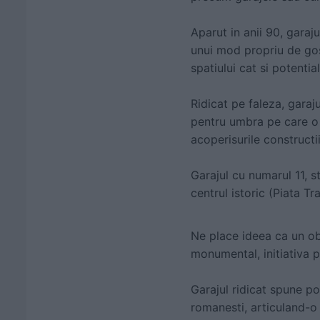
Aparut in anii 90, garaju
unui mod propriu de gosp
spatiului cat si potentia
Ridicat pe faleza, garaj
pentru umbra pe care o l
acoperisurile constructi
Garajul cu numarul 11, st
centrul istoric (Piata Tr
Ne place ideea ca un ob
monumental, initiativa pr
Garajul ridicat spune po
romanesti, articuland-o 