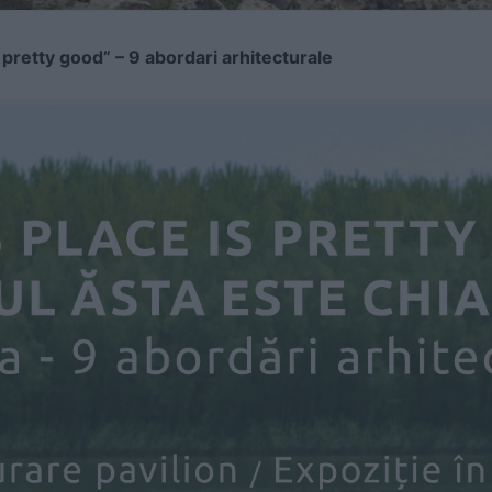
s pretty good” – 9 abord
a
ri arhitecturale