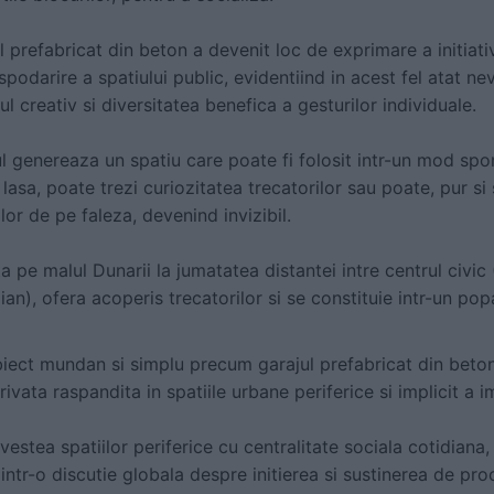
l prefabricat din beton a devenit loc de exprimare a initiativ
odarire a spatiului public, evidentiind in acest fel atat ne
lul creativ si diversitatea benefica a gesturilor individuale.
ul genereaza un spatiu care poate fi folosit intr-un mod sp
asa, poate trezi curiozitatea trecatorilor sau poate, pur si 
ilor de pe faleza, devenind invizibil.
a pe malul Dunarii la jumatatea distantei intre centrul civic (
aian), ofera acoperis trecatorilor si se constituie intr-un po
iect mundan si simplu precum garajul prefabricat din beto
ivata raspandita in spatiile urbane periferice si implicit a i
vestea spatiilor periferice cu centralitate sociala cotidiana,
intr-o discutie globala despre initierea si sustinerea de pr