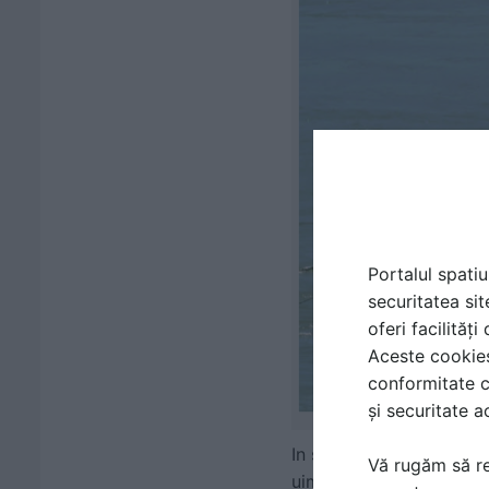
Portalul spatiu
securitatea sit
oferi facilităț
Aceste cookies 
conformitate c
și securitate a
In seara de luni 3 augus
Vă rugăm să re
uimire o expozitie inedi