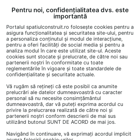
Pentru noi, confidențialitatea dvs. este
FĂ-ȚI CONT
LOGIN
importantă
CUM SE FACE
Portalul spatiulconstruit.ro folosește cookies pentru a
asigura funcționalitatea și securitatea site-ului, pentru
a personaliza conținutul și modul de interacțiune,
pentru a oferi facilități de social media și pentru a
analiza modul în care este utilizat site-ul. Aceste
De citit
știri, noutăți, comunicate
Evenimente
EȘTI AICI:
cookies sunt stocate și prelucrate, de către noi sau
Regândirea mediului de lucru:
partenerii noștri în conformitate cu toate
reglementările în vigoare și toate standardele de
Cum schimbă AI, munca
confidențialitate și securitate actuale.
hibridă și noile generații
Vă rugăm să rețineți că este posibil ca anumite
strategiile organizațiilor
prelucrări ale datelor dumneavoastră cu caracter
personal să nu necesite consimțământul
dumneavoastră, dar vă puteți exprima acordul cu
privire la prelucrarea realizată de către noi și
În urmă cu câțiva ani, companiile încercau să
partenerii noștri conform descrierii de mai sus
utilizând butonul SUNT DE ACORD de mai jos.
răspundă la întrebarea „când se întorc oamenii
la birou?”. Astăzi, întrebarea s-a schimbat
Navigând în continuare, vă exprimați acordul implicit
radical: „ce rol mai are biroul într-o economie
asupra folosirii cookie-urilor.