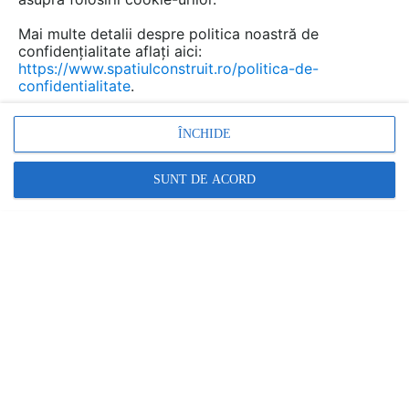
dominată de flexibilitate, tehnologie și presiune
Mai multe detalii despre politica noastră de
pentru performanță?”.
confidențialitate aflați aici:
https://www.spatiulconstruit.ro/politica-de-
confidentialitate
.
ÎNCHIDE
SUNT DE ACORD
Într-un moment în care organizațiile sunt obligate să
regândească simultan spațiile, modul de lucru și
experiența angajaților,
Romanian Workplace
Management Forum (ROWMF) 2026
revine pe 21–22