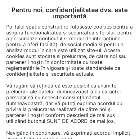
Pentru noi, confidențialitatea dvs. este
FĂ-ȚI CONT
LOGIN
importantă
CUM SE FACE
Portalul spatiulconstruit.ro folosește cookies pentru a
asigura funcționalitatea și securitatea site-ului, pentru
a personaliza conținutul și modul de interacțiune,
pentru a oferi facilități de social media și pentru a
analiza modul în care este utilizat site-ul. Aceste
De citit
știri, noutăți, comunicate
Evenimente
EȘTI AICI:
cookies sunt stocate și prelucrate, de către noi sau
Proiectul „Magnetico” ajunge,
partenerii noștri în conformitate cu toate
reglementările în vigoare și toate standardele de
pe 14 noiembrie 2024 la
confidențialitate și securitate actuale.
Timișoara
Vă rugăm să rețineți că este posibil ca anumite
prelucrări ale datelor dumneavoastră cu caracter
personal să nu necesite consimțământul
Proiectul „Magnetico. How to attract and retain
dumneavoastră, dar vă puteți exprima acordul cu
privire la prelucrarea realizată de către noi și
talents improving employer branding and
partenerii noștri conform descrierii de mai sus
creating meaningful HR practices” ajunge pe
utilizând butonul SUNT DE ACORD de mai jos.
14 noiembrie 2024 la Timișoara. 23 de lideri
Navigând în continuare, vă exprimați acordul implicit
din domeniu, români și internaționali, discută
asupra folosirii cookie-urilor.