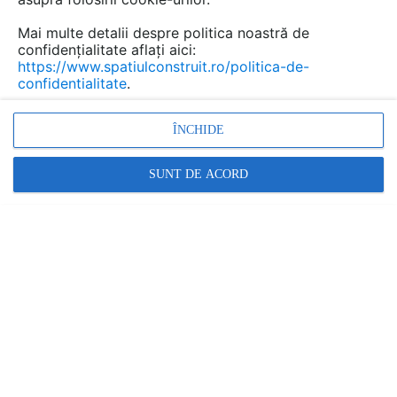
despre cele mai eficiente strategii pentru
atragerea talentelor în organizații și vor privi la
Mai multe detalii despre politica noastră de
confidențialitate aflați aici:
starea actuală a pieței muncii, din trei
https://www.spatiulconstruit.ro/politica-de-
perspective: Talent Acquisition, Employer
confidentialitate
.
Branding și Employee Experience.
ÎNCHIDE
SUNT DE ACORD