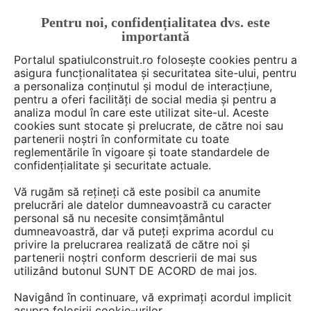
Pentru noi, confidențialitatea dvs. este
FĂ-ȚI CONT
LOGIN
importantă
CUM SE FACE
Portalul spatiulconstruit.ro folosește cookies pentru a
asigura funcționalitatea și securitatea site-ului, pentru
a personaliza conținutul și modul de interacțiune,
pentru a oferi facilități de social media și pentru a
analiza modul în care este utilizat site-ul. Aceste
De citit
Articole
Fatade tencuite / placate / ventilate
EȘTI AICI:
cookies sunt stocate și prelucrate, de către noi sau
Produse noi – webertherm
partenerii noștri în conformitate cu toate
reglementările în vigoare și toate standardele de
prime si webertherm decor –
confidențialitate și securitate actuale.
pentru finisarea decorativă a
Vă rugăm să rețineți că este posibil ca anumite
fațadelor
prelucrări ale datelor dumneavoastră cu caracter
personal să nu necesite consimțământul
dumneavoastră, dar vă puteți exprima acordul cu
privire la prelucrarea realizată de către noi și
Din dorința de a vă oferi produse la cele mai
partenerii noștri conform descrierii de mai sus
utilizând butonul SUNT DE ACORD de mai jos.
înalte standarde de calitate, compatibile cu
soluțiile noastre pentru finisarea fațadelor
Navigând în continuare, vă exprimați acordul implicit
clădirilor, vă prezentăm:
asupra folosirii cookie-urilor.