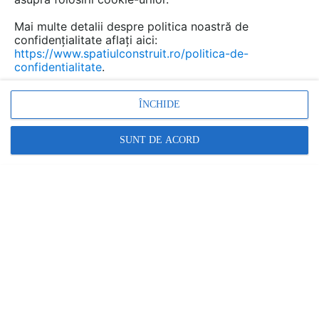
Mai multe detalii despre politica noastră de
confidențialitate aflați aici:
https://www.spatiulconstruit.ro/politica-de-
confidentialitate
.
ÎNCHIDE
SUNT DE ACORD
webertherm prime
– GRUND DE AMORSAJ, utilizat
pentru egalizarea absorbției de apă a suprafețelor
suport și pentru obținerea unor suprafețe cu aderență
ridicată, înaintea aplicări tencuielilor decorative.