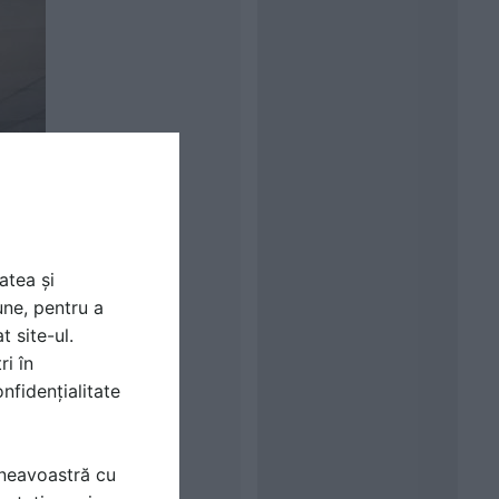
atea și
une, pentru a
t site-ul.
ri în
nfidențialitate
mneavoastră cu