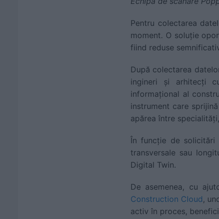
Echipa de scanare Popp 
Pentru colectarea datel
moment. O soluție oport
fiind reduse semnificat
După colectarea datelor
ingineri și arhitecți
informațional al constr
instrument care sprijină
apărea între specialități
În funcție de solicitări
transversale sau longi
Digital Twin.
De asemenea, cu ajuto
Construction Cloud
, un
activ în proces, benefic