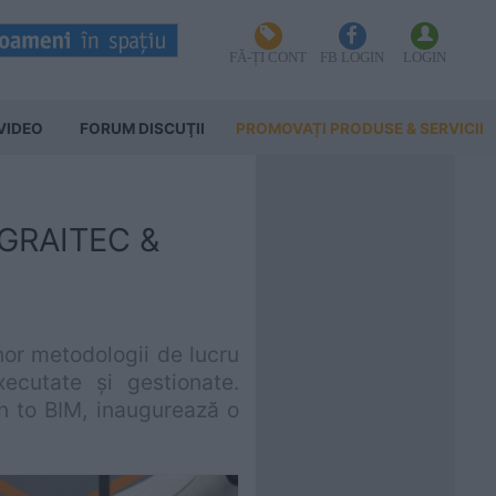
FĂ-ȚI CONT
FB LOGIN
LOGIN
VIDEO
FORUM DISCUŢII
PROMOVAȚI PRODUSE & SERVICII
– GRAITEC &
unor metodologii de lucru
ecutate și gestionate.
an to BIM, inaugurează o