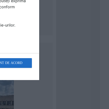
puteți exprima
i conform
e-urilor.
NT DE ACORD