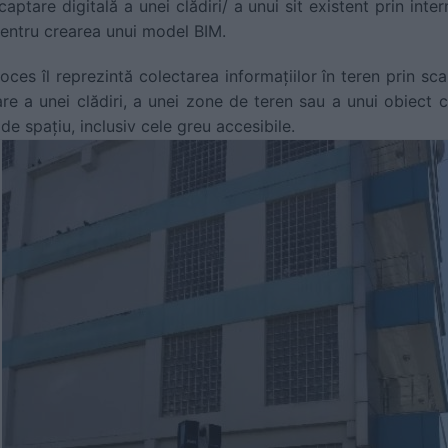
aptare digitală a unei clădiri/ a unui sit existent prin inte
 pentru crearea unui model BIM.
oces îl reprezintă colectarea informațiilor în teren prin sc
e a unei clădiri, a unei zone de teren sau a unui obiect c
de spațiu, inclusiv cele greu accesibile.