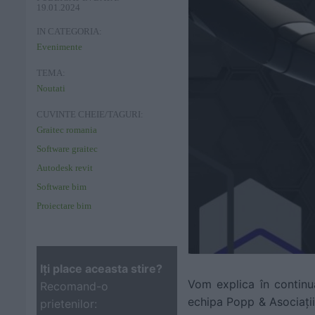
19.01.2024
IN CATEGORIA:
Evenimente
TEMA:
Noutati
CUVINTE CHEIE/TAGURI:
Graitec romania
Software graitec
Autodesk revit
Software bim
Proiectare bim
Iţi place aceasta stire?
Vom explica în continu
Recomand-o
echipa Popp & Asociații
prietenilor: