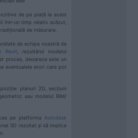
hnician BIM
ozitive de pe piață la acest
 într-un timp relativ scăzut,
radițională de măsurare.
rpretate de echipa noastră de
k Revit
, rezultând modelul
est proces, deoarece este un
use eventualele erori care pot
spoziție: planuri 2D, secțiuni
D geometric sau modelul BIM/
cces pe platforma
Autodesk
onal 3D rezultat și să implice
i.