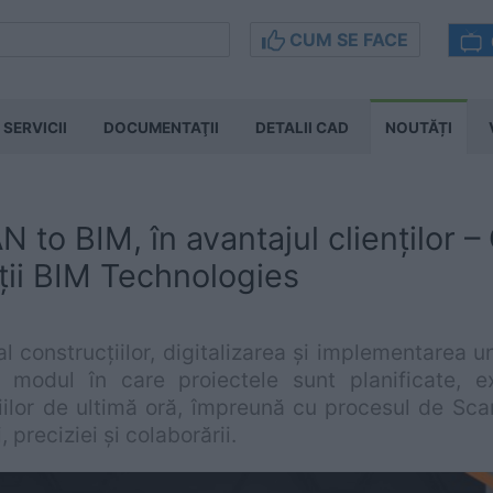
CUM SE FACE
SERVICII
DOCUMENTAŢII
DETALII CAD
NOUTĂȚI
 to BIM, în avantajul clienților 
ii BIM Technologies
al construcțiilor, digitalizarea și implementarea 
 modul în care proiectele sunt planificate, ex
iilor de ultimă oră, împreună cu procesul de Sc
, preciziei și colaborării.