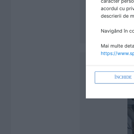
caracter perso
acordul cu priv
descrierii de 
Navigând în con
Mai multe detal
https://www.sp
ÎNCHIDE