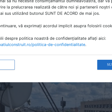
nal să nu necesite consimțământul dumneavoastră, dar vă 
ire la prelucrarea realizată de către noi și partenerii noștr
mai sus utilizând butonul SUNT DE ACORD de mai jos.
tinuare, vă exprimați acordul implicit asupra folosirii cooki
ii despre politica noastră de confidențialitate aflați aici:
atiulconstruit.ro/politica-de-confidentialitate
.
SU