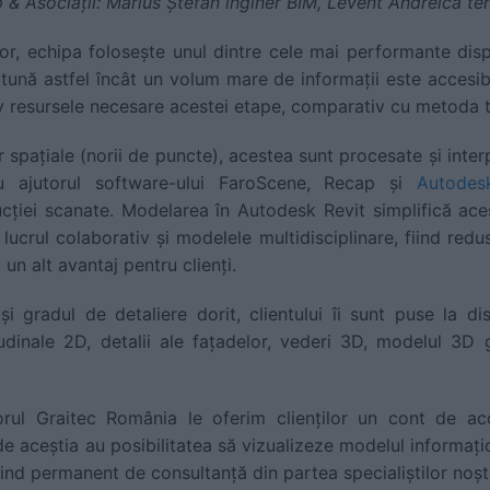
& Asociații: Marius Ștefan inginer BIM, Levent Andreica te
or, echipa folosește unul dintre cele mai performante disp
ună astfel încât un volum mare de informații este accesibil
iv resursele necesare acestei etape, comparativ cu metoda t
 spațiale (norii de puncte), acestea sunt procesate și inte
 cu ajutorul software-ului FaroScene, Recap și
Autodes
ucției scanate. Modelarea în Autodesk Revit simplifică ac
 lucrul colaborativ și modelele multidisciplinare, fiind red
, un alt avantaj pentru clienți.
 și gradul de detaliere dorit, clientului îi sunt puse la di
tudinale 2D, detalii ale fațadelor, vederi 3D, modelul 3
rul Graitec România le oferim clienților un cont de a
de aceștia au posibilitatea să vizualizeze modelul informați
iind permanent de consultanță din partea specialiștilor noștr