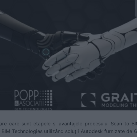
are care sunt etapele și avantajele procesului Scan to B
 BIM Technologies utilizând soluții Autodesk furnizate de 