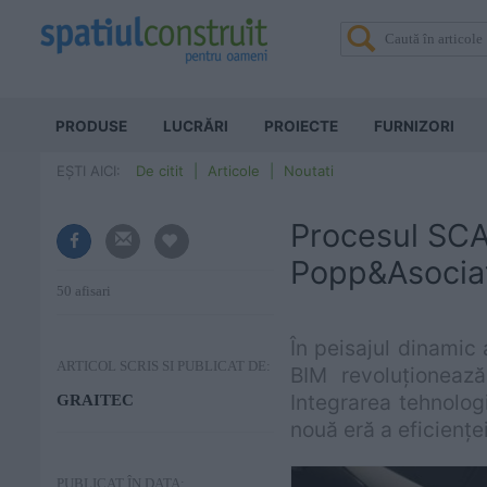
PRODUSE
LUCRĂRI
PROIECTE
FURNIZORI
EȘTI AICI:
De citit
Articole
Noutati
Procesul SCAN
Popp&Asociaț
50 afisari
În peisajul dinamic 
ARTICOL SCRIS SI PUBLICAT DE:
BIM revoluționează
Integrarea tehnolog
GRAITEC
nouă eră a eficienței
PUBLICAT ÎN DATA: