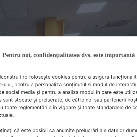
Pentru noi, confidențialitatea dvs. este importantă
lconstruit.ro folosește cookies pentru a asigura funcționalit
e-ului, pentru a personaliza conținutul și modul de interacți
i de social media și pentru a analiza modul în care este utiliza
sunt stocate și prelucrate, de către noi sau partenerii noșt
u toate reglementările în vigoare și toate standardele de co
ctuale.
țineți că este posibil ca anumite prelucrări ale datelor du