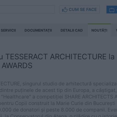
CUM SE FACE
SERVICII
DOCUMENTAŢII
DETALII CAD
NOUTĂȚI
ru TESSERACT ARCHITECTURE la
 AWARDS
TURE, singurul studio de arhitectură specializa
dintre puținele de acest tip din Europa, a câștiga
ia "Healthcare" a competiției SHARE ARCHITECTS
 pentru Copii construit la Marie Curie din București
0.000 de donatori și peste 8.000 de companii. Eve
, la Conservatorul din Atena, o clădire cu o istori