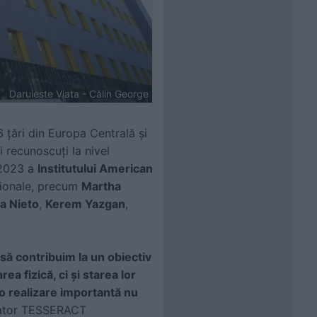
Daruieste Viata - Călin George
6 țări din Europa Centrală și
i recunoscuți la nivel
 2023 a
Institutului American
aționale, precum
Martha
a Nieto
,
Kerem Yazgan
,
 să contribuim la un obiectiv
ea fizică, ci și starea lor
o realizare importantă nu
dator TESSERACT