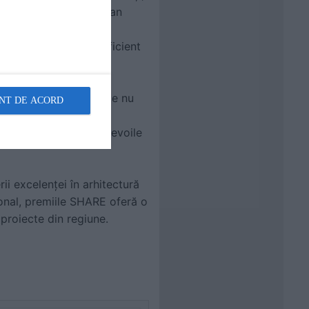
rdare pune în prim-plan
uportul emoțional și
 cadru funcțional și eficient
uridisciplinare formate nu
NT DE ACORD
demiologi, psihologi,
in spital, precum și nevoile
 excelenței în arhitectură
ional, premiile SHARE oferă o
proiecte din regiune.