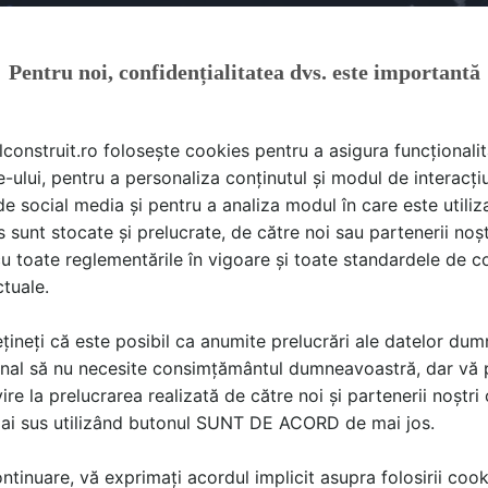
Pentru noi, confidențialitatea dvs. este importantă
lconstruit.ro folosește cookies pentru a asigura funcționalit
e-ului, pentru a personaliza conținutul și modul de interacți
i de social media și pentru a analiza modul în care este utiliza
sunt stocate și prelucrate, de către noi sau partenerii noșt
u toate reglementările în vigoare și toate standardele de co
ctuale.
adrul Galei SHARE ARCHITECTS AWARDS reprezintă un pas i
 din România și alinierea sistemului medical local la bune pr
țineți că este posibil ca anumite prelucrări ale datelor du
construit la Copii Marie Curie
, unul dintre cele mai importa
nal să nu necesite consimțământul dumneavoastră, dar vă 
iește Viață, a fost conceput pentru a răspunde nevoilor actu
ire la prelucrarea realizată de către noi și partenerii noștr
rea un mediu care să prioritizeze confortul și bunăstarea pac
mai sus utilizând butonul SUNT DE ACORD de mai jos.
tinuare, vă exprimați acordul implicit asupra folosirii cooki
orp de clădire modern cu 9 etaje și o suprafață totală de pe