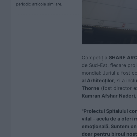
periodic articole similare.
Competiția
SHARE AR
de Sud-Est, fiecare proie
mondial: Juriul a fost 
al Arhitecților
, și a inc
Thorne
(fost director e
Kamran Afshar Naderi
"Proiectul Spitalului c
vital – acela de a oferi
emoțională. Suntem ono
doar pentru biroul nost