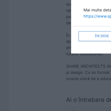
toate gândite pe princi
Mai multe detal
relația dintre pacient -
https://www.sp
psihologic necesar în per
de lucru pentru echipel
În abordarea întregului 
ÎNCHIDE
doar din arhitecţi si ing
antropologi sau sociolog
tuturor utilizatorilor.
SHARE ARCHITECTS AWARD
și design. Cu un format 
ocazie unică de a aduce
Ai o întrebare d