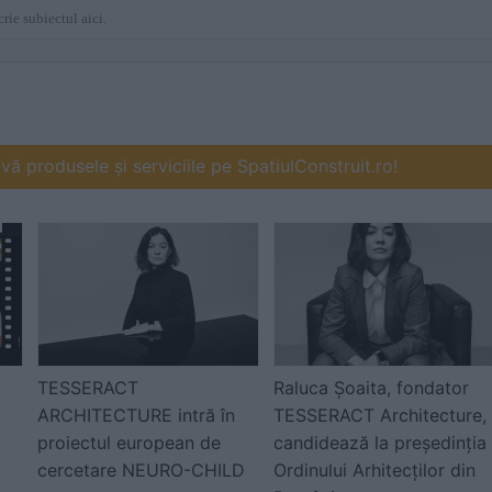
ă produsele și serviciile pe SpatiulConstruit.ro!
TESSERACT
Raluca Șoaita, fondator
ARCHITECTURE intră în
TESSERACT Architecture,
proiectul european de
candidează la președinția
cercetare NEURO-CHILD
Ordinului Arhitecților din