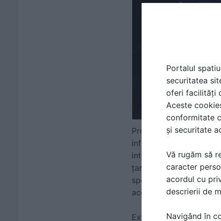
Portalul spatiu
securitatea sit
oferi facilităț
Aceste cookies 
conformitate c
și securitate a
Proiectul premiat în c
infrastructurii medicale
Vă rugăm să re
internaționale.
Spitalul 
caracter perso
țară, la inițiativa Dăru
acordul cu priv
specializat și pentru a c
descrierii de 
acestora.
Navigând în con
Extinderea include un c