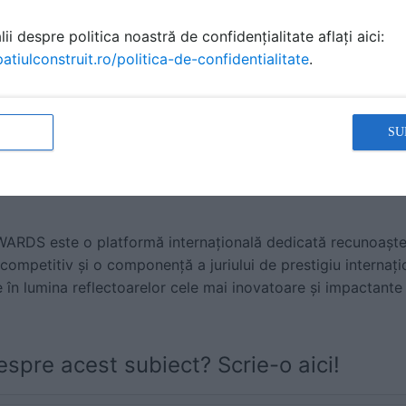
pii de
design centrat pe familie
și comunitate
. Această abo
ii despre politica noastră de confidențialitate aflați aici:
 familie și personalul medical, oferă spații care să asigure s
atiulconstruit.ro/politica-de-confidentialitate
.
ioadele dificile pacienților și familiilor acestora, creând un
e medicale.
proiect, arhitecții TESSERACT au implicat echipe de lucru pl
SU
ineri sau specialisti în echipamente medicale, cât şi din epi
i care au mapat întregul ecosistem de lucru și activitatea d
S este o platformă internațională dedicată recunoașterii
competitiv și o componență a juriului de prestigiu internaț
 în lumina reflectoarelor cele mai inovatoare și impactante 
espre acest subiect? Scrie-o aici!