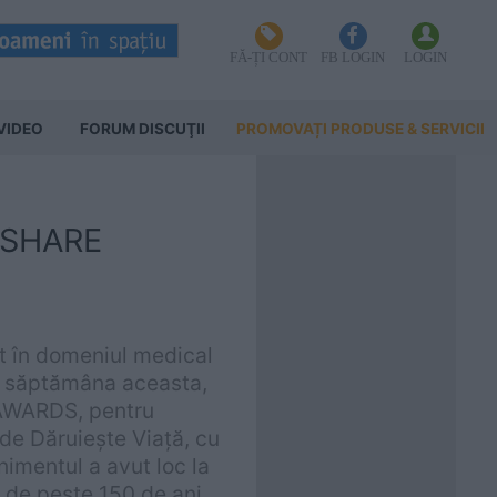
FĂ-ȚI CONT
FB LOGIN
LOGIN
VIDEO
FORUM DISCUŢII
PROMOVAȚI PRODUSE & SERVICII
 SHARE
t în domeniul medical
t, săptămâna aceasta,
 AWARDS, pentru
 de Dăruiește Viață, cu
nimentul a avut loc la
e de peste 150 de ani.