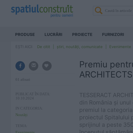
PRODUSE
LUCRĂRI
PROIECTE
FURNIZORI
EȘTI AICI:
De citit
știri, noutăți, comunicate
Evenimente
Premiu pent
ARCHITECTS
61 afisari
TESSERACT ARCHITEC
PUBLICAT ÎN DATA:
10.10.2024
din România și unul 
IN CATEGORIA:
premiul la categor
Noutăți
proiectul Spitalului
sprijinul a peste 35
TEMA:
începutul săptămânii
Evenimente