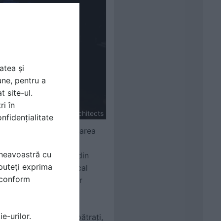
atea și
une, pentru a
t site-ul.
ri în
SHARE Architects
nfidențialitate
mportant în modernizarea
actici și standarde
mneavoastră cu
nte centre pediatrice din
puteți exprima
ale de tratament medical
i conform
ienților și a familiilor
e-urilor.
ste 12.000 de metri pătrați,