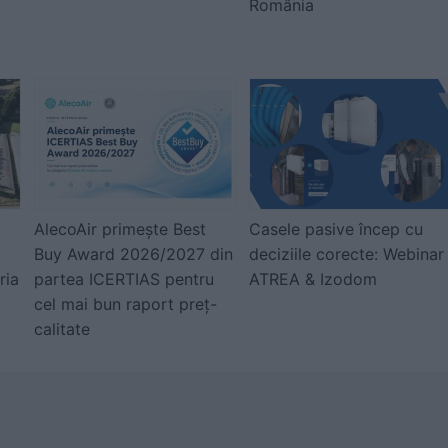
România
AlecoAir primește Best
Casele pasive încep cu
Buy Award 2026/2027 din
deciziile corecte: Webinar
ria
partea ICERTIAS pentru
ATREA & Izodom
cel mai bun raport preț-
calitate