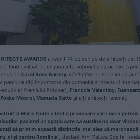
CHITECTS AWARDS
a reunit 74 de echipe de arhitecți din 1
ct fiind evaluat de un juriu internațional alcătuit din experț
condus de
Carol Ross Barney
, câștigător al medaliei de aur
lus personalități importante din domeniul arhitecturii intern
xecutiv al Premiului Pritzker),
Francois Valentiny
,
Fuensant
,
Fokke Moerel, Manuela Gatto
și alți arhitecți renumiți.
onstruit la Marie Curie a fost o provocare care ne-a permis
 micuților pacienți un spațiu care să susțină nu doar vindecar
rați să primim această distincție, mai ales că marchează 
ru, ci și pentru România",
declară Arh. Raluca Șoaita, fon