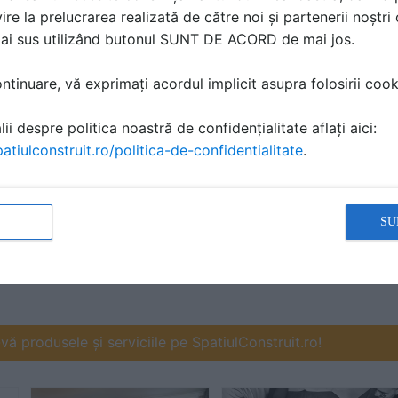
terialele, precum lemnul, ceramica sau textilele, pot adăug
ire la prelucrarea realizată de către noi și partenerii noștr
mai sus utilizând butonul SUNT DE ACORD de mai jos.
ipului de profil decorativ, a culorilor și a materialelor, poț
tinuare, vă exprimați acordul implicit asupra folosirii cooki
stilul și personalitatea ta. Fie că optezi pentru un design si
t indispensabile în crearea casei tale de vis.
ii despre politica noastră de confidențialitate aflați aici:
atiulconstruit.ro/politica-de-confidentialitate
.
espre acest subiect? Scrie-o aici!
SU
ă produsele și serviciile pe SpatiulConstruit.ro!