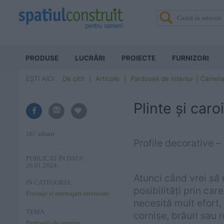
PRODUSE
LUCRĂRI
PROIECTE
FURNIZORI
EȘTI AICI:
De citit
Articole
Pardoseli de interior
Camelia
Plinte și caro
167 afisari
Profile decorative – 
PUBLICAT ÎN DATA:
26.01.2024
Atunci când vrei să 
IN CATEGORIA:
posibilități prin ca
Finisaje si amenajari interioare
necesită mult efort, 
TEMA:
cornișe, brâuri sau 
Pardoseli de interior