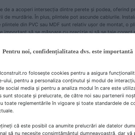
e de a acoperi intersecția dintre perete și podea, oferind pro
ii de murdărie. În plus, plintele pot ascunde cablurile. Instal
e plintele din PVC sau MDF sunt relativ ușor de montat, o pl
e important să se măsoare cu precizie și să se taie corect p
Pentru noi, confidențialitatea dvs. este importantă
ural decorativ ușor de montat și de integrat în orice camer
rsonalizare.
lconstruit.ro folosește cookies pentru a asigura funcționalit
c cu caroiaj
e-ului, pentru a personaliza conținutul și modul de interacți
roiajul decorativ se bazează pe repetarea ritmică a unor fo
i de social media și pentru a analiza modul în care este utiliza
efect vizual puternic și poate adăuga profunzime și textură
sunt stocate și prelucrate, de către noi sau partenerii noșt
 succes includ simetria, repetiția și echilibrul, care, combi
u toate reglementările în vigoare și toate standardele de co
ctuale.
aterialelor potrivite este crucială în crearea unui caroiaj de
țineți că este posibil ca anumite prelucrări ale datelor du
e și subtile, pentru un look sofisticat, până la combinații î
nal să nu necesite consimțământul dumneavoastră, dar vă 