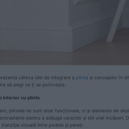
 prezenta câteva idei de integrare a
plinta
și caroiajelor în di
ira să alegi ce ți se potrivește.
interior cu plinte
ern, plintele nu sunt doar funcționale, ci și elemente de des
contrastante pentru a adăuga caracter și stil unei încăperi. 
 tranziție vizuală între podele și pereți.