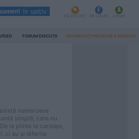
FĂ-ȚI CONT
FB LOGIN
LOGIN
VIDEO
FORUM DISCUŢII
PROMOVAȚI PRODUSE & SERVICII
ă există numeroase
riantă simplă, care nu
De la plinte la caroiaje,
 ci au și diferite