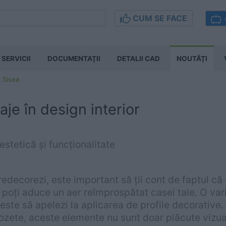
CUM SE FACE
SERVICII
DOCUMENTAŢII
DETALII CAD
NOUTĂȚI
 Sisea
iaje în design interior
estetică și funcționalitate
redecorezi, este important să ții cont de faptul c
re poți aduce un aer reîmprospătat casei tale. O va
este să apelezi la aplicarea de profile decorative. 
rozete, aceste elemente nu sunt doar plăcute vizual,