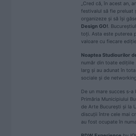
„Cred că, în acest an, 
festivalul să fie preluat
organizeze și să își găs
Design GO!
. Bucureștiul
toți. Asta este puterea 
valoare cu fiecare ediț
Noaptea Studiourilor d
număr din toate edițiile
larg și au adunat în tot
sociale și de networking
De un mare succes s-a b
Primăria Municipiului Bu
de Arte București și la
discuții între cele mai c
au fost ocupate în numa
RDW Experience
by IQO