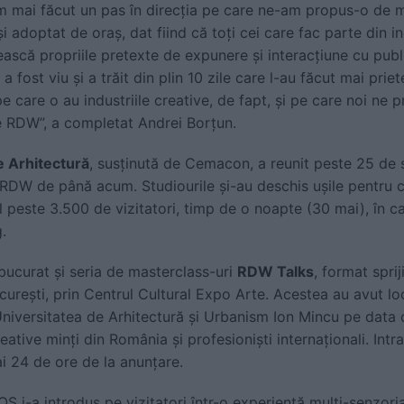
am mai făcut un pas în direcția pe care ne-am propus-o de m
 și adoptat de oraș, dat fiind că toți cei care fac parte din i
ească propriile pretexte de expunere și interacțiune cu publ
 a fost viu și a trăit din plin 10 zile care l-au făcut mai pri
pe care o au industriile creative, de fapt, și pe care noi n
ie RDW”, a completat Andrei Borțun.
e Arhitectură
, susținută de Cemacon, a reunit peste 25 de 
 RDW de până acum. Studiourile și-au deschis ușile pentru col
al peste 3.500 de vizitatori, timp de o noapte (30 mai), în 
.
ucurat și seria de masterclass-uri
RDW Talks
, format spri
curești, prin Centrul Cultural Expo Arte. Acestea au avut lo
 Universitatea de Arhitectură și Urbanism Ion Mincu pe data
reative minți din România și profesioniști internaționali. Intrar
i 24 de ore de la anunțare.
S i-a introdus pe vizitatori într-o experiență multi-senzorial