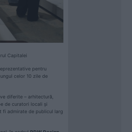
rul Capitalei
reprezentative pentru
ungul celor 10 zile de
e diferite – arhitectură,
e de curatori locali și
t fi admirate de publicul larg
nal, în cadrul
RDW Design