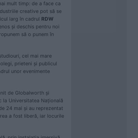
ai mult timp: de a face ca
ndustriile creative pot să se
icul larg în cadrul
RDW
etenos și deschis pentru noi
e propunem să o punem în
studiouri, cel mai mare
egi, prieteni și publicul
cadrul unor evenimente
jinit de Globalworth și
c la Universitatea Națională
 de 24 mai și au reprezentat
ea a fost liberă, iar locurile
ă, prin instalația imersivă