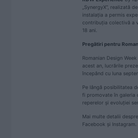
„SynergyX”, realizată de
instalația a permis expe
contribuția colectivă a 
18 ani.
Pregătiri pentru Roma
Romanian Design Week va 
acest an, lucrările preze
începând cu luna septem
Pe lângă posibilitatea d
fi promovate în galeria 
reperelor și evoluției se
Mai multe detalii despre
Facebook și Instagram.