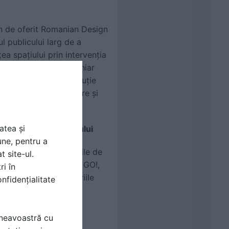
un de oferit Romanian Design
l publicului larg de a
a spațiului prin intervenția
noi, în mod direct, chiar
 deschis astfel o discuție
aduce astfel strălucire și
atea și
 din cadrul festivalului
une, pentru a
elit din toate edițiile de
t site-ul.
b formatul RDW Design GO!,
ri în
itatorilor de industriile
nfidențialitate
i, open doors, tururi
mneavoastră cu