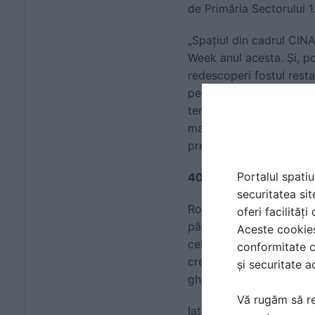
de Primăria Sectorului 1
„Spațiul din cadrul CIN
Week anul acesta. Și, po
redescoperi fostul resta
pe care am propus-o, cu
temei pe care festivalul
mai amplă despre locuril
prestigiu Capitalei”, a 
Portalul spatiu
40.000 de persoane au e
securitatea sit
Romanian Design Week a 
oferi facilităț
până acum ale festivalu
Aceste cookies 
cele peste 130 de evenim
conformitate c
creative. Aceștia au put
și securitate a
ghidate și multe altele.
Vă rugăm să re
Iată doar câteva dintre 