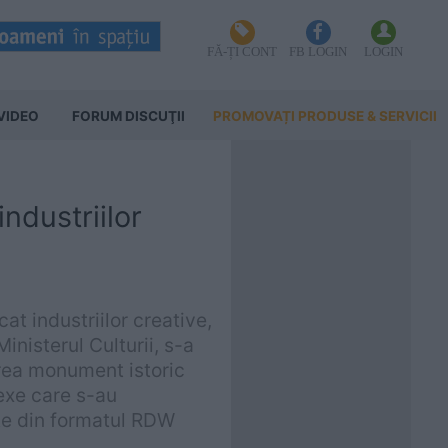
FĂ-ȚI CONT
FB LOGIN
LOGIN
VIDEO
FORUM DISCUŢII
PROMOVAȚI PRODUSE & SERVICII
industriilor
at industriilor creative,
inisterul Culturii, s-a
direa monument istoric
exe care s-au
rte din formatul RDW