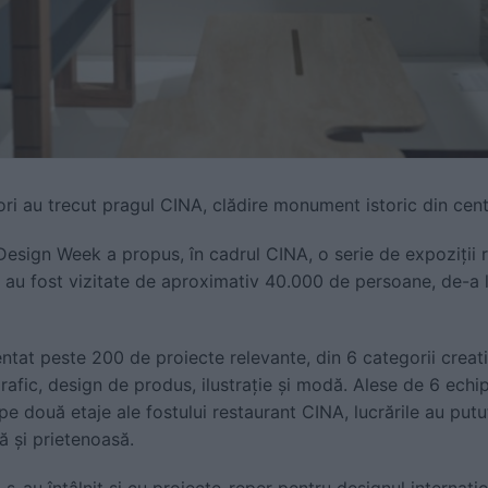
ri au trecut pragul CINA, clădire monument istoric din cent
esign Week a propus, în cadrul CINA, o serie de expoziții 
re au fost vizitate de aproximativ 40.000 de persoane, de-a l
tat peste 200 de proiecte relevante, din 6 categorii creativ
grafic, design de produs, ilustrație și modă. Alese de 6 echip
 pe două etaje ale fostului restaurant CINA, lucrările au putu
ă și prietenoasă.
 s-au întâlnit și cu proiecte-reper pentru designul internațio