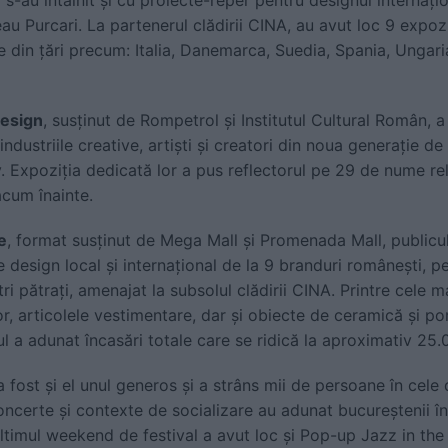
eau Purcari. La partenerul clădirii CINA, au avut loc 9 expoz
e din țări precum: Italia, Danemarca, Suedia, Spania, Ungari
esign
, susținut de Rompetrol și Institutul Cultural Român, a 
industriile creative, artiști și creatori din noua generație de
v. Expoziția dedicată lor a pus reflectorul pe 29 de nume re
acum înainte.
e
, format susținut de Mega Mall și Promenada Mall, publicul
 design local și internațional de la 9 branduri românești, pe 
ri pătrați, amenajat la subsolul clădirii CINA. Printre cele 
r, articolele vestimentare, dar și obiecte de ceramică și por
ul a adunat încasări totale care se ridică la aproximativ 25
a fost și el unul generos și a strâns mii de persoane în cel
 concerte și contexte de socializare au adunat bucureștenii î
ultimul weekend de festival a avut loc și Pop-up Jazz in th