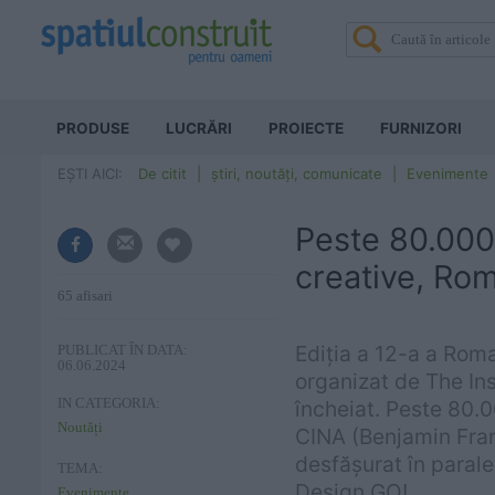
PRODUSE
LUCRĂRI
PROIECTE
FURNIZORI
EȘTI AICI:
De citit
știri, noutăți, comunicate
Evenimente
Peste 80.000 d
creative, Ro
65 afisari
Ediția a 12-a a Roma
PUBLICAT ÎN DATA:
06.06.2024
organizat de The Ins
IN CATEGORIA:
încheiat. Peste 80.0
Noutăți
CINA (Benjamin Fran
desfășurat în parale
TEMA:
Design GO!.
Evenimente