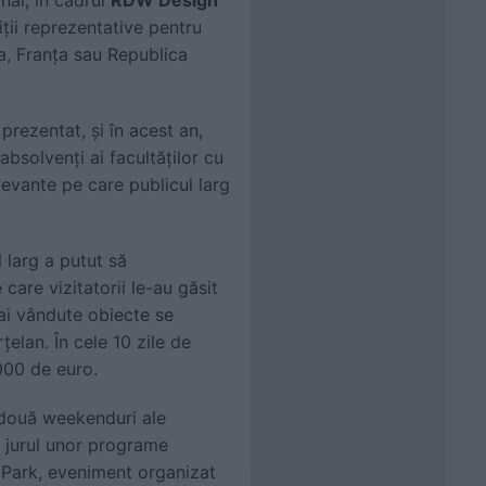
iții reprezentative pentru
a, Franța sau Republica
prezentat, și în acest an,
 absolvenți ai facultăților cu
levante pe care publicul larg
 larg a putut să
care vizitatorii le-au găsit
mai vândute obiecte se
țelan. În cele 10 zile de
.000 de euro.
e două weekenduri ale
n jurul unor programe
e Park, eveniment organizat