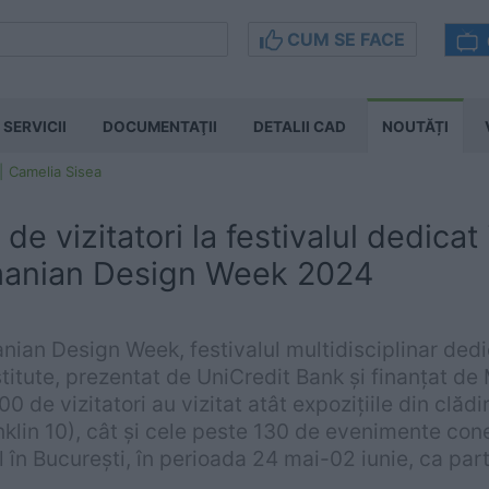
CUM SE FACE
SERVICII
DOCUMENTAŢII
DETALII CAD
NOUTĂȚI
Camelia Sisea
e vizitatori la festivalul dedicat 
manian Design Week 2024
nian Design Week, festivalul multidisciplinar dedic
titute, prezentat de UniCredit Bank și finanțat de M
00 de vizitatori au vizitat atât expozițiile din clă
klin 10), cât și cele peste 130 de evenimente con
l în București, în perioada 24 mai-02 iunie, ca pa