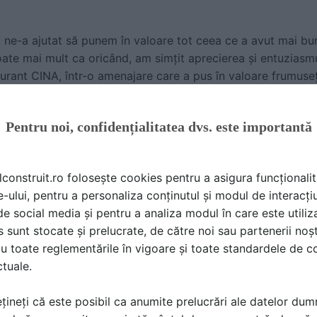
.
A ne-a ajutat să punem în valoare tot ceea ce a avut mai b
ate mai mult ca oricând, am simțit aprecierea și entuziasmu
urant CINA, într-o amenajare care a pus în valoare frumusețe
 ajutorul expozițiilor RDW. Ne-am bucurat să răspundem și 
 a propus-o anul acesta – Unlock the City –, dat fiind că am
Pentru noi, confidențialitatea dvs. este importantă
e și zonele Bucureștiului care trebuie deblocate și care pot 
declarat Andrei Borțun, CEO The Institute.
lconstruit.ro folosește cookies pentru a asigura funcționalit
xplorat orașul, prin cele peste 130 de evenimente satelit
e-ului, pentru a personaliza conținutul și modul de interacți
oferit anul acesta cel mai amplu program de evenimente-sat
i de social media și pentru a analiza modul în care este utiliza
lui și care au atras peste 40.000 de persoane. Reunite su
sunt stocate și prelucrate, de către noi sau partenerii noșt
ente au propus o diversitate de contexte de apropiere a viz
u toate reglementările în vigoare și toate standardele de co
ut să aleagă între workshop-uri, lansări de produse, expoziți
ctuale.
țineți că este posibil ca anumite prelucrări ale datelor du
cele care au atras cel mai mult publicul anul acesta: