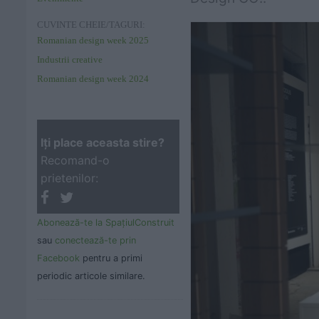
CUVINTE CHEIE/TAGURI:
Romanian design week 2025
Industrii creative
Romanian design week 2024
Iţi place aceasta stire?
Recomand-o
prietenilor:
Abonează-te la SpaţiulConstruit
sau
conectează-te prin
Facebook
pentru a primi
periodic articole similare.