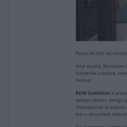
Peste 40.000 de vizitato
Anul acesta, Romanian D
industriile creative, ca
festival.
RDW Exhibition
a prezen
design interior, design 
internaționali și expuse
într-o atmosferă relaxat
De asemenea, vizitatorii