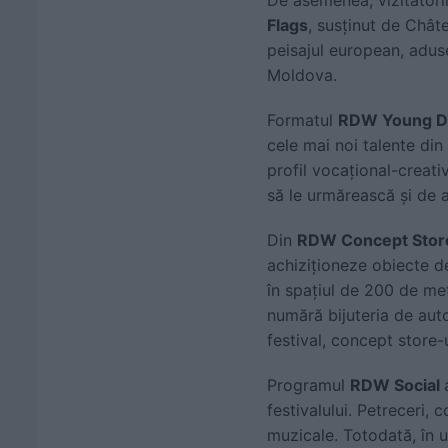
Flags
, susținut de Chât
peisajul european, adus
Moldova.
Formatul
RDW Young D
cele mai noi talente din 
profil vocațional-creati
să le urmărească și de 
Din
RDW Concept Stor
achiziționeze obiecte de
în spațiul de 200 de met
numără bijuteria de auto
festival, concept store-
Programul
RDW Social
festivalului. Petreceri,
muzicale. Totodată, în 