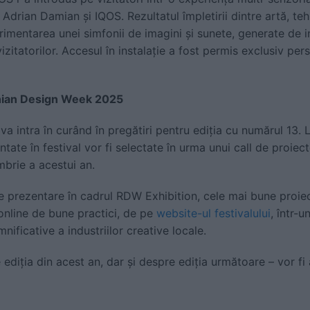
 Adrian Damian și IQOS. Rezultatul împletirii dintre artă, t
rimentarea unei simfonii de imagini și sunete, generate de in
vizitatorilor. Accesul în instalație a fost permis exclusiv pe
nian Design Week 2025
intra în curând în pregătiri pentru ediția cu numărul 13. La 
ntate în festival vor fi selectate în urma unui call de proiect
brie a acestui an.
e prezentare în cadrul RDW Exhibition, cele mai bune proiec
online de bune practici, de pe
website-ul festivalului
, într-
mnificative a industriilor creative locale.
 ediția din acest an, dar și despre ediția următoare – vor f