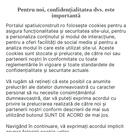
Pentru noi, confidențialitatea dvs. este
FĂ-ȚI CONT
LOGIN
importantă
CUM SE FACE
Portalul spatiulconstruit.ro folosește cookies pentru a
asigura funcționalitatea și securitatea site-ului, pentru
a personaliza conținutul și modul de interacțiune,
pentru a oferi facilități de social media și pentru a
analiza modul în care este utilizat site-ul. Aceste
De citit
Articole
Acoperis cu panta
EȘTI AICI:
cookies sunt stocate și prelucrate, de către noi sau
Performanță și design: De ce
partenerii noștri în conformitate cu toate
reglementările în vigoare și toate standardele de
șindrila bituminoasă este o
confidențialitate și securitate actuale.
alegere inspirată pentru casa
Vă rugăm să rețineți că este posibil ca anumite
ta?
prelucrări ale datelor dumneavoastră cu caracter
personal să nu necesite consimțământul
dumneavoastră, dar vă puteți exprima acordul cu
privire la prelucrarea realizată de către noi și
Pe lângă rolul său funcțional, acoperișul este și
partenerii noștri conform descrierii de mai sus
utilizând butonul SUNT DE ACORD de mai jos.
o expresie a eleganței și durabilității unei
clădiri. Protecția împotriva intemperiilor,
Navigând în continuare, vă exprimați acordul implicit
rezistența în timp și estetica impecabilă sunt
asupra folosirii cookie-urilor.