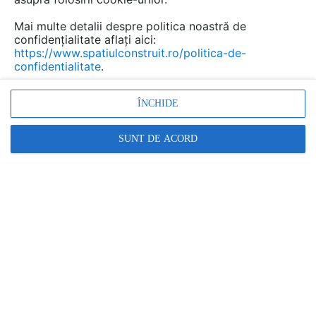
aspecte esențiale atunci când alegi materialul
Mai multe detalii despre politica noastră de
potrivit. Pe o piață cu multiple opțiuni, fiecare
confidențialitate aflați aici:
cu propriile caracteristici, șindrila bituminoasă
https://www.spatiulconstruit.ro/politica-de-
se impune ca o soluție versatilă, fiabilă și plină
confidentialitate
.
de personalitate.
ÎNCHIDE
SUNT DE ACORD