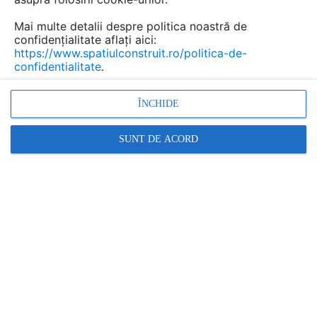
din metal, bazandu-se pentru a da o noua viata
cladirii doar pe texturile diferitelor materiale si
Mai multe detalii despre politica noastră de
pe modele variate.
confidențialitate aflați aici:
https://www.spatiulconstruit.ro/politica-de-
confidentialitate
.
ÎNCHIDE
SUNT DE ACORD
Proiectul de reconversie al vechilor structuri combina in
mod armonios betonul aparent, planseele din metal,