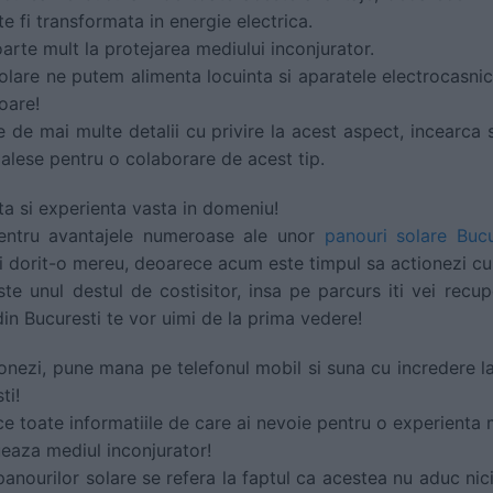
e fi transformata in energie electrica.
oarte mult la protejarea mediului inconjurator.
solare ne putem alimenta locuinta si aparatele electrocasnic
oare!
e de mai multe detalii cu privire la acest aspect, incearca 
i alese pentru o colaborare de acest tip.
ta si experienta vasta in domeniu!
entru avantajele numeroase ale unor
panouri solare Bucu
i dorit-o mereu, deoarece acum este timpul sa actionezi c
te unul destul de costisitor, insa pe parcurs iti vei recupe
in Bucuresti te vor uimi de la prima vedere!
ionezi, pune mana pe telefonul mobil si suna cu incredere la
ti!
ce toate informatiile de care ai nevoie pentru o experienta 
ueaza mediul inconjurator!
 panourilor solare se refera la faptul ca acestea nu aduc nic