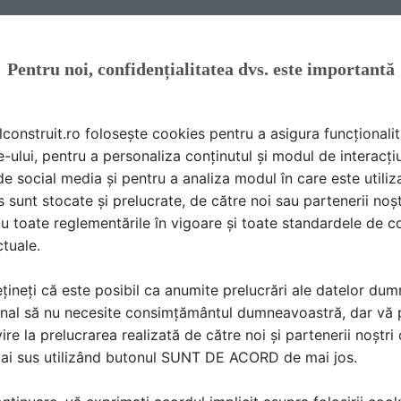
at sa contribui si tu la protejarea mediului inconjurator, i
tezi pentru instalarea unor
panouri solare Bucuresti
!
Pentru noi, confidențialitatea dvs. este importantă
 panourile solare reprezinta o idee excelenta pentru fiecare
lconstruit.ro folosește cookies pentru a asigura funcționalit
te avantaje importante, sa nu uitam de cati bani vei reusi
e-ului, pentru a personaliza conținutul și modul de interacți
i de social media și pentru a analiza modul în care este utiliza
uie sa faci este sa iti organizezi putin prioritatile, sa acti
sunt stocate și prelucrate, de către noi sau partenerii noșt
ecializata in domeniul acesta.
u toate reglementările în vigoare și toate standardele de co
ctuale.
atunci cand ivi vei da seama ca ai reusit sa faci o multime 
a ta, cat si pentru mediul inconjurator!
țineți că este posibil ca anumite prelucrări ale datelor du
solara si bucurat-te din plin de avantajele soarelui care lumi
nal să nu necesite consimțământul dumneavoastră, dar vă 
 si pregateste-te sa ai parte de panouri solare din Bucurest
ire la prelucrarea realizată de către noi și partenerii noștr
iei o decizie, sa verifici avantajele, preturile si apoi
mai sus utilizând butonul SUNT DE ACORD de mai jos.
 acesta atat de avantajos pentru toti!
si nu mai astepta niciun minut in plus!