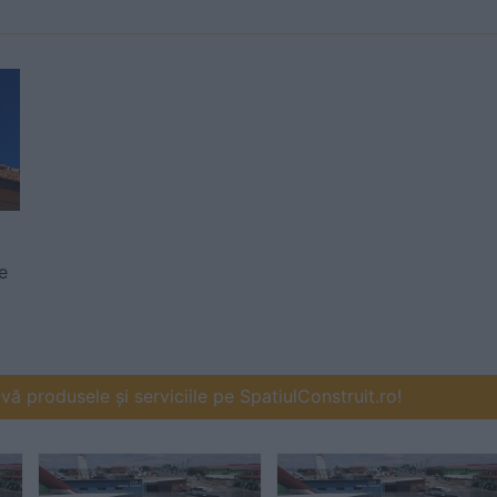
e
ă produsele și serviciile pe SpatiulConstruit.ro!