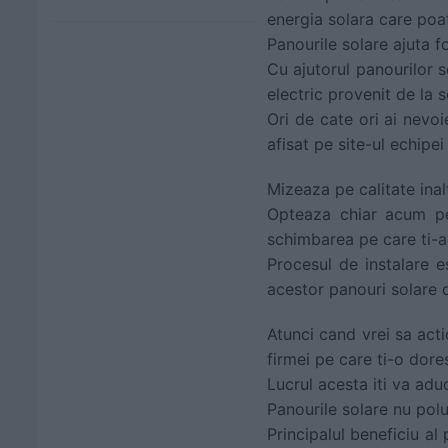
energia solara care poat
Panourile solare ajuta f
Cu ajutorul panourilor 
electric provenit de la s
Ori de cate ori ai nevoi
afisat pe site-ul echipe
Mizeaza pe calitate inal
Opteaza chiar acum p
schimbarea pe care ti-a
Procesul de instalare es
acestor panouri solare d
Atunci cand vrei sa act
firmei pe care ti-o dores
Lucrul acesta iti va adu
Panourile solare nu pol
Principalul beneficiu al