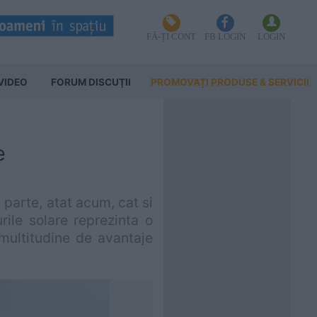
FĂ-ȚI CONT
FB LOGIN
LOGIN
VIDEO
FORUM DISCUŢII
PROMOVAȚI PRODUSE & SERVICII
e
 parte, atat acum, cat si
ile solare reprezinta o
 multitudine de avantaje