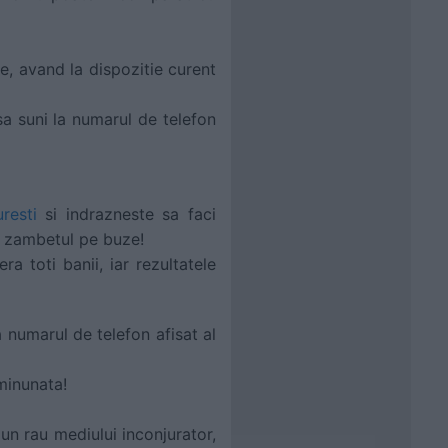
e, avand la dispozitie curent
sa suni la numarul de telefon
resti
si indrazneste sa faci
u zambetul pe buze!
ra toti banii, iar rezultatele
 numarul de telefon afisat al
minunata!
iun rau mediului inconjurator,