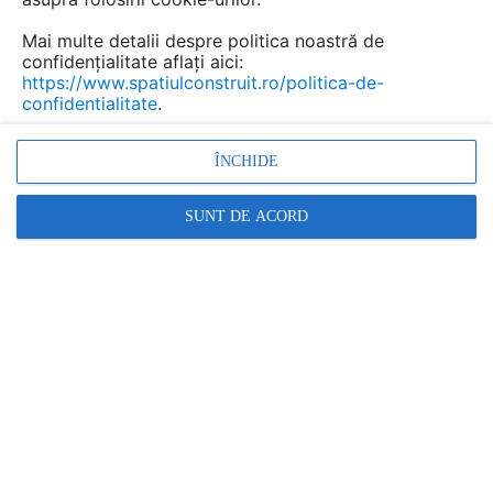
Mai multe detalii despre politica noastră de
confidențialitate aflați aici:
https://www.spatiulconstruit.ro/politica-de-
confidentialitate
.
ÎNCHIDE
Arhitect si fermier, Patrick Bradley a reusit sa isi
SUNT DE ACORD
combine cele doua profesii, astfel ca si-a creat o
locuinta la tara, sofisticata si durabila. Denumita Grillagh
Water House, aceasta casa se gaseste in tinuturile
pitoresti ale Irlandei de Nord, iar volumetria ei se
remarca printr-un intreg etaj realizat din patru
containere de marfa. Rezultatul ne dovedeste ca
designul eficient, tinand cont de un buget restrans si
principiile arhitecturii durabile nu implica renuntarea la
un design elaborat.