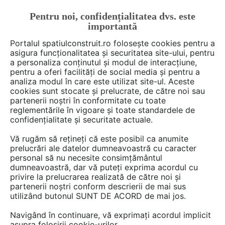
Pentru noi, confidențialitatea dvs. este
FĂ-ȚI CONT
LOGIN
importantă
CUM SE FACE
Portalul spatiulconstruit.ro folosește cookies pentru a
asigura funcționalitatea și securitatea site-ului, pentru
a personaliza conținutul și modul de interacțiune,
pentru a oferi facilități de social media și pentru a
analiza modul în care este utilizat site-ul. Aceste
De citit
Articole
Proiectare de arhitectura
EȘTI AICI:
cookies sunt stocate și prelucrate, de către noi sau
O casă reconfigurată pentru a
partenerii noștri în conformitate cu toate
reglementările în vigoare și toate standardele de
fi construită din containere de
confidențialitate și securitate actuale.
marfă
Vă rugăm să rețineți că este posibil ca anumite
prelucrări ale datelor dumneavoastră cu caracter
personal să nu necesite consimțământul
dumneavoastră, dar vă puteți exprima acordul cu
privire la prelucrarea realizată de către noi și
partenerii noștri conform descrierii de mai sus
utilizând butonul SUNT DE ACORD de mai jos.
Navigând în continuare, vă exprimați acordul implicit
asupra folosirii cookie-urilor.