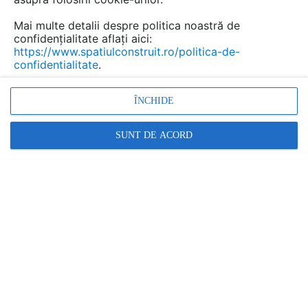
Mai multe detalii despre politica noastră de
confidențialitate aflați aici:
https://www.spatiulconstruit.ro/politica-de-
confidentialitate
.
ÎNCHIDE
SUNT DE ACORD
Casa are o suprafata de 210 mp si se gaseste intr-un
cartier de case istorice, vile din lemn construite la finele
secolului al XIX-lea. Acoperit cu tabla din zinc, noul