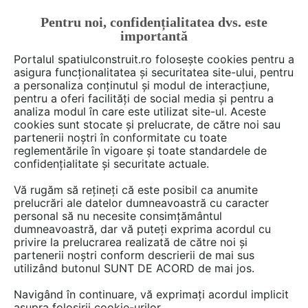
Pentru noi, confidențialitatea dvs. este
FĂ-ȚI CONT
LOGIN
importantă
CUM SE FACE
Portalul spatiulconstruit.ro folosește cookies pentru a
asigura funcționalitatea și securitatea site-ului, pentru
a personaliza conținutul și modul de interacțiune,
pentru a oferi facilități de social media și pentru a
analiza modul în care este utilizat site-ul. Aceste
De citit
Articole
Proiectare de arhitectura
arh. Ralu
EȘTI AICI:
cookies sunt stocate și prelucrate, de către noi sau
O casă cu priveliști spre coastă
partenerii noștri în conformitate cu toate
reglementările în vigoare și toate standardele de
confidențialitate și securitate actuale.
Echipa de arhitecti din Helsinki, Mer Arkkitehdit
Vă rugăm să rețineți că este posibil ca anumite
a amplasat aceasta volumetrie minimalista pe
prelucrări ale datelor dumneavoastră cu caracter
personal să nu necesite consimțământul
un versant stancos care priveste catre zona de
dumneavoastră, dar vă puteți exprima acordul cu
coasta. Pe langa perspectivele deosebite de
privire la prelucrarea realizată de către noi și
care beneficiaza, casa Stormvillan este in sine
partenerii noștri conform descrierii de mai sus
o compozitie eleganta si placuta, cu o
utilizând butonul SUNT DE ACORD de mai jos.
geometrie simpla, dar ale carei detalii au fost
Navigând în continuare, vă exprimați acordul implicit
bine realizate.
asupra folosirii cookie-urilor.