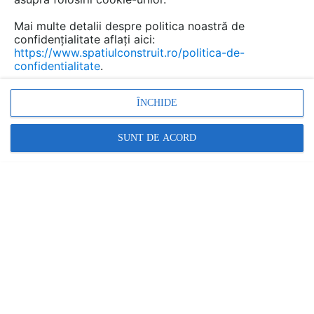
Development, volumetria se afla pe un varf de
deal, intr-o zona linistita, unul dintre cele mai
Mai multe detalii despre politica noastră de
vechi cartiere ale orasului care beneficiaza de
confidențialitate aflați aici:
https://www.spatiulconstruit.ro/politica-de-
perspective ample spre imprejurimi.
confidentialitate
.
ÎNCHIDE
SUNT DE ACORD