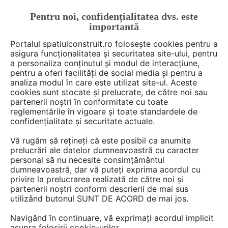
Pentru noi, confidențialitatea dvs. este
FĂ-ȚI CONT
LOGIN
importantă
CUM SE FACE
Portalul spatiulconstruit.ro folosește cookies pentru a
asigura funcționalitatea și securitatea site-ului, pentru
a personaliza conținutul și modul de interacțiune,
pentru a oferi facilități de social media și pentru a
analiza modul în care este utilizat site-ul. Aceste
De citit
Articole
Proiectare de arhitectura
arh. Ralu
EȘTI AICI:
cookies sunt stocate și prelucrate, de către noi sau
O casă cu consum zero de
partenerii noștri în conformitate cu toate
reglementările în vigoare și toate standardele de
energie în Seattle
confidențialitate și securitate actuale.
Vă rugăm să rețineți că este posibil ca anumite
prelucrări ale datelor dumneavoastră cu caracter
Casa din Mount Baker, Seattle, este o locuinta
personal să nu necesite consimțământul
de cinci „eco-stele” in care s-a investit in
dumneavoastră, dar vă puteți exprima acordul cu
tehnologie, strategii si materiale menite sa ii
privire la prelucrarea realizată de către noi și
partenerii noștri conform descrierii de mai sus
asigure o eficienta maxima in privinta
utilizând butonul SUNT DE ACORD de mai jos.
consumului de energie. Proiectata de echipa
de la JT Architecture pentru Dwell
Navigând în continuare, vă exprimați acordul implicit
asupra folosirii cookie-urilor.