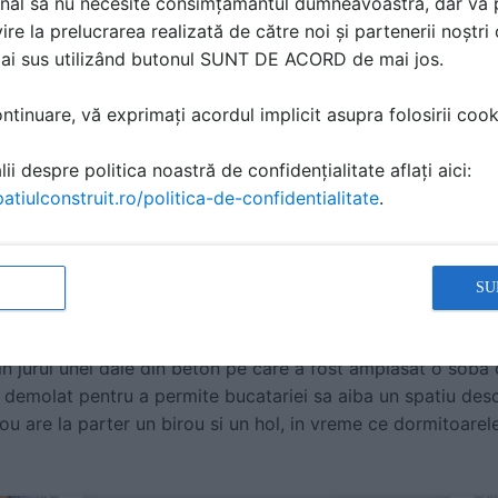
nal să nu necesite consimțământul dumneavoastră, dar vă 
ire la prelucrarea realizată de către noi și partenerii noștr
mai sus utilizând butonul SUNT DE ACORD de mai jos.
tinuare, vă exprimați acordul implicit asupra folosirii cooki
ii despre politica noastră de confidențialitate aflați aici:
atiulconstruit.ro/politica-de-confidentialitate
.
stejar alcatuiesc pardoselile, finiseaza peretii din zona scar
au fost realizate dintr-un material asemanator, completat cu
bar. Peretii sunt vopsiti in alb astfel ca reflecta lumina si 
SU
d o atmosfera calma si primitoare.
 in jurul unei dale din beton pe care a fost amplasat o soba
emolat pentru a permite bucatariei sa aiba un spatiu deschi
u are la parter un birou si un hol, in vreme ce dormitoarele 