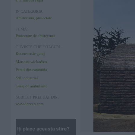
arh. Raluca Popa
IN CATEGORIA:
Arhitectura, proiectare
TEMA:
Proiectare de arhitectura
CUVINTE CHEIE/TAGURI:
Reconversie garaj
Marta nowicka&co
Pereti din caramida
Stil industrial
Garaj de ambulante
SUBIECT PRELUAT DIN:
www.dezeen.com
Iţi place aceasta stire?