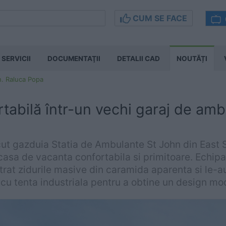
CUM SE FACE
SERVICII
DOCUMENTAŢII
DETALII CAD
NOUTĂȚI
h. Raluca Popa
tabilă într-un vechi garaj de am
cut gazduia Statia de Ambulante St John din East S
casa de vacanta confortabila si primitoare. Echipa
at zidurile masive din caramida aparenta si le-au
 cu tenta industriala pentru a obtine un design mo