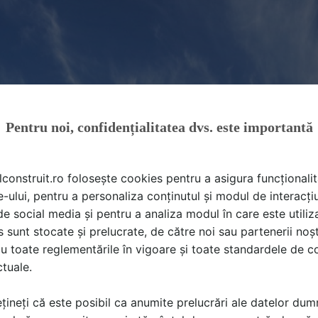
Pentru noi, confidențialitatea dvs. este importantă
lconstruit.ro folosește cookies pentru a asigura funcționalit
e-ului, pentru a personaliza conținutul și modul de interacți
i de social media și pentru a analiza modul în care este utiliza
sunt stocate și prelucrate, de către noi sau partenerii noșt
u toate reglementările în vigoare și toate standardele de co
ctuale.
țineți că este posibil ca anumite prelucrări ale datelor du