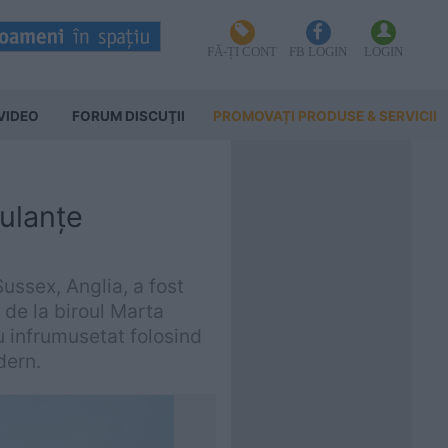
FĂ-ȚI CONT
FB LOGIN
LOGIN
VIDEO
FORUM DISCUŢII
PROMOVAȚI PRODUSE & SERVICII
bulanțe
ussex, Anglia, a fost
 de la biroul Marta
 infrumusetat folosind
dern.