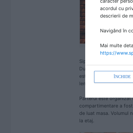
caracter perso
acordul cu priv
descrierii de 
Navigând în con
Mai multe detal
https://www.sp
Sipci din lemn masiv de 
Dulapurile de bucatarie 
este folosita ca zona de 
ÎNCHIDE
lemnului natural, crean
Parterul este organizat
compartimentare a fost d
de luat masa. Volumul no
la etaj.