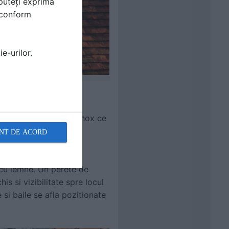
puteți exprima
i conform
e-urilor.
ii si a dormitoarelor.
 o insula finisata in inox ce
pun in valoare textura
NT DE ACORD
 cu lemne. Un perete de
s si vizibilitate spre locul
si baile se afla pozitionate