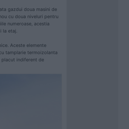
poata gazdui doua masini de
 nou cu doua niveluri pentru
liile numeroase, acestia
la etaj.
amice. Aceste elemente
 cu tamplarie termoizolanta
l placut indiferent de