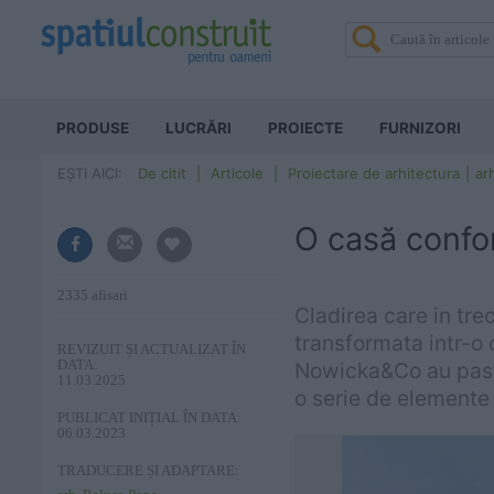
PRODUSE
LUCRĂRI
PROIECTE
FURNIZORI
EȘTI AICI:
De citit
Articole
Proiectare de arhitectura
ar
O casă confor
2335 afisari
Cladirea care in tre
transformata intr-o 
REVIZUIT ȘI ACTUALIZAT ÎN
DATA:
Nowicka&Co au pastr
11.03.2025
o serie de elemente
PUBLICAT INIȚIAL ÎN DATA:
06.03.2023
TRADUCERE ȘI ADAPTARE: