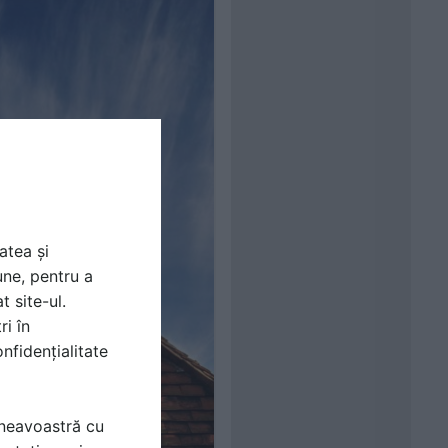
atea și
une, pentru a
t site-ul.
ri în
nfidențialitate
mneavoastră cu