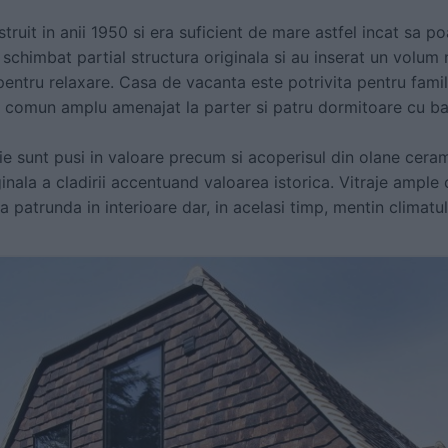
struit in anii 1950 si era suficient de mare astfel incat sa 
 schimbat partial structura originala si au inserat un volum
 pentru relaxare. Casa de vacanta este potrivita pentru fami
u comun amplu amenajat la parter si patru dormitoare cu bai 
sie sunt pusi in valoare precum si acoperisul din olane cer
nala a cladirii accentuand valoarea istorica. Vitraje ample
sa patrunda in interioare dar, in acelasi timp, mentin climatu