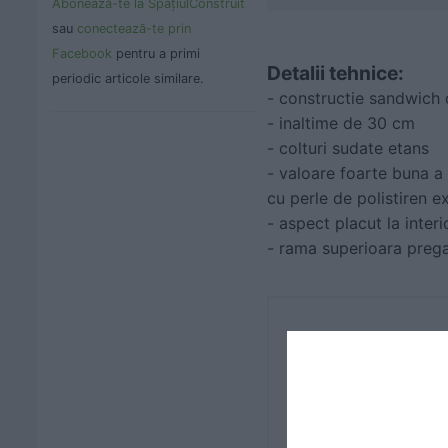
Abonează-te la SpaţiulConstruit
sau
conectează-te prin
Facebook
pentru a primi
Detalii tehnice:
periodic articole similare.
- constructie sandwich d
- inaltime de 30 cm
- colturi sudate etans
- valoare foarte buna a
cu perle de polistiren 
- aspect placut la inter
- rama superioara prega