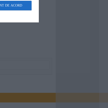
NT DE ACORD
nsa soclului