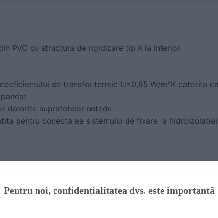
in PVC cu structura de rigidizare tip K la interior
 coeficientului de transfer termic U=0,85 W/m²K datorita c
expandat
ior datorita suprafetelor netede
tita pentru conectarea sistemului de fixare a hidroizolatie
Pentru noi, confidențialitatea dvs. este importantă