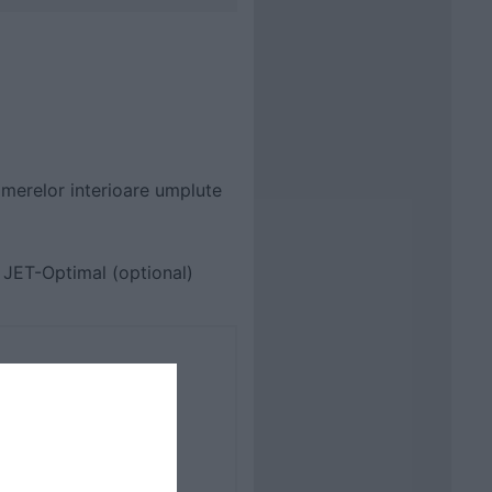
amerelor interioare umplute
i JET-Optimal (optional)