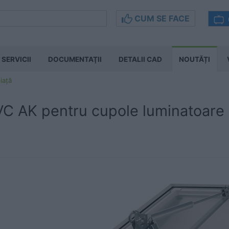
CUM SE FACE
SERVICII
DOCUMENTAŢII
DETALII CAD
NOUTĂȚI
iață
VC AK pentru cupole luminatoare 