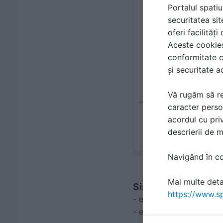
Portalul spatiu
securitatea sit
oferi facilităț
Aceste cookies 
conformitate c
și securitate a
Vă rugăm să re
caracter perso
acordul cu priv
descrierii de 
Navigând în con
Mai multe detal
Sistemul JET PVC A
https://www.sp
- este certificat confo
- este compatibil cu cu