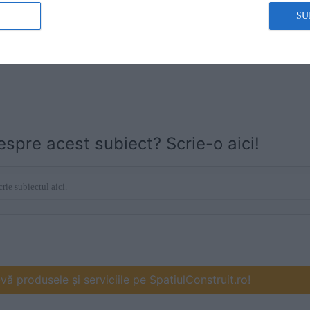
SU
ranele sintetice din PVC pot fi racordate prin sudura pe fla
ta profilelor din PVC extrudat
espre acest subiect? Scrie-o aici!
ă produsele și serviciile pe SpatiulConstruit.ro!