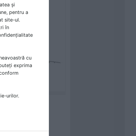
atea și
une, pentru a
t site-ul.
ri în
nfidențialitate
mneavoastră cu
puteți exprima
i conform
e-urilor.
ET VARIO