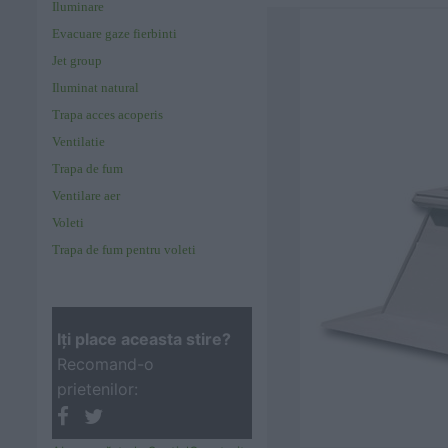
Iluminare
Evacuare gaze fierbinti
Jet group
Iluminat natural
Trapa acces acoperis
Ventilatie
Trapa de fum
Ventilare aer
Voleti
Trapa de fum pentru voleti
Iţi place aceasta stire?
Recomand-o
prietenilor: