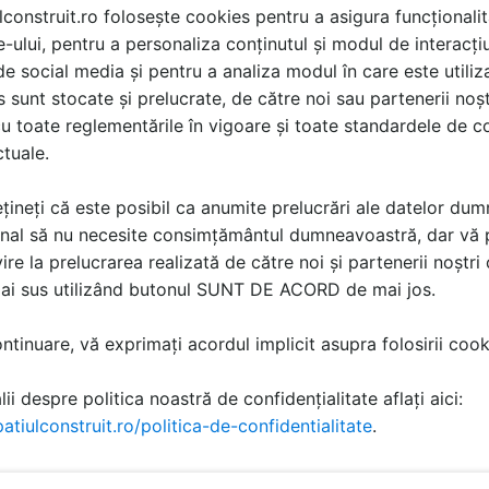
lconstruit.ro folosește cookies pentru a asigura funcționalit
e-ului, pentru a personaliza conținutul și modul de interacți
i de social media și pentru a analiza modul în care este utiliza
sunt stocate și prelucrate, de către noi sau partenerii noșt
u toate reglementările în vigoare și toate standardele de co
ctuale.
țineți că este posibil ca anumite prelucrări ale datelor du
nal să nu necesite consimțământul dumneavoastră, dar vă 
ire la prelucrarea realizată de către noi și partenerii noștr
mai sus utilizând butonul SUNT DE ACORD de mai jos.
tinuare, vă exprimați acordul implicit asupra folosirii cooki
ii despre politica noastră de confidențialitate aflați aici:
K 30 - FIREJET 165 J:
atiulconstruit.ro/politica-de-confidentialitate
.
rm SR EN 12101-2
polele luminatoare JET TOP 90, trapele opace si trapele J