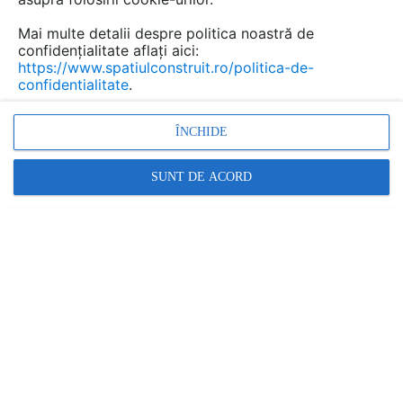
Mai multe detalii despre politica noastră de
confidențialitate aflați aici:
https://www.spatiulconstruit.ro/politica-de-
confidentialitate
.
ÎNCHIDE
Noile termostate RDH și RDJ de la Siemens!
Alegerea instalatorului.
SUNT DE ACORD