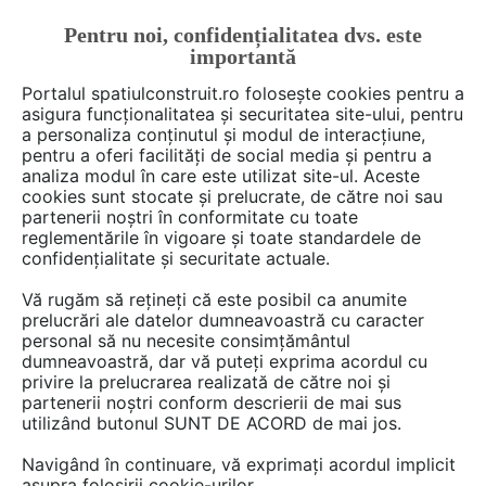
Pentru noi, confidențialitatea dvs. este
FĂ-ȚI CONT
LOGIN
importantă
CUM SE FACE
Portalul spatiulconstruit.ro folosește cookies pentru a
asigura funcționalitatea și securitatea site-ului, pentru
a personaliza conținutul și modul de interacțiune,
pentru a oferi facilități de social media și pentru a
analiza modul în care este utilizat site-ul. Aceste
De citit
știri, noutăți, comunicate
Noutăți din piață
EȘTI AICI:
cookies sunt stocate și prelucrate, de către noi sau
Noile termostate RDH și RDJ
partenerii noștri în conformitate cu toate
reglementările în vigoare și toate standardele de
de la Siemens
confidențialitate și securitate actuale.
Vă rugăm să rețineți că este posibil ca anumite
prelucrări ale datelor dumneavoastră cu caracter
personal să nu necesite consimțământul
dumneavoastră, dar vă puteți exprima acordul cu
privire la prelucrarea realizată de către noi și
partenerii noștri conform descrierii de mai sus
utilizând butonul SUNT DE ACORD de mai jos.
Navigând în continuare, vă exprimați acordul implicit
asupra folosirii cookie-urilor.