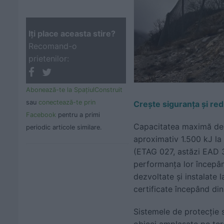
Iţi place aceasta stire?
Recomand-o
prietenilor:
Abonează-te la SpaţiulConstruit
sau
conectează-te prin
Crește siguranța și red
Facebook
pentru a primi
Capacitatea maximă de ab
periodic articole similare.
aproximativ 1.500 kJ la 
(ETAG 027, astăzi EAD 3
performanța lor începând
dezvoltate și instalate l
certificate începând din
Sistemele de protecție 
obicei amplasate pe tere