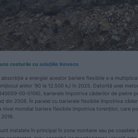
uce costurile cu
soluțiile Inoveco
sorbție a energiei acestor bariere flexibile s-a multiplica
mijlocul anilor ‘90 la 12.500 kJ în 2025. Datorită unei met
40059-00-0106), barierele împotriva căderilor de pietre pot
 din 2008. În paralel cu barierele flexibile împotriva căderi
a nivel mondial bariere flexibile împotriva torenților, care p
 2016.
sunt instalate în principal în zone montane sau pe coastele
n accidentat, greu accesibil iar monitorizarea vizuală este