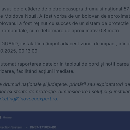
avut loc o cădere de pietre deasupra drumului național 57
e Moldova Nouă. A fost vorba de un bolovan de aproximat
olovanul a fost reținut cu succes de un sistem de protecție
se romboidale, cu o deformare de aproximativ 0.8 metri.
GUARD, instalat în câmpul adiacent zonei de impact, a înre
10.2025, 00:13:09.
utomat raportarea datelor în tabloul de bord și notificare
zarea, facilitând acțiuni imediate.
e drumuri naționale și județene, primării sau exploatatori de
or existente de protecție, dimensionarea soluției și instalar
rketing@inovecoexpert.ro
.