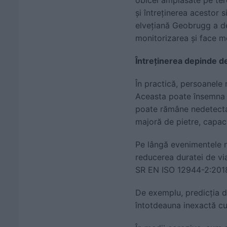
și întreținerea acestor 
elvețiană Geobrugg a de
monitorizarea și face me
Întreținerea depinde d
În practică, persoanele 
Aceasta poate însemna un
poate rămâne nedetecta
majoră de pietre, capaci
Pe lângă evenimentele n
reducerea duratei de via
SR EN ISO 12944-2:2018.
De exemplu, predicția d
întotdeauna inexactă c