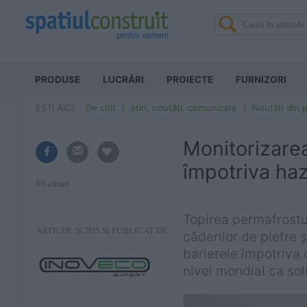
PRODUSE
LUCRĂRI
PROIECTE
FURNIZORI
EȘTI AICI:
De citit
știri, noutăți, comunicate
Noutăți din p
Monitorizarea
împotriva haz
69 afisari
Topirea permafrostul
ARTICOL SCRIS SI PUBLICAT DE:
căderilor de pietre ș
barierele împotriva 
nivel mondial ca sol