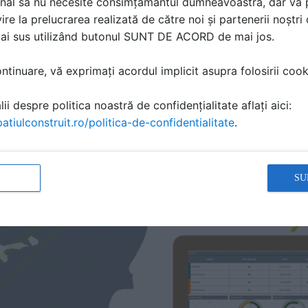
nal să nu necesite consimțământul dumneavoastră, dar vă 
une. Măsurătorile permit o predicție exactă a duratei de vi
ire la prelucrarea realizată de către noi și partenerii noștr
est lucru face posibilă o operare mai eficientă a sistemelor ș
mai sus utilizând butonul SUNT DE ACORD de mai jos.
tinuare, vă exprimați acordul implicit asupra folosirii cooki
ii despre politica noastră de confidențialitate aflați aici:
atiulconstruit.ro/politica-de-confidentialitate
.
SU