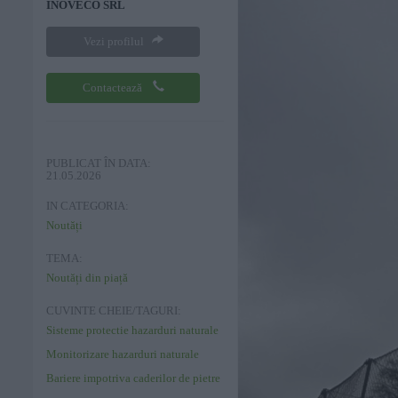
INOVECO SRL
Vezi profilul
Contactează
PUBLICAT ÎN DATA:
21.05.2026
IN CATEGORIA:
Noutăți
TEMA:
Noutăți din piață
CUVINTE CHEIE/TAGURI:
Sisteme protectie hazarduri naturale
Monitorizare hazarduri naturale
Bariere impotriva caderilor de pietre