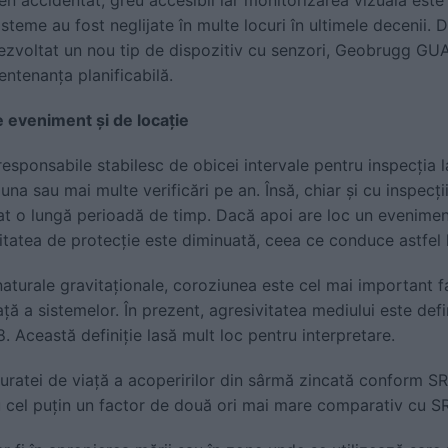
sisteme au fost neglijate în multe locuri în ultimele decenii.
zvoltat un nou tip de dispozitiv cu senzori, Geobrugg GUA
ntenanța planificabilă.
e eveniment și de locație
responsabile stabilesc de obicei intervale pentru inspecția la
a sau mai multe verificări pe an. Însă, chiar și cu inspecț
t o lungă perioadă de timp. Dacă apoi are loc un evenime
tatea de protecție este diminuată, ceea ce conduce astfel la
aturale gravitaționale, coroziunea este cel mai important 
ță a sistemelor. În prezent, agresivitatea mediului este def
 Această definiție lasă mult loc pentru interpretare.
uratei de viață a acoperirilor din sârmă zincată conform 
u cel puțin un factor de două ori mai mare comparativ cu 