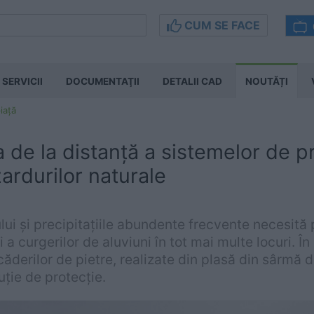
CUM SE FACE
SERVICII
DOCUMENTAŢII
DETALII CAD
NOUTĂȚI
iață
 de la distanță a sistemelor de p
ardurilor naturale
ui și precipitațiile abundente frecvente necesită 
i a curgerilor de aluviuni în tot mai multe locuri. În 
căderilor de pietre, realizate din plasă din sârmă d
uție de protecție.