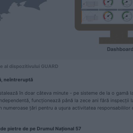
re al dispozitivului GUARD
, neîntreruptă
alează în doar câteva minute - pe sisteme de la o gamă l
ndependentă, funcționează până la zece ani fără inspecții la 
 în numeroase țări pentru a ușura activitatea responsabililor 
 de pietre de pe Drumul Național 57