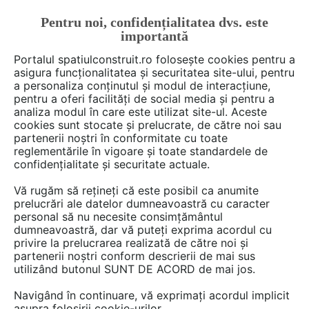
Pentru noi, confidențialitatea dvs. este
FĂ-ȚI CONT
LOGIN
importantă
CUM SE FACE
Portalul spatiulconstruit.ro folosește cookies pentru a
asigura funcționalitatea și securitatea site-ului, pentru
a personaliza conținutul și modul de interacțiune,
pentru a oferi facilități de social media și pentru a
analiza modul în care este utilizat site-ul. Aceste
De citit
Articole
Baie rezidentiala
EȘTI AICI:
cookies sunt stocate și prelucrate, de către noi sau
Mobilier de baie din lemn:
partenerii noștri în conformitate cu toate
reglementările în vigoare și toate standardele de
avantaje și riscuri
confidențialitate și securitate actuale.
Vă rugăm să rețineți că este posibil ca anumite
prelucrări ale datelor dumneavoastră cu caracter
Baia e una dintre cele mai importante si
personal să nu necesite consimțământul
sofisticate incaperi dintr-o locuinta, dar nu a
dumneavoastră, dar vă puteți exprima acordul cu
fost mereu asa. Atentia cu care sunt tratate
privire la prelucrarea realizată de către noi și
partenerii noștri conform descrierii de mai sus
acum baile nu trebuie subestimata. Baia
utilizând butonul SUNT DE ACORD de mai jos.
trebuie sa arate bine, in concordanta cu stilul
amenajarii interioare generale a locuintei, dar in
Navigând în continuare, vă exprimați acordul implicit
asupra folosirii cookie-urilor.