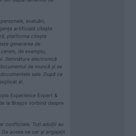
personale, evaluări,
nța artificială citește
ră, platforma citește
este generarea de
 cerem, de exemplu,
i. Semnătura electronică
c documentul de muncă și se
c documentele sale. După ce
 explicat el.
ople Experience Expert &
 de la Brașov vorbind despre
 conflictele. Toți adulții au
 De aceea ne cer și angajații