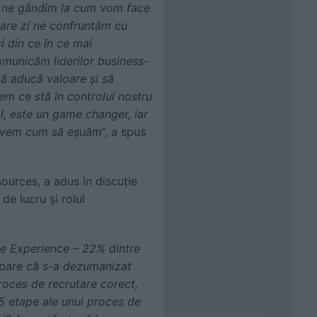
 să ne gândim la cum vom face
ecare zi ne confruntăm cu
i din ce în ce mai
municăm liderilor business-
 să aducă valoare și să
dem ce stă în controlul nostru
l, este un game changer, iar
u avem cum să eșuăm
”, a spus
urces, a adus în discuție
de lucru și rolul
e Experience – 22% dintre
e pare că s-a dezumanizat
oces de recrutare corect,
5 etape ale unui proces de