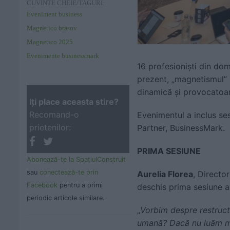
CUVINTE CHEIE/TAGURI:
Eveniment business
Magnetico brasov
Magnetico 2025
Evenimente businessmark
16 profesioniști din do
prezent, „magnetismul” 
dinamică și provocatoa
Iţi place aceasta stire?
Recomand-o
Evenimentul a inclus se
prietenilor:
Partner, BusinessMark.
PRIMA SESIUNE
Abonează-te la SpaţiulConstruit
sau
conectează-te prin
Aurelia Florea
, Directo
Facebook
pentru a primi
deschis prima sesiune a 
periodic articole similare.
„
Vorbim despre restructu
umană? Dacă nu luăm măs