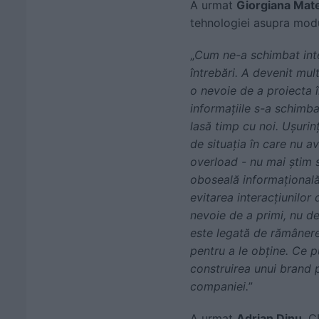
A urmat
Giorgiana Mate
tehnologiei asupra modul
„
Cum ne-a schimbat inte
întrebări. A devenit mul
o nevoie de a proiecta î
informațiile s-a schimba
lasă timp cu noi. Ușurin
de situația în care nu a
overload - nu mai știm s
oboseală informațională
evitarea interacțiunilor
nevoie de a primi, nu d
este legată de rămânerea
pentru a le obține. Ce p
construirea unui brand p
companiei.
”
A urmat
Adrian Dinu
, C