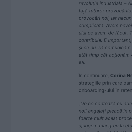
revoluție industrială – 
față tuturor provocărilo
provocări noi, iar necun
complicată. Avem nevoie
ului ce avem de făcut. T
contribuie. E important,
și ce nu, să comunicăm 
atât timp cât acționăm
ea.
În continuare,
Corina N
strategiile prin care oa
onboarding-ului în retenț
„
De ce contează cu ade
noii angajați pleacă în
foarte mult acest proce
ajungem mai greu la eta