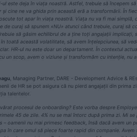
AI-ul este deja în viața noastră. Astfel, trebuie să începem
r și cine ne va ghida prin această eră a transformării. În fi
oscute tot apar în viața noastră. Viața nu va fi mai simplă, c
 de curaj să spunem «NU» atunci când trebuie, curaj să co
rebuie să găsim echilibrul de a ține toți angajații implicați,
 în toată această volatilitate, să avem înțelepciunea, să ve
clar. HR-ul nu este doar un departament. În contextul actua
 cu un scop, avem o viziune și transformăm cu intenție, n
eagu
, Managing Partner, DARE - Development Advice & REso
menii de HR se pot asigura că nu pierd angajații din prima zi 
ia talentelor.
vărat procesul de onboarding? Este vorba despre Employe
 primele 45 de zile. 4% nu se mai întorc după prima zi. Mi s
s – oamenii nu mai primesc feedback, însă dacă avem un pr
pa în care omul să plece foarte rapid din companie. Avem 