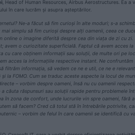
i
, Head of Human Resources, Airbus Aerostructures. Ea a v
ui în care lucrăm și asupra așteptărilor.
rnetul? Ne-a făcut să fim curioși în alte moduri; s-a schi
t mai simplu să fim curioși despre alți oamenii, ceea ce duce
n online o imagine diferită despre cea din viața de zi cu zi
t; avem o curiozitate superficială. Faptul că avem acces la
ța cu care obținem informații sau soluții, de multe ori pe loc
vem acces la informațiile respective instant. Ne confruntăm 
ă filtrăm informația, să vedem ce ne e util, ce ne e relevant 
 și la FOMO. Cum se traduc aceste aspecte la locul de munc
 directe – vorbim despre oameni, însă nu cu oamenii respect
e a căuta răspunsuri sau soluții rapide pentru problemele î
 în zona de confort, unde lucrurile vin spre oameni, fără a f
utem să facem? Cred că totul stă în întrebările potrivite, ca
uternic – vorbim de felul în care oamenii se identifică cu val
EO, Creasoft IT, care a vorbit despre eficientizarea activită