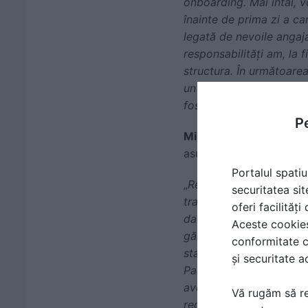
onboarding. Mai întâi, 
înainte de prima zi a ca
legată de nevoile angaja
responsabilități am, la 
structura. În următoarea
un rol extrem de importa
fost pus la dispoziție t
Pe
Mihaela Colesnic
, Tax 
asupra departamentului
Portalul spatiu
„
Recomand să treceți la
securitatea sit
transferul din vechea ap
oferi facilităț
datele de sfârșit, contr
Aceste cookies 
găsim în contractele de
conformitate c
standardelor din 2022.
și securitate a
Partea de paryroll devi
avem excepții, deduceri.
Vă rugăm să re
reducerea costurilor de 