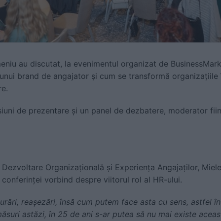
meniu au discutat, la evenimentul organizat de BusinessMark
unui brand de angajator și cum se transformă organizațiile î
re.
siuni de prezentare și un panel de dezbatere, moderator fi
r Dezvoltare Organizațională și Experiența Angajaților, Miel
conferinței vorbind despre viitorul rol al HR-ului.
rări, reașezări, însă cum putem face asta cu sens, astfel î
uri astăzi, în 25 de ani s-ar putea să nu mai existe aceas