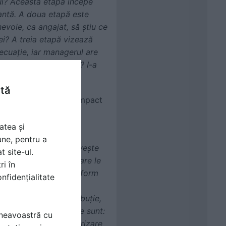
ui? Această etapă începe
tantă. A doua etapă este
nevoie, ca angajat, să știu ce
iei? A treia etapă vizează
ecuație, iar managerul are
gajatul? S-a integrat? I-a
ntă
cente modificări cu impact
atea și
că au fost erori la
une, pentru a
ertențe în ceea ce privește
t site-ul.
im de acele date pe care le
ri în
odelul de contract conform
nfidențialitate
pentru fiecare contribuție,
rovocări în salarizare sunt:
mneavoastră cu
jaților legată de salarizare