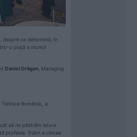
, despre ce determină, în
ntr-o piață a muncii
ind
Daniel Drăgan
, Managing
e Tehnica România,, a
ncât să ne păstrăm latura
tă profesie. Trăim a cincea