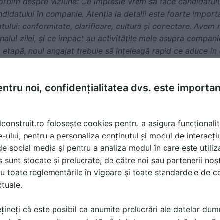
vorbim despre viziune: Ce impresie vrem să face candidatul
ndidatului în companie. Atenția la detalii este foarte impor
tului: conformitate, clarificare, cultură și conectare. Avem 
finalul zilei, și ce impact au activitățile mele asupra compan
 etapă, noul angajat trebuie să înțeleagă rapid ce aduce în 
nt aici. Ultima parte este cea de evaluare: cum se simte an
ot ce are nevoie?
”
ntru noi, confidențialitatea dvs. este importa
& Legal Manager, SD Worx Romania, a prezentat cele mai re
 de HR.
lconstruit.ro folosește cookies pentru a asigura funcționalit
 REGES ONLINE. Recomand să verificați informațiile, pentru 
e-ului, pentru a personaliza conținutul și modul de interacți
licație în noul sistem. Din experiența mea, au existat inadv
i de social media și pentru a analiza modul în care este utiliza
acte dublate, etc. Trebuie să transmitem date în puls – vorb
sunt stocate și prelucrate, de către noi sau partenerii noșt
 muncă aplicabile din 2022. Să fim atenți să actualizăm m
u toate reglementările în vigoare și toate standardele de co
ctuale.
ne din ce în ce mai complexă – avem baze de calcul diferite 
 Conform studiului intern făcut de SD Worx, cele mai mari p
țineți că este posibil ca anumite prelucrări ale datelor du
procesare a salariilor (33%), îmbunătățirea experienței anga