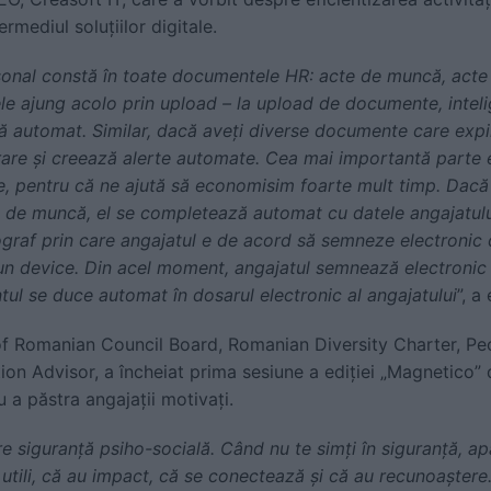
rmediul soluțiilor digitale.
sonal constă în toate documentele HR: acte de muncă, acte 
e ajung acolo prin upload – la upload de documente, intelige
gă automat. Similar, dacă aveți diverse documente care expi
are și creează alerte automate. Cea mai importantă parte 
, pentru că ne ajută să economisim foarte mult timp. Dacă
 de muncă, el se completează automat cu datele angajatulu
lograf prin care angajatul e de acord să semneze electroni
 un device. Din acel moment, angajatul semnează electroni
ul se duce automat în dosarul electronic al angajatului
”, a
f Romanian Council Board, Romanian Diversity Charter, Pe
n Advisor, a încheiat prima sesiune a ediției „Magnetico”
u a păstra angajații motivați.
 siguranță psiho-socială. Când nu te simți în siguranță, apar
utili, că au impact, că se conectează și că au recunoaștere.