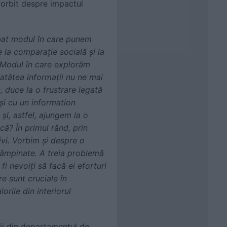
orbit despre impactul
mbat modul în care punem
 la comparație socială și la
. Modul în care explorăm
 atâtea informații nu ne mai
, duce la o frustrare legată
și cu un information
și, astfel, ajungem la o
ă? În primul rând, prin
ivi. Vorbim și despre o
ntâmpinate. A treia problemă
i nevoiți să facă ei eforturi
re sunt cruciale în
orile din interiorul
ții din departamentul de