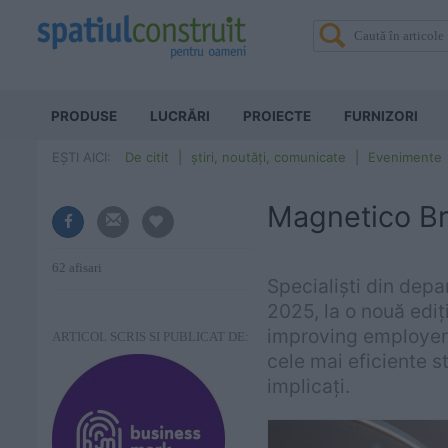
PRODUSE
LUCRĂRI
PROIECTE
FURNIZORI
EȘTI AICI:
De citit
știri, noutăți, comunicate
Evenimente
Magnetico Bra
62 afisari
Specialiști din dep
2025, la o nouă edi
improving employer 
ARTICOL SCRIS SI PUBLICAT DE:
cele mai eficiente st
implicați.