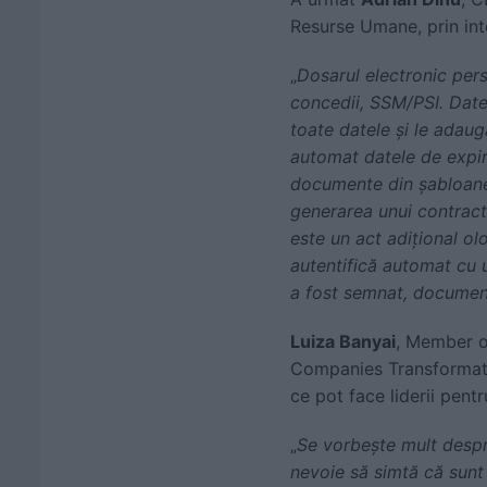
Resurse Umane, prin inte
„
Dosarul electronic per
concedii, SSM/PSI. Datel
toate datele și le adau
automat datele de expir
documente din șabloane
generarea unui contract
este un act adițional o
autentifică automat cu
a fost semnat, document
Luiza Banyai
, Member o
Companies Transformatio
ce pot face liderii pentr
„
Se vorbește mult despre
nevoie să simtă că sunt 