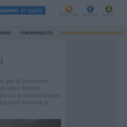
FĂ-ȚI CONT
FB LOGIN
LOGIN
VIDEO
FORUM DISCUŢII
PROMOVAȚI PRODUSE & SERVICII
i
it, pe 16 octombrie
d retain talents
pentru a discuta despre
ajaților motivați și