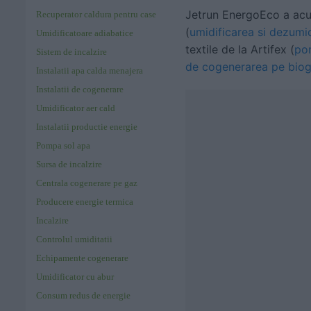
Jetrun EnergoEco a acu
Recuperator caldura pentru case
(
umidificarea si dezumid
Umidificatoare adiabatice
textile de la Artifex (
pom
Sistem de incalzire
de cogenerarea pe bio
Instalatii apa calda menajera
Instalatii de cogenerare
Umidificator aer cald
Instalatii productie energie
Pompa sol apa
Sursa de incalzire
Centrala cogenerare pe gaz
Producere energie termica
Incalzire
Controlul umiditatii
Echipamente cogenerare
Umidificator cu abur
Consum redus de energie