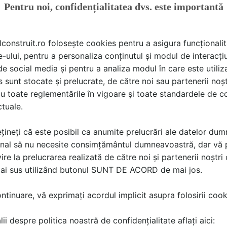
male si aer-apa, toate avand garantia calitatii ‘Made in G
Pentru noi, confidențialitatea dvs. este importantă
Eco a furnizat echipamente pentru proiecte precum : Stadi
hipament petrolier Lufkin din Ploiesti, cea mai inalta cladir
lconstruit.ro folosește cookies pentru a asigura funcționalit
e-ului, pentru a personaliza conținutul și modul de interacți
i de social media și pentru a analiza modul în care este utiliza
 o gamă completă de soluții, Jetrun EnergoEco colaboreaza 
sunt stocate și prelucrate, de către noi sau partenerii noșt
 echipamente și subansamble cum ar fi: Hygromatik, Apen G
u toate reglementările în vigoare și toate standardele de co
ctuale.
țineți că este posibil ca anumite prelucrări ale datelor du
nal să nu necesite consimțământul dumneavoastră, dar vă 
ire la prelucrarea realizată de către noi și partenerii noștr
mai sus utilizând butonul SUNT DE ACORD de mai jos.
tinuare, vă exprimați acordul implicit asupra folosirii cooki
espre acest subiect? Scrie-o aici!
ii despre politica noastră de confidențialitate aflați aici: