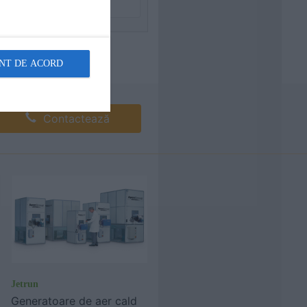
NT DE ACORD
Contactează
Jetrun
Generatoare de aer cald