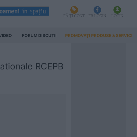
FĂ-ȚI CONT
FB LOGIN
LOGIN
VIDEO
FORUM DISCUŢII
PROMOVAȚI PRODUSE & SERVICII
rnationale RCEPB