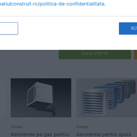
atiulconstruit.ro/politica-de-confidentialitate
.
SU
Cere ofertă
Jetrun
Jetrun
Aeroterme pe gaz pentru
Aeroterme pentru spatii