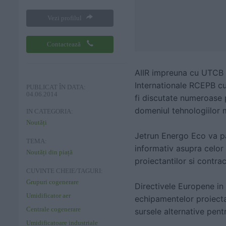
Vezi profilul
Contactează
AIIR impreuna cu UTCB s
Internationale RCEPB cu 
PUBLICAT ÎN DATA:
04.06.2014
fi discutate numeroase pr
domeniul tehnologiilor m
IN CATEGORIA:
Noutăți
Jetrun Energo Eco va par
TEMA:
informativ asupra celor 
Noutăți din piață
proiectantilor si contrac
CUVINTE CHEIE/TAGURI:
Grupuri cogenerare
Directivele Europene in 
Umidificator aer
echipamentelor proiectat
Centrale cogenerare
sursele alternative pen
Umidificatoare industriale