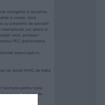
ile inteligente si inovative,
rabile si curate. Zece
na cu presedinti de asociatii
u international, vor aduce in
ladiri verzi, profesori
n domeniul PEC (performanta
nferintei www.rcepb.ro.
an de solutii HVAC de inalta
n functiune pentru toata
 condensare, centrale de
 solare si fotovoltaice,