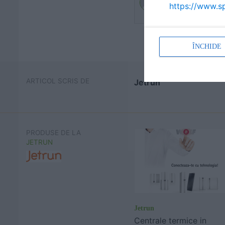
https://www.sp
ÎNCHIDE
ARTICOL SCRIS DE
Jetrun
PRODUSE DE LA
JETRUN
Jetrun
Centrale termice in