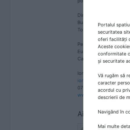
pompe de caldura geoter
Din 2008, JetrunEnergo
Bucuresti, fabrica de ec
Portalul spatiu
Tower, etc.
securitatea sit
oferi facilităț
Pentru a vă putea oferi
Aceste cookies 
Europeni sau globali de
conformitate c
Cabero, Mita.
și securitate a
Ionela Truica
Vă rugăm să re
ionela.truica@jetrun.ro
caracter perso
0729600790
acordul cu priv
www.jetrun.ro
descrierii de 
Navigând în con
Ai o întrebare d
Mai multe detal