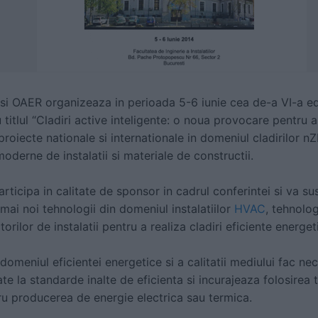
i OAER organizeaza in perioada 5-6 iunie cea de-a VI-a edi
titlul “Cladiri active inteligente: o noua provocare pentru a
oiecte nationale si internationale in domeniul cladirilor nZE
oderne de instalatii si materiale de constructii.
ticipa in calitate de sponsor in cadrul conferintei si va s
mai noi tehnologii din domeniul instalatiilor
HVAC
, tehnolo
torilor de instalatii pentru a realiza cladiri eficiente energet
domeniul eficientei energetice si a calitatii mediului fac nec
e la standarde inalte de eficienta si incurajeaza folosirea t
tru producerea de energie electrica sau termica.