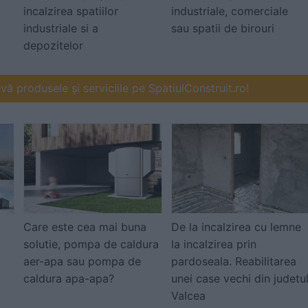
incalzirea spatiilor
industriale, comerciale
industriale si a
sau spatii de birouri
depozitelor
ă produsele și serviciile pe SpatiulConstruit.ro!
Care este cea mai buna
De la incalzirea cu lemne
solutie, pompa de caldura
la incalzirea prin
aer-apa sau pompa de
pardoseala. Reabilitarea
caldura apa-apa?
unei case vechi din judetu
Valcea