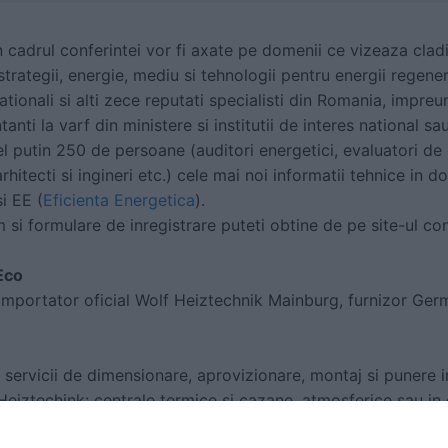
 cadrul conferintei vor fi axate pe domenii ce vizeaza cladir
 strategii, energie, mediu si tehnologii pentru energii regene
tionali si alti zece reputati specialisti din Romania, impreu
anti la varf din ministere si institutii de interes national sa
el putin 250 de persoane (auditori energetici, evaluatori de c
 arhitecti si ingineri etc.) cele mai noi informatii tehnice i
si EE (
Eficienta Energetica
).
 si formulare de inregistrare puteti obtine de pe site-ul co
Eco
mportator oficial Wolf Heiztechnik Mainburg, furnizor Germ
servicii de dimensionare, aprovizionare, montaj si punere i
iztechink: centrale termice si cazane, atmosferice sau in
 in variante de exterior, pentru medii sterile si ATEX, panouri