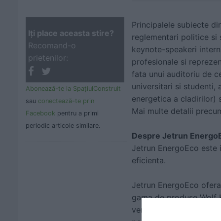
Principalele subiecte din
Iţi place aceasta stire?
reglementari politice si
Recomand-o
keynote-speakeri interna
prietenilor:
profesionale si reprezent
fata unui auditoriu de c
universitari si studenti,
Abonează-te la SpaţiulConstruit
energetica a cladirilor) 
sau
conectează-te prin
Mai multe detalii precum
Facebook
pentru a primi
periodic articole similare.
Despre Jetrun Energo
Jetrun EnergoEco este i
eficienta.
Jetrun EnergoEco ofera 
gama de produse Wolf He
ventilatie si climatizare