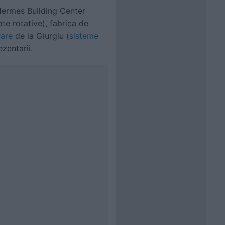
Hermes Building Center
te rotative), fabrica de
are
de la Giurgiu (
sisteme
ezentarii.