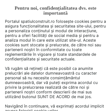
Pentru noi, confidențialitatea dvs. este
FĂ-ȚI CONT
LOGIN
importantă
CUM SE FACE
Portalul spatiulconstruit.ro folosește cookies pentru a
asigura funcționalitatea și securitatea site-ului, pentru
a personaliza conținutul și modul de interacțiune,
pentru a oferi facilități de social media și pentru a
analiza modul în care este utilizat site-ul. Aceste
De citit
Articole
Noutăți din piață
EȘTI AICI:
cookies sunt stocate și prelucrate, de către noi sau
Investim în educația copiilor de
partenerii noștri în conformitate cu toate
reglementările în vigoare și toate standardele de
astăzi, construim societatea de
confidențialitate și securitate actuale.
mâine. Etex Building
Vă rugăm să rețineți că este posibil ca anumite
Performance susține educația
prelucrări ale datelor dumneavoastră cu caracter
personal să nu necesite consimțământul
de calitate
dumneavoastră, dar vă puteți exprima acordul cu
privire la prelucrarea realizată de către noi și
partenerii noștri conform descrierii de mai sus
utilizând butonul SUNT DE ACORD de mai jos.
Etex Building Performance (Siniat si Promat
România), producător de sisteme de gips-
Navigând în continuare, vă exprimați acordul implicit
asupra folosirii cookie-urilor.