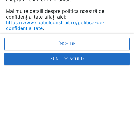
rapid. Întreținerea corectă înseamnă evitarea
blocajelor, respectarea normelor de mediu și
Mai multe detalii despre politica noastră de
confidențialitate aflați aici:
menținerea autorizației sanitare.
https://www.spatiulconstruit.ro/politica-de-
confidentialitate
.
ÎNCHIDE
SUNT DE ACORD
Sutterstock
Tipuri de fose și componente - ce trebuie să știi
înainte de mentenanță