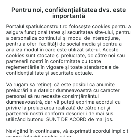
Pentru noi, confidențialitatea dvs. este
FĂ-ȚI CONT
LOGIN
importantă
CUM SE FACE
Portalul spatiulconstruit.ro folosește cookies pentru a
asigura funcționalitatea și securitatea site-ului, pentru
a personaliza conținutul și modul de interacțiune,
pentru a oferi facilități de social media și pentru a
analiza modul în care este utilizat site-ul. Aceste
De citit
știri, noutăți, comunicate
Instalatii apa / cana
EȘTI AICI:
cookies sunt stocate și prelucrate, de către noi sau
Întreținerea foselor pentru
partenerii noștri în conformitate cu toate
reglementările în vigoare și toate standardele de
pensiuni și restaurante –
confidențialitate și securitate actuale.
funcționare sigură și conformă
Vă rugăm să rețineți că este posibil ca anumite
prelucrări ale datelor dumneavoastră cu caracter
personal să nu necesite consimțământul
Dacă administrezi o pensiune sau un restaurant
dumneavoastră, dar vă puteți exprima acordul cu
privire la prelucrarea realizată de către noi și
fără acces la canalizare publică, sistemul de
partenerii noștri conform descrierii de mai sus
colectare a apelor uzate necesită atenție
utilizând butonul SUNT DE ACORD de mai jos.
constantă. Un sezon turistic intens sau un
Navigând în continuare, vă exprimați acordul implicit
eveniment aglomerat pot supraîncărca fosa
asupra folosirii cookie-urilor.