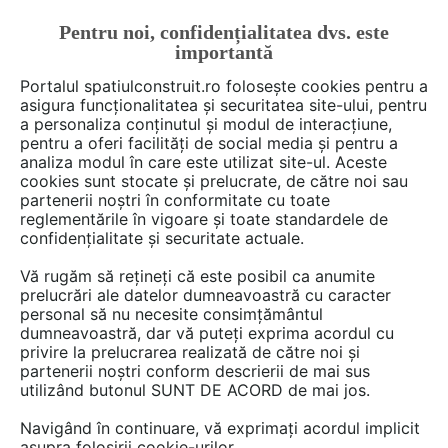
Pentru noi, confidențialitatea dvs. este
FĂ-ȚI CONT
LOGIN
importantă
CUM SE FACE
Portalul spatiulconstruit.ro folosește cookies pentru a
asigura funcționalitatea și securitatea site-ului, pentru
a personaliza conținutul și modul de interacțiune,
pentru a oferi facilități de social media și pentru a
analiza modul în care este utilizat site-ul. Aceste
De citit
Articole
Camera copilului
arh. Raluca Popa
EȘTI AICI:
cookies sunt stocate și prelucrate, de către noi sau
Idei deosebite pentru
partenerii noștri în conformitate cu toate
reglementările în vigoare și toate standardele de
dormitoarele copiilor
confidențialitate și securitate actuale.
Vă rugăm să rețineți că este posibil ca anumite
prelucrări ale datelor dumneavoastră cu caracter
Ne-am gandit sa va ajutam cu cateva idei
personal să nu necesite consimțământul
pentru amenajarea dormitorului astfel incat sa
dumneavoastră, dar vă puteți exprima acordul cu
creati un spatiu vesel, primitor si potrivit unor
privire la prelucrarea realizată de către noi și
partenerii noștri conform descrierii de mai sus
copii a caror varsta este undeva intre copilarie
utilizând butonul SUNT DE ACORD de mai jos.
si adolescenta.
Navigând în continuare, vă exprimați acordul implicit
asupra folosirii cookie-urilor.