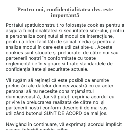
Pentru noi, confidențialitatea dvs. este
FĂ-ȚI CONT
LOGIN
importantă
CUM SE FACE
Portalul spatiulconstruit.ro folosește cookies pentru a
asigura funcționalitatea și securitatea site-ului, pentru
a personaliza conținutul și modul de interacțiune,
pentru a oferi facilități de social media și pentru a
analiza modul în care este utilizat site-ul. Aceste
De citit
Articole
Baie rezidentiala
EȘTI AICI:
cookies sunt stocate și prelucrate, de către noi sau
Idei de infrumusețare a băilor
partenerii noștri în conformitate cu toate
reglementările în vigoare și toate standardele de
ușor de pus în practică
confidențialitate și securitate actuale.
Vă rugăm să rețineți că este posibil ca anumite
prelucrări ale datelor dumneavoastră cu caracter
personal să nu necesite consimțământul
dumneavoastră, dar vă puteți exprima acordul cu
privire la prelucrarea realizată de către noi și
partenerii noștri conform descrierii de mai sus
utilizând butonul SUNT DE ACORD de mai jos.
Navigând în continuare, vă exprimați acordul implicit
asupra folosirii cookie-urilor.