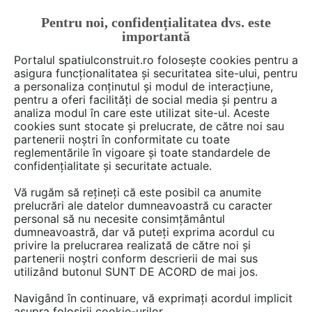
Pentru noi, confidențialitatea dvs. este
FĂ-ȚI CONT
LOGIN
importantă
CUM SE FACE
Portalul spatiulconstruit.ro folosește cookies pentru a
asigura funcționalitatea și securitatea site-ului, pentru
a personaliza conținutul și modul de interacțiune,
pentru a oferi facilități de social media și pentru a
analiza modul în care este utilizat site-ul. Aceste
De citit
știri, noutăți, comunicate
Noutăți din piață
EȘTI AICI:
cookies sunt stocate și prelucrate, de către noi sau
Festival de produse Saint-
partenerii noștri în conformitate cu toate
reglementările în vigoare și toate standardele de
Gobain in EFdeN
confidențialitate și securitate actuale.
Vă rugăm să rețineți că este posibil ca anumite
prelucrări ale datelor dumneavoastră cu caracter
personal să nu necesite consimțământul
dumneavoastră, dar vă puteți exprima acordul cu
privire la prelucrarea realizată de către noi și
partenerii noștri conform descrierii de mai sus
utilizând butonul SUNT DE ACORD de mai jos.
Navigând în continuare, vă exprimați acordul implicit
asupra folosirii cookie-urilor.