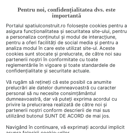
Pentru noi, confidențialitatea dvs. este
FĂ-ȚI CONT
LOGIN
importantă
CUM SE FACE
Portalul spatiulconstruit.ro folosește cookies pentru a
asigura funcționalitatea și securitatea site-ului, pentru
a personaliza conținutul și modul de interacțiune,
pentru a oferi facilități de social media și pentru a
analiza modul în care este utilizat site-ul. Aceste
De citit
știri, noutăți, comunicate
Noutăți din piață
EȘTI AICI:
cookies sunt stocate și prelucrate, de către noi sau
Energie verde de la Trevora
partenerii noștri în conformitate cu toate
reglementările în vigoare și toate standardele de
Electric: panouri fotovoltaice în
confidențialitate și securitate actuale.
rate lunare accesibile pentru
Vă rugăm să rețineți că este posibil ca anumite
toată România
prelucrări ale datelor dumneavoastră cu caracter
personal să nu necesite consimțământul
dumneavoastră, dar vă puteți exprima acordul cu
privire la prelucrarea realizată de către noi și
Investiția într-un sistem fotovoltaic nu
partenerii noștri conform descrierii de mai sus
utilizând butonul SUNT DE ACORD de mai jos.
înseamnă doar alegerea unor panouri solare, ci
configurarea unei soluții complete, adaptate
Navigând în continuare, vă exprimați acordul implicit
consumului și obiectivelor fiecărui utilizator.
asupra folosirii cookie-urilor.