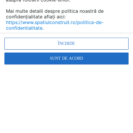
Mai multe detalii despre politica noastră de
confidențialitate aflați aici:
https://www.spatiulconstruit.ro/politica-de-
confidentialitate
.
ÎNCHIDE
SUNT DE ACORD
Investiția într-un sistem fotovoltaic nu înseamnă doar
alegerea unor panouri solare, ci configurarea unei soluții
complete, adaptate consumului și obiectivelor fiecărui
utilizator.