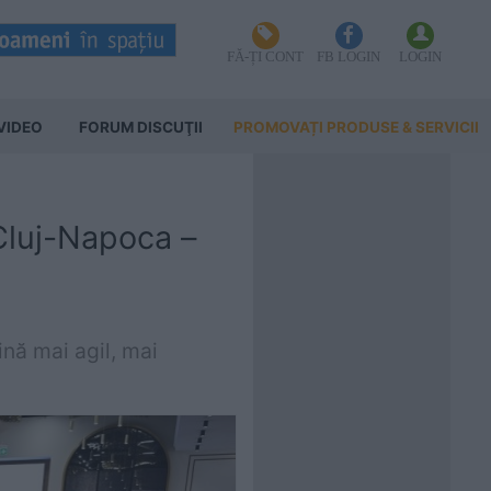
FĂ-ȚI CONT
FB LOGIN
LOGIN
VIDEO
FORUM DISCUŢII
PROMOVAȚI PRODUSE & SERVICII
 Cluj-Napoca –
ină mai agil, mai