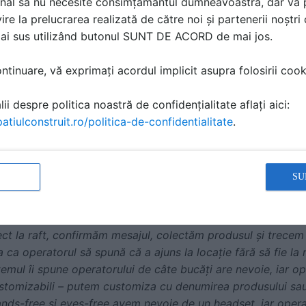
nal să nu necesite consimțământul dumneavoastră, dar vă 
auto sunt destul de mici. Este important să fii adaptabil în
ire la prelucrarea realizată de către noi și partenerii noștr
t probleme de capacitate de transport: containerele ne întâ
mai sus utilizând butonul SUNT DE ACORD de mai jos.
 Asia – este o altă problemă pe care o avem, faptul că toți 
 cele mai de impact măsuri pe care am luat-o a fost să înce
tinuare, vă exprimați acordul implicit asupra folosirii cooki
i de transport. Am încercat să creștem densitatea de piese 
oastre. Am ajuns la 98-99% filling rate în containere. Am î
ii despre politica noastră de confidențialitate aflați aici:
imbat conceptele de paletizare, astfel încât paleții să fie 
atiulconstruit.ro/politica-de-confidentialitate
.
o reducere semnificativă de transporturi.
”
scu
, Consultant de Implementare, Mantis Group, care a vorb
cking în optimizarea proceselor din depozite.
SU
e picking, care, alături de pick to light și vision picking, 
picking pașii sunt mult mai scurți – sistemul ne spune lista 
t la raft, confirmăm mesajul, colectăm produsul și trecem 
 ca operatorul să spună că a ajuns la locație fără să fie la 
stemul îi spune operatorului de câte bucăți are nevoie, iar op
customizabili – putem customiza cu denumirea produsului sau 
ands-free și eyes-free avem nevoie de un headset, iar operat