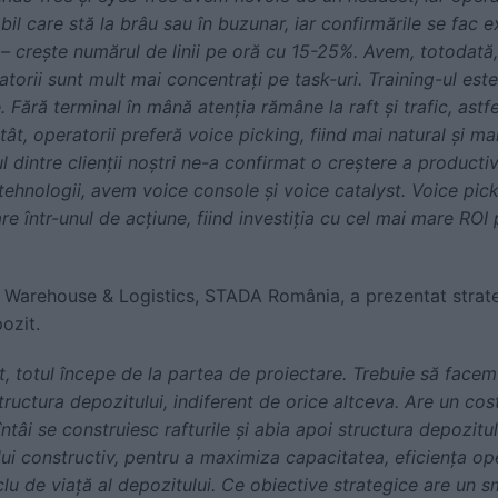
il care stă la brâu sau în buzunar, iar confirmările se fac 
 – crește numărul de linii pe oră cu 15-25%. Avem, totodată,
eratorii sunt mult mai concentrați pe task-uri. Training-ul este
. Fără terminal în mână atenția rămâne la raft și trafic, astf
tât, operatorii preferă voice picking, fiind mai natural și m
ul dintre clienții noștri ne-a confirmat o creștere a producti
ehnologii, avem voice console și voice catalyst. Voice pic
e într-unul de acțiune, fiind investiția cu cel mai mare RO
 Warehouse & Logistics, STADA România, a prezentat strateg
ozit.
, totul începe de la partea de proiectare. Trebuie să facem
structura depozitului, indiferent de orice altceva. Are un cos
ntâi se construiesc rafturile și abia apoi structura depozitu
i constructiv, pentru a maximiza capacitatea, eficiența oper
ciclu de viață al depozitului. Ce obiective strategice are un