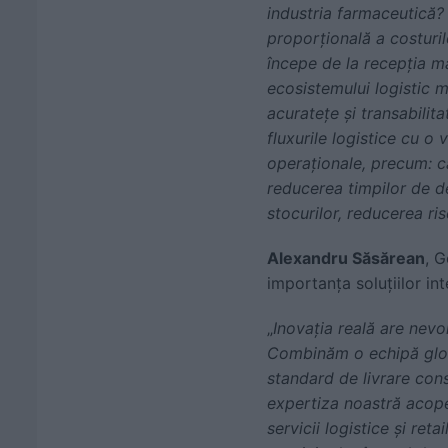
industria farmaceutică? C
proporțională a costurilo
începe de la recepția m
ecosistemului logistic m
acuratețe și transabilit
fluxurile logistice cu o
operaționale, precum: ca
reducerea timpilor de de
stocurilor, reducerea ris
Alexandru Săsărean
, G
importanța soluțiilor int
„
Inovația reală are nevo
Combinăm o echipă globa
standard de livrare con
expertiza noastră acope
servicii logistice și re