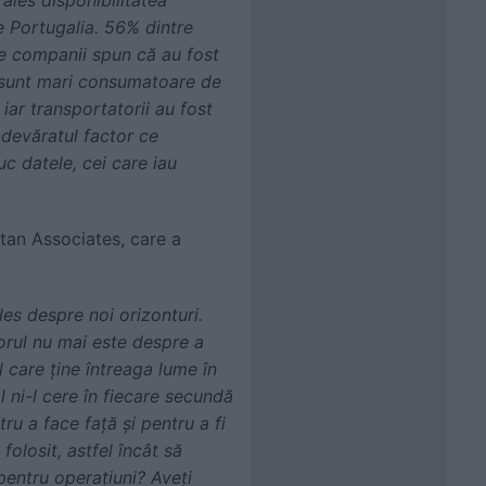
e Portugalia. 56% dintre
tre companii spun că au fost
și sunt mari consumatoare de
iar transportatorii au fost
Adevăratul factor ce
uc datele, cei care iau
tan Associates, care a
les despre noi orizonturi.
torul nu mai este despre a
l care ține întreaga lume în
l ni-l cere în fiecare secundă
tru a face față și pentru a fi
 folosit, astfel încât să
pentru operațiuni? Aveți