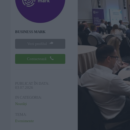
BUSINESS MARK
Vezi profilul
Contactează
PUBLICAT ÎN DATA:
03.07.2026
IN CATEGORIA:
Noutăți
TEMA:
Evenimente