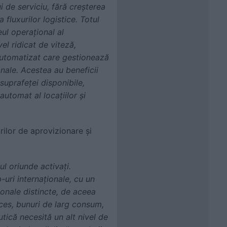
ui de serviciu, fără creșterea
 fluxurilor logistice. Totul
ul operațional al
el ridicat de viteză,
 automatizat care gestionează
onale. Acestea au beneficii
suprafeței disponibile,
utomat al locațiilor și
rilor de aprovizionare și
l oriunde activați.
uri internaționale, cu un
onale distincte, de aceea
ces, bunuri de larg consum,
tică necesită un alt nivel de