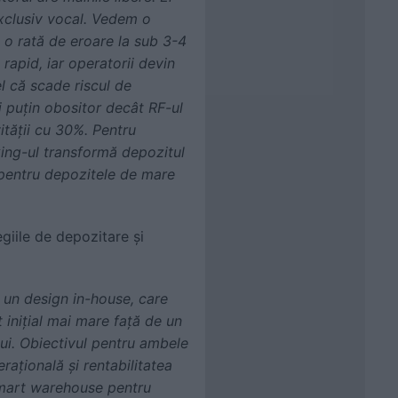
exclusiv vocal. Vedem o
 o rată de eroare la sub 3-4
 rapid, iar operatorii devin
el că scade riscul de
ai puțin obositor decât RF-ul
vității cu 30%. Pentru
king-ul transformă depozitul
I pentru depozitele de mare
iile de depozitare și
 un design in-house, care
t inițial mai mare față de un
lui. Obiectivul pentru ambele
ațională și rentabilitatea
 smart warehouse pentru