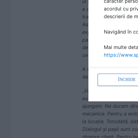
caracter perso
ul global din industria 
acordul cu priv
a acestor crize, am avu
descrierii de 
tranzitul de produse din
Asia. Astfel, una dintre
Navigând în con
explorăm diverse opțiun
paleți în containerele n
Mai multe detal
de raw materials. Am sch
https://www.sp
ce ne-a ajutat să avem 
A urmat
Vlad Drăgăne
de soluțiile de voice pi
ÎNCHIDE
„
Vom vorbi astăzi de voic
automatizării. În voice 
ajungem. Ne ducem direc
mecanice. Pentru a evita
la locație. Totodată, si
Dialogul și pașii sunt 
dinspre client. Pentru h