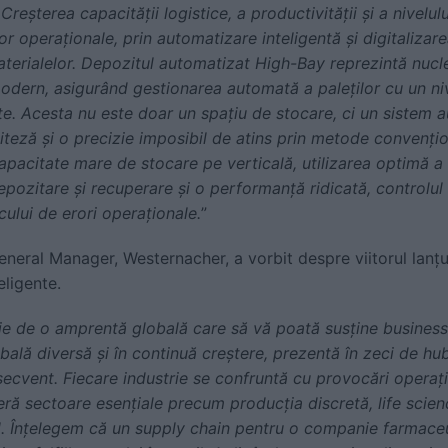
reșterea capacității logistice, a productivității și a nivelul
r operaționale, prin automatizare inteligentă și digitalizarea
aterialelor. Depozitul automatizat High-Bay reprezintă nucle
odern, asigurând gestionarea automată a paleților cu un niv
ate. Acesta nu este doar un spațiu de stocare, ci un sistem
 viteză și o precizie imposibil de atins prin metode convenți
pacitate mare de stocare pe verticală, utilizarea optimă a 
pozitare și recuperare și o performanță ridicată, controlul a
cului de erori operaționale.
”
eneral Manager, Westernacher, a vorbit despre viitorul lanțu
eligente.
ie de o amprentă globală care să vă poată susține businessu
lă diversă și în continuă creștere, prezentă în zeci de hub-
secvent. Fiecare industrie se confruntă cu provocări operați
ră sectoare esențiale precum producția discretă, life scien
tail. Înțelegem că un supply chain pentru o companie farmaceu