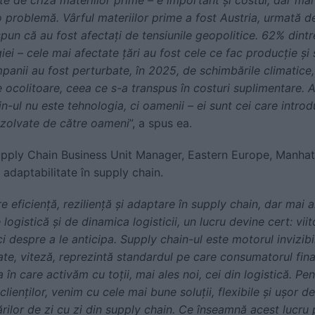
o problemă. Vârful materiilor prime a fost Austria, urmată d
 spun că au fost afectați de tensiunile geopolitice. 62% din
iei – cele mai afectate țări au fost cele ce fac producție 
anii au fost perturbate, în 2025, de schimbările climatice, 
 ocolitoare, ceea ce s-a transpus în costuri suplimentare. 
n-ul nu este tehnologia, ci oamenii – ei sunt cei care introd
rezolvate de către oameni
”, a spus ea.
upply Chain Business Unit Manager, Eastern Europe, Manhat
adaptabilitate în supply chain.
 eficiență, reziliență și adaptare în supply chain, dar mai a
logistică și de dinamica logisticii, un lucru devine cert: vii
ci despre a le anticipa. Supply chain-ul este motorul invizibi
ate, viteză, reprezintă standardul pe care consumatorul fina
în care activăm cu toții, mai ales noi, cei din logistică. Pen
clienților, venim cu cele mai bune soluții, flexibile și ușor de
rilor de zi cu zi din supply chain. Ce înseamnă acest lucru 