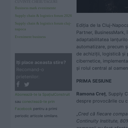
CUVINTE CHEIE/TAGURI:
Business mark evenimente
Supply chain & logistics forum 2026
Supply chain & logistics forum cluj-
Ediția de la Cluj-Napoc
napoca
Partner, BusinessMark, 
Eveniment business
adaptabilitatea lanțuril
automatizare, precum și
de achiziții, logistică ș
cibernetice, implementa
Iţi place aceasta stire?
și rolul central al oamen
Recomand-o
prietenilor:
PRIMA SESIUNE
Ramona Creț
, Supply 
Abonează-te la SpaţiulConstruit
despre provocările cu ca
sau
conectează-te prin
Facebook
pentru a primi
„
Cred că fiecare compani
periodic articole similare.
Continuity Institute, 80
companii au fost afectat