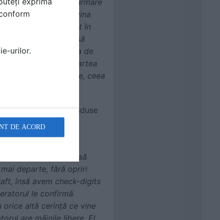
puteți exprima
 momente de criză. Ca urmare
i conform
rziau. Vă puteați imagina
producătorii mari sunt în
rcăm multe porturi și să
e-urilor.
în paleți și densitatea de
ncercat să optimizăm partea
stackable în containere, ceea
it despre avantajele aduse
NT DE ACORD
este pasul următor al
sau zona unde trebuie să
mai departe, fără opriri
raft, însă avem check-digits
eratorul le confirmă.
orice altă cerință ce vine
orul are mâinile libere. El