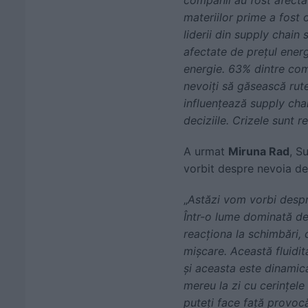
materiilor prime a fost 
liderii din supply chain
afectate de prețul energ
energie. 63% dintre comp
nevoiți să găsească rute
influențează supply chai
deciziile. Crizele sunt 
A urmat
Miruna Rad
, S
vorbit despre nevoia de 
„
Astăzi vom vorbi despre
Într-o lume dominată de 
reacționa la schimbări, 
mișcare. Această fluidit
și aceasta este dinamica 
mereu la zi cu cerințele 
puteți face față provocă