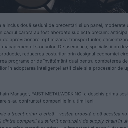
a a inclus două sesiuni de prezentări și un panel, moderat
în cadrul cărora au fost abordate subiecte precum: anticipar
or de aprovizionare, optimizarea transporturilor, eficientiza
 managementul stocurilor. De asemenea, specialiștii au dez
i producție, reducerea costurilor prin designul economiei circ
rea programelor de învățământ dual pentru combaterea defi
ilor în adoptarea inteligenței artificiale și a proceselor de up
Chain Manager, FAIST METALWORKING, a deschis prima sesi
re s-au confruntat companiile în ultimii ani.
e a trecut printr-o criză – vestea proastă e că acestea nu 
% dintre companii au suferit perturbări de supply chain în ul
e de criza materiilor prime – e important și costul, dar mai 