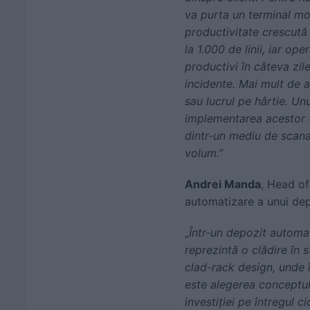
va purta un terminal mob
productivitate crescută
la 1.000 de linii, iar op
productivi în câteva zile
incidente. Mai mult de a
sau lucrul pe hârtie. Un
implementarea acestor t
dintr-un mediu de scanar
volum.
”
Andrei Manda
, Head of
automatizare a unui dep
„
Într-un depozit automat
reprezintă o clădire în 
clad-rack design, unde î
este alegerea conceptulu
investiției pe întregul 