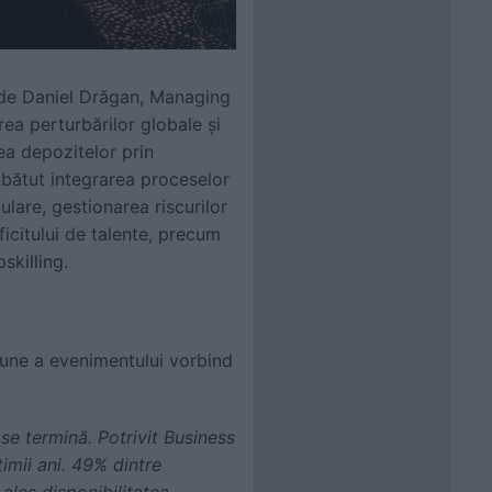
e de Daniel Drăgan, Managing
ea perturbărilor globale și
rea depozitelor prin
bătut integrarea proceselor
ulare, gestionarea riscurilor
citului de talente, precum
skilling.
une a evenimentului vorbind
se termină. Potrivit Business
timii ani. 49% dintre
ales disponibilitatea