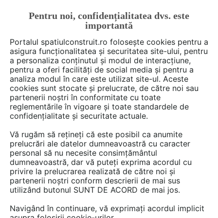
Pentru noi, confidențialitatea dvs. este
FĂ-ȚI CONT
LOGIN
importantă
CUM SE FACE
Portalul spatiulconstruit.ro folosește cookies pentru a
asigura funcționalitatea și securitatea site-ului, pentru
a personaliza conținutul și modul de interacțiune,
pentru a oferi facilități de social media și pentru a
analiza modul în care este utilizat site-ul. Aceste
De citit
știri, noutăți, comunicate
Noutăți din piață
EȘTI AICI:
cookies sunt stocate și prelucrate, de către noi sau
Din urnă, direct în pereți:
partenerii noștri în conformitate cu toate
reglementările în vigoare și toate standardele de
Isogreen face case eficiente
confidențialitate și securitate actuale.
energetic din voturile
Vă rugăm să rețineți că este posibil ca anumite
românilor!
prelucrări ale datelor dumneavoastră cu caracter
personal să nu necesite consimțământul
dumneavoastră, dar vă puteți exprima acordul cu
privire la prelucrarea realizată de către noi și
Într-o inițiativă unică în Europa, compania
partenerii noștri conform descrierii de mai sus
utilizând butonul SUNT DE ACORD de mai jos.
ISOGREEN lansează un proiect revoluționar prin
care buletinele de vot, considerate deșeuri la
Navigând în continuare, vă exprimați acordul implicit
expirarea termenului de păstrare, sunt reciclate
asupra folosirii cookie-urilor.