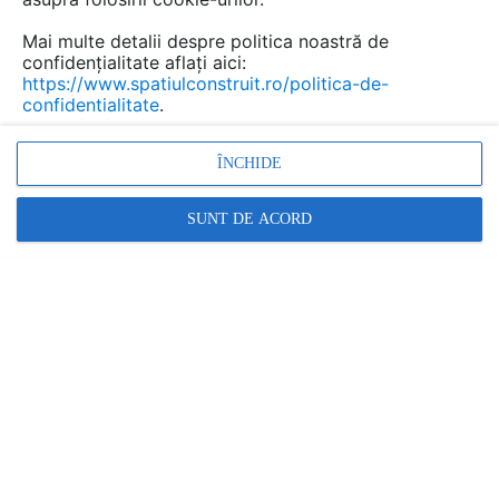
aproximati destul de bine dimensiunile
spatiului sau ale mobilei pe care o aveti deja
Mai multe detalii despre politica noastră de
confidențialitate aflați aici:
acasa, dar nu strica niciodata sa fiti pregatiti.
https://www.spatiulconstruit.ro/politica-de-
Cativa centrimetri in plus sau in minus pot sa
confidentialitate
.
strice complet amenajarea.
ÎNCHIDE
SUNT DE ACORD