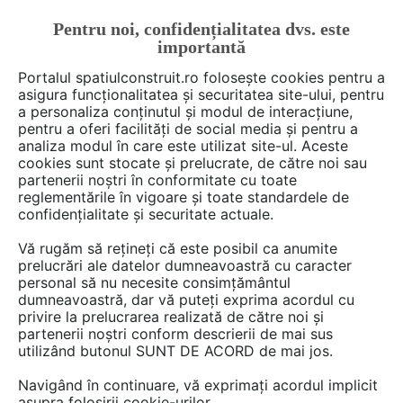
Pentru noi, confidențialitatea dvs. este
FĂ-ȚI CONT
LOGIN
importantă
CUM SE FACE
Portalul spatiulconstruit.ro folosește cookies pentru a
asigura funcționalitatea și securitatea site-ului, pentru
a personaliza conținutul și modul de interacțiune,
pentru a oferi facilități de social media și pentru a
analiza modul în care este utilizat site-ul. Aceste
De citit
Articole
Locuire
arh. Raluca Popa
EȘTI AICI:
cookies sunt stocate și prelucrate, de către noi sau
Dimensiuni pe care este bine
partenerii noștri în conformitate cu toate
reglementările în vigoare și toate standardele de
să le ştii înainte de a cumpăra
confidențialitate și securitate actuale.
mobilier sau decoraţiuni
Vă rugăm să rețineți că este posibil ca anumite
prelucrări ale datelor dumneavoastră cu caracter
personal să nu necesite consimțământul
Daca v-ati decis sa mergeti prin magazinele de
dumneavoastră, dar vă puteți exprima acordul cu
privire la prelucrarea realizată de către noi și
profil pentru a achizitiona mobilier sau
partenerii noștri conform descrierii de mai sus
decoratiuni pentru casa este bine ca inainte sa
utilizând butonul SUNT DE ACORD de mai jos.
va luati anumite masuri care se vor dovedi
Navigând în continuare, vă exprimați acordul implicit
utile. Puteti sa spuneti ca aveti idee si reusiti sa
asupra folosirii cookie-urilor.